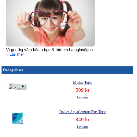
Vi ger dig våra bästa tips & råd om barnglasögon.
»
Läs mer
Endagslinser
Myday Toric
509 kr
Lenson
Dailies AquaComfort Plus Toric
849 kr
Lenson