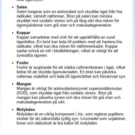
Selen
Selen fungerar som en antioxidant och skyddar ögat från fria
radikaler, särskilt näthinnan. Brist på selen kan minska
skyddet mot oxidativ stress och på lång sikt öka risken för
ögonsjukdomar som grå starr och makuladegeneration.
Koppar
Koppar samarbetar med zink för att upprätthålla en sund
ögonhälsa. En brist kan leda till problem med att hantera fria
radikaler, vilket kan öka risken för näthinneskador. Koppar
spelar också en roll i blodbildningen, vilket är viktigt för att
syresätta ögonen.
Fosfor
Fosfor är avgörande för att stärka cellmembranen i ögat, vilket
bidrar till att skydda ögonvävnaden. En brist kan påverka
cellernas stabilitet och leda till ögontrötthet och försämrad syn.
Mangan
Mangan är viktigt för antioxidantenzymet superoxiddismutas
(SOD), som skyddar ögat från oxidativ stress. Brist på
mangan kan påverka synen och öka risken för grå starr och
makuladegeneration på sikt.
Molybden
Molybden är en viktig komponent i iris, som reglerar pupillens
storlek för att säkerställa tydlig syn. Livsmedel som sojabönor,
linser och rädisskott är bra källor till molybden.