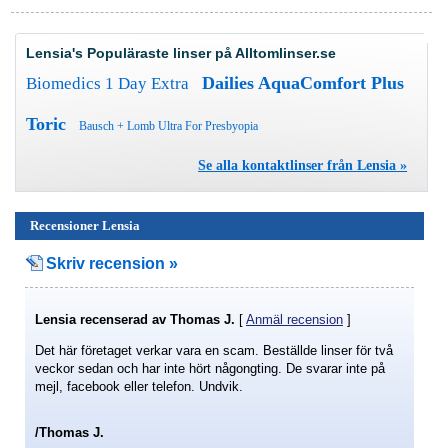
Lensia's Populäraste linser på Alltomlinser.se
Dailies AquaComfort Plus
Biomedics 1 Day Extra
Toric
Bausch + Lomb Ultra For Presbyopia
Se alla kontaktlinser från Lensia »
Recensioner Lensia
Skriv recension »
Lensia
recenserad av
Thomas J.
[
Anmäl recension
]
Det här företaget verkar vara en scam. Beställde linser för två
veckor sedan och har inte hört någongting. De svarar inte på
mejl, facebook eller telefon. Undvik.
/Thomas J.