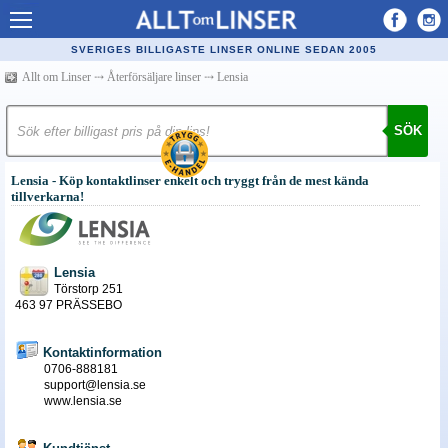
Allt om Linser
SVERIGES BILLIGASTE LINSER ONLINE SEDAN 2005
Billiga kontaktlinser
Allt om Linser
⤏
Återförsäljare linser
⤏
Lensia
Köpa linser på nätet
SÖK
Återförsäljare linser
Lensia - Köp kontaktlinser enkelt och tryggt från de mest kända
Populära linser
tillverkarna!
Kontaktlinstyper
Linsvätska
Lensia
Törstorp 251
Optiker
463 97 PRÄSSEBO
Synfel
Kontaktinformation
0706-888181
Glasögon
support@lensia.se
www.lensia.se
Tillverkare - linser
Linstillbehör