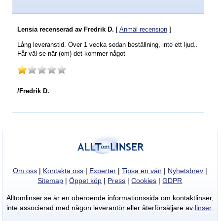
Lensia
recenserad av
Fredrik D.
[
Anmäl recension
]
Lång leveranstid. Över 1 vecka sedan beställning, inte ett ljud..
Får väl se när (om) det kommer något
/Fredrik D.
BILLIGASTE
kontaktlinserna
hittar
du
Om oss
|
Kontakta oss
|
Experter
|
Tipsa en vän
|
Nyhetsbrev
|
här!
Sitemap
|
Öppet köp
|
Press
|
Cookies
|
GDPR
Alltomlinser.se är en oberoende informationssida om kontaktlinser,
inte associerad med någon leverantör eller återförsäljare av
linser
.