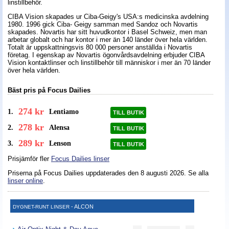
linstillbehör.
CIBA Vision skapades ur Ciba-Geigy's USA:s medicinska avdelning
1980. 1996 gick Ciba- Geigy samman med Sandoz och Novartis
skapades. Novartis har sitt huvudkontor i Basel Schweiz, men man
arbetar globalt och har kontor i mer än 140 länder över hela världen.
Totalt är uppskattningsvis 80 000 personer anställda i Novartis
företag. I egenskap av Novartis ögonvårdsavdelning erbjuder CIBA
Vision kontaktlinser och linstillbehör till människor i mer än 70 länder
över hela världen.
Bäst pris på Focus Dailies
274 kr
1.
Lentiamo
TILL BUTIK
278 kr
2.
Alensa
TILL BUTIK
289 kr
3.
Lenson
TILL BUTIK
Prisjämför fler
Focus Dailies linser
Priserna på Focus Dailies uppdaterades
den 8 augusti 2026
. Se alla
linser online
.
- ALCON
DYGNET-RUNT LINSER