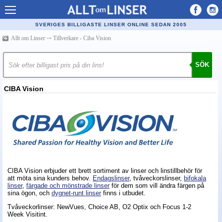
Allt om Linser
SVERIGES BILLIGASTE LINSER ONLINE SEDAN 2005
Billiga kontaktlinser
Allt om Linser
⤏
Tillverkare - Ciba Vision
Köpa linser på nätet
SÖK
Återförsäljare linser
CIBA Vision
Populära linser
Kontaktlinstyper
Linsvätska
Optiker
Synfel
CIBA Vision erbjuder ett brett sortiment av linser och linstillbehör för
att möta sina kunders behov.
Endagslinser
, tvåveckorslinser,
bifokala
Glasögon
linser
,
färgade och mönstrade linser
för dem som vill ändra färgen på
sina ögon, och
dygnet-runt linser
finns i utbudet.
Tillverkare - linser
Tvåveckorlinser: NewVues, Choice AB, O2 Optix och Focus 1-2
Week Visitint.
Linstillbehör