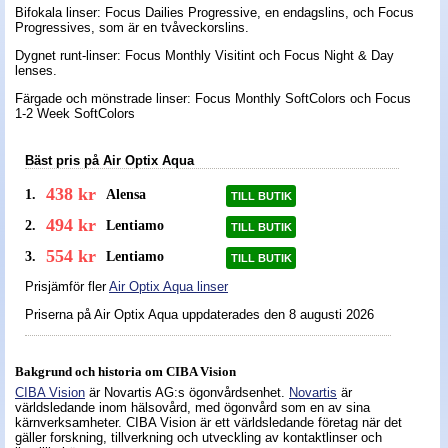
Bifokala linser: Focus Dailies Progressive, en endagslins, och Focus
Progressives, som är en tvåveckorslins.
Nyheter - linser
Dygnet runt-linser: Focus Monthly Visitint och Focus Night & Day
lenses.
Färgade och mönstrade linser: Focus Monthly SoftColors och Focus
1-2 Week SoftColors
Bäst pris på Air Optix Aqua
438 kr
1.
Alensa
TILL BUTIK
494 kr
2.
Lentiamo
TILL BUTIK
554 kr
3.
Lentiamo
TILL BUTIK
Prisjämför fler
Air Optix Aqua linser
Priserna på Air Optix Aqua uppdaterades
den 8 augusti 2026
Bakgrund och historia om CIBA Vision
CIBA Vision
är Novartis AG:s ögonvårdsenhet.
Novartis
är
världsledande inom hälsovård, med ögonvård som en av sina
kärnverksamheter. CIBA Vision är ett världsledande företag när det
gäller forskning, tillverkning och utveckling av kontaktlinser och