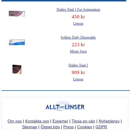
Dailies Total 1 For Astigmatism
450 kr
Lenson
Soflens Daily Disposable
223 kr
Mister Spex
Dailies Total 1
909 kr
Lenson
Om oss
|
Kontakta oss
|
Experter
|
Tipsa en vän
|
Nyhetsbrev
|
Sitemap
|
Öppet köp
|
Press
|
Cookies
|
GDPR