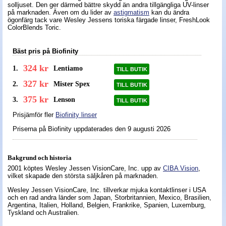
solljuset. Den ger därmed bättre skydd än andra tillgängliga UV-linser
på marknaden. Även om du lider av
astigmatism
kan du ändra
Nyheter - linser
ögonfärg tack vare Wesley Jessens toriska färgade linser, FreshLook
ColorBlends Toric.
Bäst pris på Biofinity
324 kr
1.
Lentiamo
TILL BUTIK
327 kr
2.
Mister Spex
TILL BUTIK
375 kr
3.
Lenson
TILL BUTIK
Prisjämför fler
Biofinity linser
Priserna på Biofinity uppdaterades
den 9 augusti 2026
Bakgrund och historia
2001 köptes Wesley Jessen VisionCare, Inc. upp av
CIBA Vision
,
vilket skapade den största säljkåren på marknaden.
Wesley Jessen VisionCare, Inc. tillverkar mjuka kontaktlinser i USA
och en rad andra länder som Japan, Storbritannien, Mexico, Brasilien,
Argentina, Italien, Holland, Belgien, Frankrike, Spanien, Luxemburg,
Tyskland och Australien.