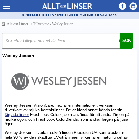
Allt om Linser
SVERIGES BILLIGASTE LINSER ONLINE SEDAN 2005
Billiga kontaktlinser
Allt om Linser
⤏
Tillverkare - Wesley Jessen
Köpa linser på nätet
SÖK
Återförsäljare linser
Wesley Jessen
Populära linser
Kontaktlinstyper
Linsvätska
Optiker
Synfel
Wesley Jessen VisionCare, Inc. är en internationellt verksam
tillverkare av mjuka kontaktlinser. De är bland annat kända för sin
färgade linser
FreshLook Colors, som används för att ändra färgen på
Glasögon
mörka ögon, och FreshLook ColorBlends, som ändrar färgen på ljusa
ögon.
Tillverkare - linser
Wesley Jessen tillverkar också linsen Precision UV som blockerar
hela 90 % av den skadliga UV-strålningen vilken är en naturlig del av
Linstillbehör