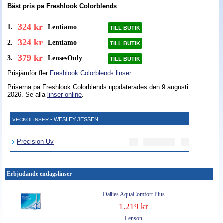
Bäst pris på Freshlook Colorblends
324 kr
1.
Lentiamo
TILL BUTIK
324 kr
2.
Lentiamo
TILL BUTIK
379 kr
3.
LensesOnly
TILL BUTIK
Prisjämför fler
Freshlook Colorblends linser
Priserna på Freshlook Colorblends uppdaterades
den 9 augusti
2026
. Se alla
linser online
.
- WESLEY JESSEN
VECKOLINSER
Precision Uv
Erbjudande endagslinser
Dailies AquaComfort Plus
1.219 kr
Lenson