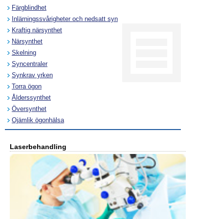
Färgblindhet
Inlärningssvårigheter och nedsatt syn
Kraftig närsynthet
Närsynthet
Skelning
Syncentraler
Synkrav yrken
Torra ögon
Ålderssynthet
Översynthet
Ojämlik ögonhälsa
Laserbehandling