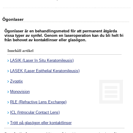
Ögonlaser
Ögonlaser är en behandlingsmetod för att permanent åtgärda
vissa typer av synfel. Genom en laseroperation kan du bli helt fri
från behovet av kontaktlinser eller glasögon.
Innehåll artikel
LASIK (Laser In Situ Keratomileusis)
LASEK (Laser Epithelial Keratomileusis)
Zyoptix
Monovision
RLE (Refractive Lens Exchange)
ICL (Introcular Contact Lens)
Trött på glasögon eller kontaktlinser