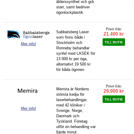
ålderssynthet och grå
starr, samt bedriver
ögonlockplastik.
Priser från:
Sabbatsberg Laser
21.400 kr
som finns både i
TILL BUTIK
Stockholm och
Mer info!
Ronneby behandlar
synfel med LASEK för
13 000 kr per öga,
alternativt 19 500 kr
för båda ögonen.
Priser från:
Memira är Nordens
29.900 kr
största kedja för
TILL BUTIK
laserbehandlingar,
med 42 kliniker i
Mer info!
Sverige, Norge,
Danmark och
Tyskland. Företag
utför en behandling var
fjärde minut.