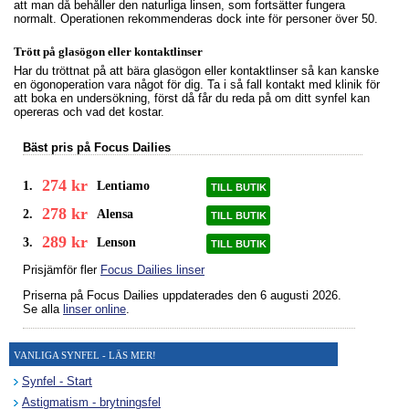
att man då behåller den naturliga linsen, som fortsätter fungera
normalt. Operationen rekommenderas dock inte för personer över 50.
Trött på glasögon eller kontaktlinser
Har du tröttnat på att bära glasögon eller kontaktlinser så kan kanske
en ögonoperation vara något för dig. Ta i så fall kontakt med klinik för
att boka en undersökning, först då får du reda på om ditt synfel kan
opereras och vad det kostar.
Bäst pris på Focus Dailies
274 kr
1.
Lentiamo
TILL BUTIK
278 kr
2.
Alensa
TILL BUTIK
289 kr
3.
Lenson
TILL BUTIK
Prisjämför fler
Focus Dailies linser
Priserna på Focus Dailies uppdaterades
den 6 augusti 2026
.
Se alla
linser online
.
VANLIGA SYNFEL - LÄS MER!
Synfel - Start
Astigmatism - brytningsfel