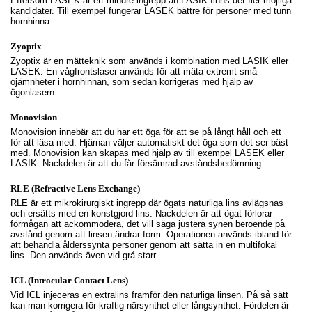
Eftersom LASEK är ett mindre ingrepp än LASIK finns det fler möjliga
kandidater. Till exempel fungerar LASEK bättre för personer med tunn
hornhinna.
Zyoptix
Zyoptix är en mätteknik som används i kombination med LASIK eller
LASEK. En vågfrontslaser används för att mäta extremt små
ojämnheter i hornhinnan, som sedan korrigeras med hjälp av
ögonlasern.
Monovision
Monovision innebär att du har ett öga för att se på långt håll och ett
för att läsa med. Hjärnan väljer automatiskt det öga som det ser bäst
med. Monovision kan skapas med hjälp av till exempel LASEK eller
LASIK. Nackdelen är att du får försämrad avståndsbedömning.
RLE (Refractive Lens Exchange)
RLE är ett mikrokirurgiskt ingrepp där ögats naturliga lins avlägsnas
och ersätts med en konstgjord lins. Nackdelen är att ögat förlorar
förmågan att ackommodera, det vill säga justera synen beroende på
avstånd genom att linsen ändrar form. Operationen används ibland för
att behandla ålderssynta personer genom att sätta in en multifokal
lins. Den används även vid grå starr.
ICL (Introcular Contact Lens)
Vid ICL injeceras en extralins framför den naturliga linsen. På så sätt
kan man korrigera för kraftig närsynthet eller långsynthet. Fördelen är