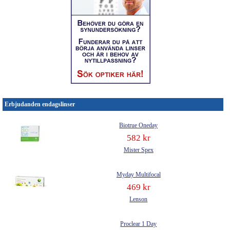
Erbjudanden endagslinser
Biotrue Oneday
582 kr
Mister Spex
Myday Multifocal
469 kr
Lenson
Proclear 1 Day