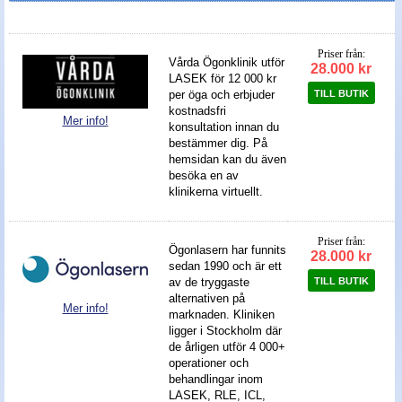
Nyheter - linser
Priser från:
Vårda Ögonklinik utför
28.000 kr
LASEK för 12 000 kr
TILL BUTIK
per öga och erbjuder
kostnadsfri
Mer info!
konsultation innan du
bestämmer dig. På
hemsidan kan du även
besöka en av
klinikerna virtuellt.
Priser från:
Ögonlasern har funnits
28.000 kr
sedan 1990 och är ett
TILL BUTIK
av de tryggaste
alternativen på
Mer info!
marknaden. Kliniken
ligger i Stockholm där
de årligen utför 4 000+
operationer och
behandlingar inom
LASEK, RLE, ICL,