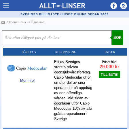
Allt om Linser
SVERIGES BILLIGASTE LINSER ONLINE SEDAN 2005
Billiga kontaktlinser
Allt om Linser
⤏
Ögonlaser
Köpa linser på nätet
SÖK
Återförsäljare linser
FÖRETAG
BESKRIVNING
PRISER
Populära linser
Ett av Sveriges
Priser från:
Kontaktlinstyper
29.000 kr
största privata
ögonsjukvårdsföretag.
Linsvätska
TILL BUTIK
Capio Medocular utför
Mer info!
en stor del av sina
Optiker
operationer på uppdrag
av den offentliga
Synfel
vården. Vid sidan av
ögonlaser utför Capio
Glasögon
Medocular 10% av alla
gråstarroperationer i
Tillverkare - linser
Sverige.
Linstillbehör