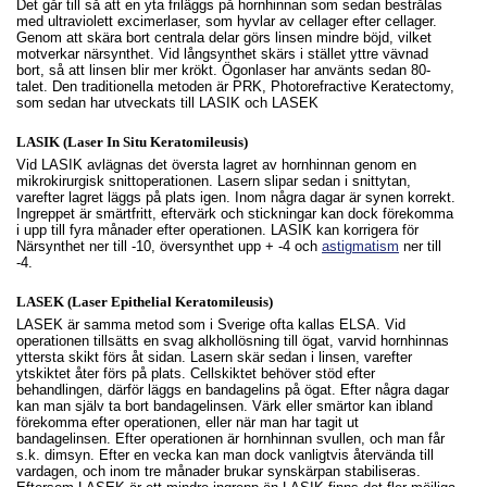
Det går till så att en yta friläggs på hornhinnan som sedan bestrålas
med ultraviolett excimerlaser, som hyvlar av cellager efter cellager.
Genom att skära bort centrala delar görs linsen mindre böjd, vilket
motverkar närsynthet. Vid långsynthet skärs i stället yttre vävnad
bort, så att linsen blir mer krökt. Ögonlaser har använts sedan 80-
talet. Den traditionella metoden är PRK, Photorefractive Keratectomy,
som sedan har utveckats till LASIK och LASEK
LASIK (Laser In Situ Keratomileusis)
Vid LASIK avlägnas det översta lagret av hornhinnan genom en
mikrokirurgisk snittoperationen. Lasern slipar sedan i snittytan,
varefter lagret läggs på plats igen. Inom några dagar är synen korrekt.
Ingreppet är smärtfritt, eftervärk och stickningar kan dock förekomma
i upp till fyra månader efter operationen. LASIK kan korrigera för
Närsynthet ner till -10, översynthet upp + -4 och
astigmatism
ner till
-4.
LASEK (Laser Epithelial Keratomileusis)
LASEK är samma metod som i Sverige ofta kallas ELSA. Vid
operationen tillsätts en svag alkhollösning till ögat, varvid hornhinnas
yttersta skikt förs åt sidan. Lasern skär sedan i linsen, varefter
ytskiktet åter förs på plats. Cellskiktet behöver stöd efter
behandlingen, därför läggs en bandagelins på ögat. Efter några dagar
kan man själv ta bort bandagelinsen. Värk eller smärtor kan ibland
förekomma efter operationen, eller när man har tagit ut
bandagelinsen. Efter operationen är hornhinnan svullen, och man får
s.k. dimsyn. Efter en vecka kan man dock vanligtvis återvända till
vardagen, och inom tre månader brukar synskärpan stabiliseras.