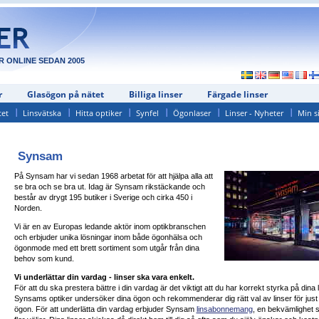
R ONLINE SEDAN 2005
r
Glasögon på nätet
Billiga linser
Färgade linser
tet
Linsvätska
Hitta optiker
Synfel
Ögonlaser
Linser - Nyheter
Min s
Synsam
På Synsam har vi sedan 1968 arbetat för att hjälpa alla att
se bra och se bra ut. Idag är Synsam rikstäckande och
består av drygt 195 butiker i Sverige och cirka 450 i
Norden.
Vi är en av Europas ledande aktör inom optikbranschen
och erbjuder unika lösningar inom både ögonhälsa och
ögonmode med ett brett sortiment som utgår från dina
behov som kund.
Vi underlättar din vardag - linser ska vara enkelt.
För att du ska prestera bättre i din vardag är det viktigt att du har korrekt styrka på dina l
Synsams optiker undersöker dina ögon och rekommenderar dig rätt val av linser för just 
ögon. För att underlätta din vardag erbjuder Synsam
linsabonnemang
, en bekvämlighet 