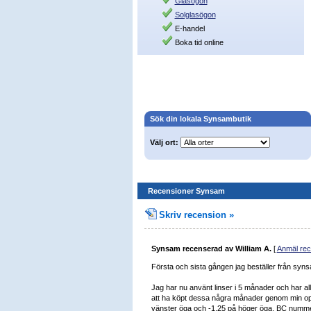
Glasögon
Solglasögon
E-handel
Boka tid online
Sök din lokala Synsambutik
Välj ort:
Recensioner Synsam
Skriv recension »
Synsam
recenserad av
William A.
[
Anmäl rec
Första och sista gången jag beställer från synsa
Jag har nu använt linser i 5 månader och har all
att ha köpt dessa några månader genom min opt
vänster öga och -1,25 på höger öga, BC nummer