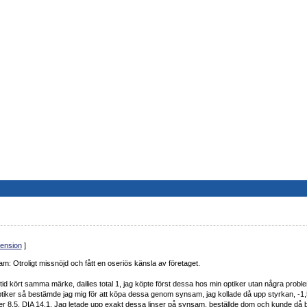
ension
]
m: Otroligt missnöjd och fått en oseriös känsla av företaget.
tid kört samma märke, dailies total 1, jag köpte först dessa hos min optiker utan några problem
iker så bestämde jag mig för att köpa dessa genom synsam, jag kollade då upp styrkan, -1,
 8,5, DIA 14.1. Jag letade upp exakt dessa linser på synsam, beställde dom och kunde då b