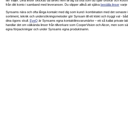
fler väljer. Dina linser skickas då direkt hem till dig så ofta som du själv önskar och kos
från ditt konto i samband med leveransen. Du slipper alltså att själva
beställa linser
varje
Synsams nära och ofta långa kontakt med dig som kund i kombination med det senaste
sortiment, teknik och undersökningsmetoder gör Synsam till ett klokt och tryggt val - båd
dina ögons skull.
EyeQ
är Synsams egna kontaktlinsvarumärke – ett så kallat private lab
handlar det om välkända linser från tillverkare som CooperVision och Alcon, men som sä
egna förpackningar och under Synsams egna produktnamn.