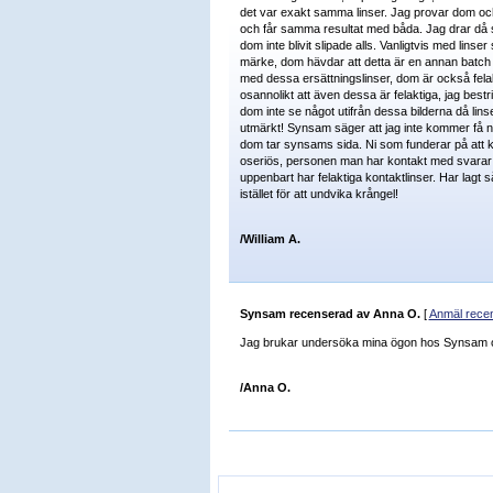
det var exakt samma linser. Jag provar dom och 
och får samma resultat med båda. Jag drar då slut
dom inte blivit slipade alls. Vanligtvis med lin
märke, dom hävdar att detta är en annan batc
med dessa ersättningslinser, dom är också felak
osannolikt att även dessa är felaktiga, jag bestr
dom inte se något utifrån dessa bilderna då lin
utmärkt! Synsam säger att jag inte kommer få någ
dom tar synsams sida. Ni som funderar på att 
oseriös, personen man har kontakt med svarar sä
uppenbart har felaktiga kontaktlinser. Har lagt 
istället för att undvika krångel!
/William A.
Synsam
recenserad av
Anna O.
[
Anmäl rece
Jag brukar undersöka mina ögon hos Synsam och 
/Anna O.