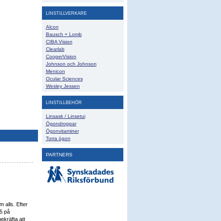
LINSTILLVERKARE
Alcon
Bausch + Lomb
CIBA Vision
Clearlab
CooperVision
Johnson och Johnson
Menicon
Ocular Sciences
Wesley Jessen
LINSTILLBEHÖR
Linsask / Linsetui
Ögondroppar
Ögonvitaminer
Torra ögon
PARTNERS
 alls. Efter
5 på
ekräfta att