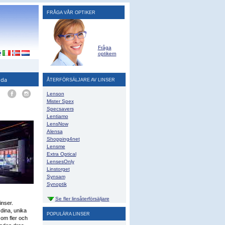
FRÅGA VÅR OPTIKER
Fråga
optikern
ida
ÅTERFÖRSÄLJARE AV LINSER
Lenson
Mister Spex
Specsavers
Lentiamo
LensNow
Alensa
Shopping4net
Lensme
Extra Optical
LensesOnly
Linstorget
Synsam
Synoptik
Se fler linsåterförsäljare
inser.
dina, unika
POPULÄRA LINSER
som fler och