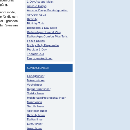
tnaden dras
1 Day Acuvue Moist
 gång.
Acuvue Oasys
Acuvue Oasys For Astigmatism
 inom mode,
Air Optix Aqua
e för dig och
Biofinity
el. I grunden
Biofinity Toric
ljs i Synsams
Biomedics 1 Day Extra
Dailies AquaComfort Plus
Dailies AquaComfort Plus Toric
Focus Dailies
MyDay Daily Disposable
Proclear 1 Day
Thealoz Duo
Fler populära linser
KONTAKTLINSER
Endagslinser
Månadslinser
Veckolinser
Dygnet-runt-linser
Toriska linser
Multifokala/Progressiva linser
Monovision
Stabila linser
Apoteket linser
Biofinity linser
Dailies linser
EyeQ linser
iWear linser