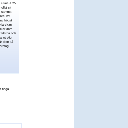
5 samt -1,25
olikt att
 av samma
esultat
rav högst
klart kan
unkar dom
r klarna och
 otroligt
när dom så
företag
t höga.