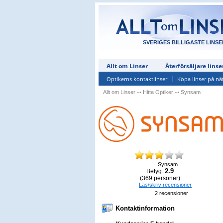
SVERIGES BILLIGASTE LINSE
Allt om Linser
Återförsäljare linse
Optikerns kontaktlinser
Köpa linser på nä
Allt om Linser
⤏
Hitta Optiker
⤏
Synsam
Synsam
2.9
Betyg:
(
369
personer)
Läs/skriv recensioner
2
recensioner
Kontaktinformation