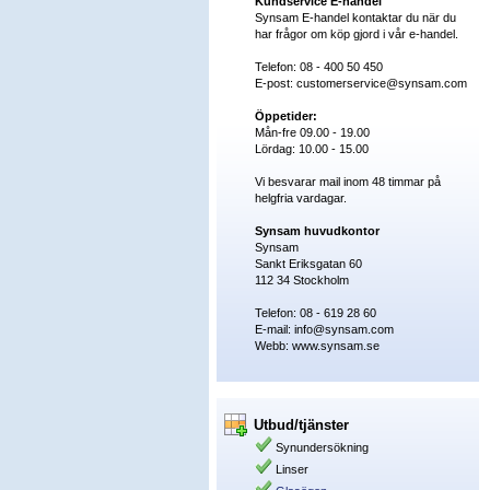
Kundservice E-handel
Synsam E-handel kontaktar du när du
har frågor om köp gjord i vår e-handel.
Telefon: 08 - 400 50 450
E-post: customerservice@synsam.com
Öppetider:
Mån-fre 09.00 - 19.00
Lördag: 10.00 - 15.00
Vi besvarar mail inom 48 timmar på
helgfria vardagar.
Synsam huvudkontor
Synsam
Sankt Eriksgatan 60
112 34
Stockholm
Telefon:
08 - 619 28 60
E-mail: info@synsam.com
Webb:
www.synsam.se
Utbud/tjänster
Synundersökning
Linser