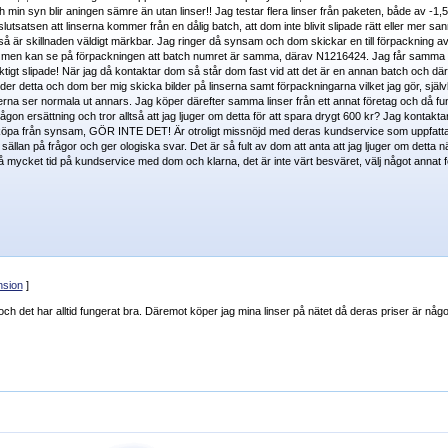
min syn blir aningen sämre än utan linser!! Jag testar flera linser från paketen, både av -1,
satsen att linserna kommer från en dålig batch, att dom inte blivit slipade rätt eller mer sann
ser så är skillnaden väldigt märkbar. Jag ringer då synsam och dom skickar en till förpackning
h men kan se på förpackningen att batch numret är samma, därav N1216424. Jag får samma r
tigt slipade! När jag då kontaktar dom så står dom fast vid att det är en annan batch och dä
ider detta och dom ber mig skicka bilder på linserna samt förpackningarna vilket jag gör, själv
serna ser normala ut annars. Jag köper därefter samma linser från ett annat företag och då f
on ersättning och tror alltså att jag ljuger om detta för att spara drygt 600 kr? Jag kontakta
köpa från synsam, GÖR INTE DET! Är otroligt missnöjd med deras kundservice som uppfattas
llan på frågor och ger ologiska svar. Det är så fult av dom att anta att jag ljuger om detta 
så mycket tid på kundservice med dom och klarna, det är inte värt besväret, välj något annat 
nsion
]
det har alltid fungerat bra. Däremot köper jag mina linser på nätet då deras priser är någo