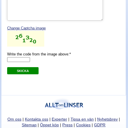
Nyheter - linser
Change Captcha image
Write the code from the image above:*
SKICKA
Om oss
|
Kontakta oss
|
Experter
|
Tipsa en vän
|
Nyhetsbrev
|
Sitemap
|
Öppet köp
|
Press
|
Cookies
|
GDPR