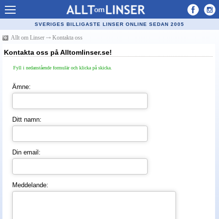
Allt om Linser
SVERIGES BILLIGASTE LINSER ONLINE SEDAN 2005
Billiga kontaktlinser
Allt om Linser
⤏
Kontakta oss
Kontakta oss på Alltomlinser.se!
Köpa linser på nätet
Fyll i nedanstående formulär och klicka på skicka.
Återförsäljare linser
Ämne:
Populära linser
Kontaktlinstyper
Ditt namn:
Linsvätska
Optiker
Din email:
Synfel
Glasögon
Meddelande:
Tillverkare - linser
Linstillbehör