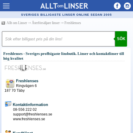
Allt om Linser
SVERIGES BILLIGASTE LINSER ONLINE SEDAN 2005
Billiga kontaktlinser
Allt om Linser
⤏
Återförsäljare linser
⤏
Freshlenses
Köpa linser på nätet
SÖK
Återförsäljare linser
Freshlenses - Sveriges proffsigaste linsbutik. Linser och kontaktlinser till
Populära linser
hög kvalitet
Kontaktlinstyper
Linsvätska
Freshlenses
Ringvägen 6
Optiker
187 70 Täby
Synfel
Kontaktinformation
08-556 222 02
Glasögon
support@freshlenses.se
www.freshlenses.se
Tillverkare - linser
Linstillbehör