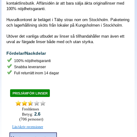
kontaktlinsbutik. Affärsidén är att bara sälja äkta originallinser med
100% nöjdhetsgaranti.
Huvudkontoret är beläget i Täby strax norr om Stockholm. Paketering
och lagerhållining sköts från lokaler på Kungsholmen i Stockholm.
Utöver det vanliga utbudet av linser så tillhandahåller man även ett
urval av färgade linser både med och utan styrka.
Fördelar/Nackdelar
100% nöjdhetsgaranti
Snabba leveranser
Full returrätt inom 14 dagar
PRISJÄMFÖR LINSER
Freshlenses
2.6
Betyg:
(
706
personer)
Läs/skriv recensioner