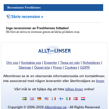
Recensioner Freshlenses
Skriv recension »
Inga recensioner av Freshlenses hittades!
Bli först att skriva en recension genom att klicka på länken ovan.
BILLIGASTE
kontaktlinserna
hittar
du
Om oss
|
Kontakta oss
|
Experter
|
Tipsa en vän
|
Nyhetsbrev
|
här!
Sitemap
|
Öppet köp
|
Press
|
Cookies
|
GDPR
Alltomlinser.se är en oberoende informationssida om kontaktlinser,
inte associerad med någon leverantör eller återförsäljare av
linser
.
Vårt mål är att hjälpa dig att hitta
billiga linser
online!
Copyright © 2006-2026
Alltomlinser.se
- All Rights Reserved.