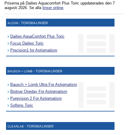
Priserna på Dailies Aquacomfort Plus Toric uppdaterades
den 7
augusti 2026
. Se alla
linser online
.
- TORISKA LINSER
ALCON
Dailies AquaComfort Plus Toric
Focus Dailies Toric
Precision1 for Astigmatism
- TORISKA LINSER
BAUSCH + LOMB
Bausch + Lomb Ultra For Astigmatism
Biotrue Oneday For Astigmatism
Purevision 2 For Astigmatism
Soflens Toric
- TORISKA LINSER
CLEARLAB