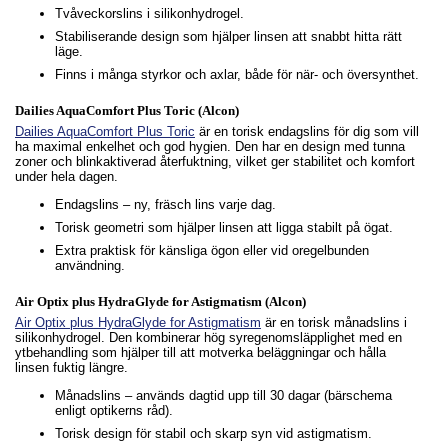
Tvåveckorslins i silikonhydrogel.
Stabiliserande design som hjälper linsen att snabbt hitta rätt
läge.
Finns i många styrkor och axlar, både för när- och översynthet.
Dailies AquaComfort Plus Toric (Alcon)
Dailies AquaComfort Plus Toric
är en torisk endagslins för dig som vill
ha maximal enkelhet och god hygien. Den har en design med tunna
zoner och blinkaktiverad återfuktning, vilket ger stabilitet och komfort
under hela dagen.
Endagslins – ny, fräsch lins varje dag.
Torisk geometri som hjälper linsen att ligga stabilt på ögat.
Extra praktisk för känsliga ögon eller vid oregelbunden
användning.
Air Optix plus HydraGlyde for Astigmatism (Alcon)
Air Optix plus HydraGlyde for Astigmatism
är en torisk månadslins i
silikonhydrogel. Den kombinerar hög syregenomsläpplighet med en
ytbehandling som hjälper till att motverka beläggningar och hålla
linsen fuktig längre.
Månadslins – används dagtid upp till 30 dagar (bärschema
enligt optikerns råd).
Torisk design för stabil och skarp syn vid astigmatism.