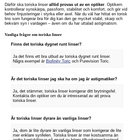
Därför ska toriska linser
alltid provas ut av en optiker
. Optikern
kontrollerar synskärpa, passform, stabilitet och komfort, och gör vid
behov finjusteringar i styrka eller axel. När du väl har hittat en torisk
lins som fungerar bra för dig kan den ge mycket stabil, skarp och
bekväm syn i vardagen – även om du har uttalad astigmatism.
Vanliga frågor om toriska linser
Finns det toriska dygnet runt linser?
Ja det finns ett bra utbud av toriska dygnet runt linser.
Några exempel är
Biofinity Toric
och Purevision Toric.
Är det toriska linser jag ska ha om jag är astigmatiker?
Ja, det stämmer, toriska linser korrigerar ditt brytningsfel.
Kontakta din optiker om du är intresserad av att prova
toriska linser.
Är toriska linser dyrare än vanliga linser?
Ja, dom är lite dyrare än vanliga linser som korrigerar de lite
mer enklare synfelen. Toriska linser är mer kostsamma än
andra kontaktlinser på grund av högre tillverkningskostnad.