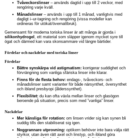
Tvåveckorslinser
– används dagtid i upp till 2 veckor, med
rengöring varje kväll.
Månadslinser
– används i upp till 1 månad, vanligtvis med
dagligt i–ur-tagning och rengöring (vissa modeller kan
ordineras för utökat/övernattbruk).
Gemensamt för moderna toriska linser är att många är gjorda i
silikonhydrogel
, ett material som släpper igenom mycket syre till
ögat och därmed kan vara skonsammare vid längre bärtider.
Fördelar och nackdelar med toriska linser
Fördelar
Bättre synskärpa vid astigmatism:
korrigerar suddighet och
förvrängning som vanliga sfäriska linser inte klarar.
Finns för de flesta behov:
endags-, tvåveckors- och
månadslinser samt varianter för både närsynthet, översynthet
och ibland presbyopi (ålderssynthet).
Flexibilitet:
du kan ofta växla mellan linser och glasögon
beroende på situation, precis som med ”vanliga” linser.
Nackdelar
Mer känsliga för rotation:
om linsen vrider sig kan synen bli
suddig tills den stabiliserat sig igen.
Noggrannare utprovning:
optikern behöver inte bara välja rätt
styrkor, utan även rätt axel och linstyp, och ibland göra