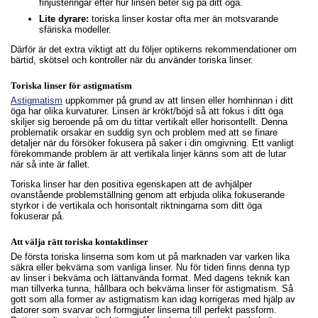
finjusteringar efter hur linsen beter sig på ditt öga.
Lite dyrare:
toriska linser kostar ofta mer än motsvarande
sfäriska modeller.
Därför är det extra viktigt att du följer optikerns rekommendationer om
bärtid, skötsel och kontroller när du använder toriska linser.
Toriska linser för astigmatism
Astigmatism
uppkommer på grund av att linsen eller hornhinnan i ditt
öga har olika kurvaturer. Linsen är krökt/böjd så att fokus i ditt öga
skiljer sig beroende på om du tittar vertikalt eller horisontellt. Denna
problematik orsakar en suddig syn och problem med att se finare
detaljer när du försöker fokusera på saker i din omgivning. Ett vanligt
förekommande problem är att vertikala linjer känns som att de lutar
när så inte är fallet.
Toriska linser har den positiva egenskapen att de avhjälper
ovanstående problemställning genom att erbjuda olika fokuserande
styrkor i de vertikala och horisontalt riktningarna som ditt öga
fokuserar på.
Att välja rätt toriska kontaktlinser
De första toriska linserna som kom ut på marknaden var varken lika
säkra eller bekväma som vanliga linser. Nu för tiden finns denna typ
av linser i bekväma och lättanvända format. Med dagens teknik kan
man tillverka tunna, hållbara och bekväma linser för astigmatism. Så
gott som alla former av astigmatism kan idag korrigeras med hjälp av
datorer som svarvar och formgjuter linserna till perfekt passform.