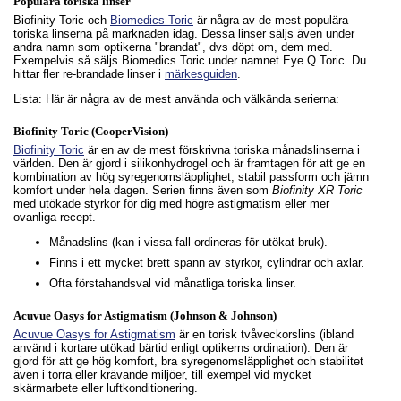
Populära toriska linser
Biofinity Toric och
Biomedics Toric
är några av de mest populära
toriska linserna på marknaden idag. Dessa linser säljs även under
andra namn som optikerna "brandat", dvs döpt om, dem med.
Exempelvis så säljs Biomedics Toric under namnet Eye Q Toric. Du
hittar fler re-brandade linser i
märkesguiden
.
Lista: Här är några av de mest använda och välkända serierna:
Biofinity Toric (CooperVision)
Biofinity Toric
är en av de mest förskrivna toriska månadslinserna i
världen. Den är gjord i silikonhydrogel och är framtagen för att ge en
kombination av hög syregenomsläpplighet, stabil passform och jämn
komfort under hela dagen. Serien finns även som
Biofinity XR Toric
med utökade styrkor för dig med högre astigmatism eller mer
ovanliga recept.
Månadslins (kan i vissa fall ordineras för utökat bruk).
Finns i ett mycket brett spann av styrkor, cylindrar och axlar.
Ofta förstahandsval vid månatliga toriska linser.
Acuvue Oasys for Astigmatism (Johnson & Johnson)
Acuvue Oasys for Astigmatism
är en torisk tvåveckorslins (ibland
använd i kortare utökad bärtid enligt optikerns ordination). Den är
gjord för att ge hög komfort, bra syregenomsläpplighet och stabilitet
även i torra eller krävande miljöer, till exempel vid mycket
skärmarbete eller luftkonditionering.