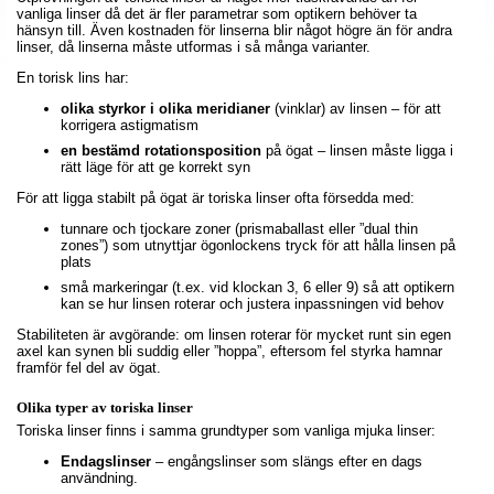
vanliga linser då det är fler parametrar som optikern behöver ta
hänsyn till. Även kostnaden för linserna blir något högre än för andra
linser, då linserna måste utformas i så många varianter.
En torisk lins har:
olika styrkor i olika meridianer
(vinklar) av linsen – för att
korrigera astigmatism
en bestämd rotationsposition
på ögat – linsen måste ligga i
rätt läge för att ge korrekt syn
För att ligga stabilt på ögat är toriska linser ofta försedda med:
tunnare och tjockare zoner (prismaballast eller ”dual thin
zones”) som utnyttjar ögonlockens tryck för att hålla linsen på
plats
små markeringar (t.ex. vid klockan 3, 6 eller 9) så att optikern
kan se hur linsen roterar och justera inpassningen vid behov
Stabiliteten är avgörande: om linsen roterar för mycket runt sin egen
axel kan synen bli suddig eller ”hoppa”, eftersom fel styrka hamnar
framför fel del av ögat.
Olika typer av toriska linser
Toriska linser finns i samma grundtyper som vanliga mjuka linser:
Endagslinser
– engångslinser som slängs efter en dags
användning.