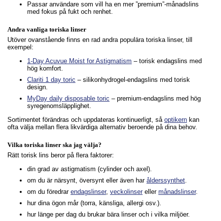
Passar användare som vill ha en mer ”premium”-månadslins
med fokus på fukt och renhet.
Andra vanliga toriska linser
Utöver ovanstående finns en rad andra populära toriska linser, till
exempel:
1-Day Acuvue Moist for Astigmatism
– torisk endagslins med
hög komfort.
Clariti 1 day toric
– silikonhydrogel-endagslins med torisk
design.
MyDay daily disposable toric
– premium-endagslins med hög
syregenomsläpplighet.
Sortimentet förändras och uppdateras kontinuerligt, så
optikern
kan
ofta välja mellan flera likvärdiga alternativ beroende på dina behov.
Vilka toriska linser ska jag välja?
Rätt torisk lins beror på flera faktorer:
din grad av astigmatism (cylinder och axel).
om du är närsynt, översynt eller även har
ålderssynthet
.
om du föredrar
endagslinser
,
veckolinser
eller
månadslinser
.
hur dina ögon mår (torra, känsliga, allergi osv.).
hur länge per dag du brukar bära linser och i vilka miljöer.