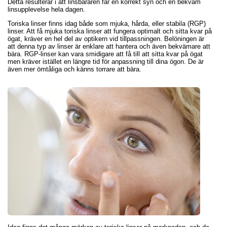
Detta resulterar i att linsbäraren får en korrekt syn och en bekväm
linsupplevelse hela dagen.
Toriska linser finns idag både som mjuka, hårda, eller stabila (RGP)
linser. Att få mjuka toriska linser att fungera optimalt och sitta kvar på
ögat, kräver en hel del av optikern vid tillpassningen. Belöningen är
att denna typ av linser är enklare att hantera och även bekvämare att
bära. RGP-linser kan vara smidigare att få till att sitta kvar på ögat
men kräver istället en längre tid för anpassning till dina ögon. De är
även mer ömtåliga och känns torrare att bära.