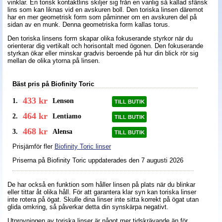
vinklar. En torisk kontaktlins skiljer sig från en vanlig så kallad sfärisk
lins som kan liknas vid en avskuren boll. Den toriska linsen däremot
har en mer geometrisk form som påminner om en avskuren del på
sidan av en munk. Denna geometriska form kallas torus.
Den toriska linsens form skapar olika fokuserande styrkor när du
orienterar dig vertikalt och horisontalt med ögonen. Den fokuserande
styrkan ökar eller minskar gradvis beroende på hur din blick rör sig
mellan de olika ytorna på linsen.
Bäst pris på Biofinity Toric
433 kr
1.
Lenson
TILL BUTIK
464 kr
2.
Lentiamo
TILL BUTIK
468 kr
3.
Alensa
TILL BUTIK
Prisjämför fler
Biofinity Toric linser
Priserna på Biofinity Toric uppdaterades
den 7 augusti 2026
De har också en funktion som håller linsen på plats när du blinkar
eller tittar åt olika håll. För att garantera klar syn kan toriska linser
inte rotera på ögat. Skulle dina linser inte sitta korrekt på ögat utan
glida omkring, så påverkar detta din synskärpa negativt.
Utprovningen av toriska linser är något mer tidskrävande än för