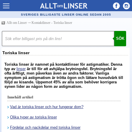
Allt om Linser
SVERIGES BILLIGASTE LINSER ONLINE SEDAN 2005
Billiga kontaktlinser
Allt om Linser
⤏
Kontaktlinser - Toriska linser
Köpa linser på nätet
SÖK
Återförsäljare linser
Toriska linser
Populära linser
Toriska linser är namnet på kontaktlinser för astigmatiker. Denna
Kontaktlinstyper
typ av
linser
är till för att avhjälpa brytningsfel. Brytningsfel är
ofta ärftligt, men påverkas även av andra faktorer. Vanliga
Linsvätska
symptom på astigmatism är trötta ögon och lättare huvudvärk till
följd av kisande. Uppemot 45% av alla som behöver korrigera
synen lider av någon form av astigmatism.
Optiker
Innehåll artikel
Synfel
Vad är toriska linser och hur fungerar dom?
Glasögon
Olika typer av toriska linser
Tillverkare - linser
Fördelar och nackdelar med toriska linser
Linstillbehör