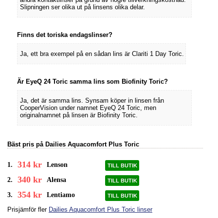
Slipningen ser olika ut på linsens olika delar.
Finns det toriska endagslinser?
Ja, ett bra exempel på en sådan lins är Clariti 1 Day Toric.
Är EyeQ 24 Toric samma lins som Biofinity Toric?
Ja, det är samma lins. Synsam köper in linsen från
CooperVision under namnet EyeQ 24 Toric, men
originalnamnet på linsen är Biofinity Toric.
Bäst pris på Dailies Aquacomfort Plus Toric
314 kr
1.
Lenson
TILL BUTIK
340 kr
2.
Alensa
TILL BUTIK
354 kr
3.
Lentiamo
TILL BUTIK
Prisjämför fler
Dailies Aquacomfort Plus Toric linser