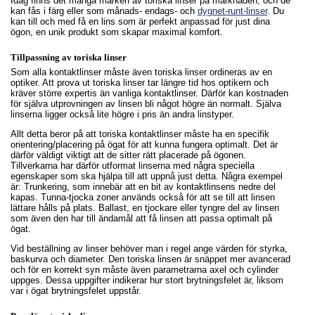
Idag finns det många märken av toriska linser på marknaden, och de
kan fås i färg eller som månads- endags- och
dygnet-runt-linser
. Du
kan till och med få en lins som är perfekt anpassad för just dina
ögon, en unik produkt som skapar maximal komfort.
Tillpassning av toriska linser
Som alla kontaktlinser måste även toriska linser ordineras av en
optiker. Att prova ut toriska linser tar längre tid hos optikern och
kräver större expertis än vanliga kontaktlinser. Därför kan kostnaden
för själva utprovningen av linsen bli något högre än normalt. Själva
linserna ligger också lite högre i pris än andra linstyper.
Allt detta beror på att toriska kontaktlinser måste ha en specifik
orientering/placering på ögat för att kunna fungera optimalt. Det är
därför väldigt viktigt att de sitter rätt placerade på ögonen.
Tillverkarna har därför utformat linserna med några speciella
egenskaper som ska hjälpa till att uppnå just detta. Några exempel
är: Trunkering, som innebär att en bit av kontaktlinsens nedre del
kapas. Tunna-tjocka zoner används också för att se till att linsen
lättare hålls på plats. Ballast, en tjockare eller tyngre del av linsen
som även den har till ändamål att få linsen att passa optimalt på
ögat.
Vid beställning av linser behöver man i regel ange värden för styrka,
baskurva och diameter. Den toriska linsen är snäppet mer avancerad
och för en korrekt syn måste även parametrarna axel och cylinder
uppges. Dessa uppgifter indikerar hur stort brytningsfelet är, liksom
var i ögat brytningsfelet uppstår.