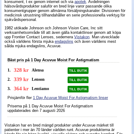
konsument, t ex genom internet och via
apotek
. Avdelningen
hälsovårdsprodukter saluför en bred linje varor passande olika
Nyheter - linser
konsumentgrupper genom allmänna försäljningskanaler. Divisionen för
medicinsk utrustning tillhandahåller en serie professionella verktyg för
sjukvårdspersonal.
1982 utökade Johnson och Johnson Vision Care, Inc sitt
verksamhetsområde till att även gälla kontaktlinser genom att köpa
upp Frontier Contact Lenses, sedemera
Vistakon
. Man utvecklade
också världens första mjuka
endagslins
och även världens mest
sålda mjuka endagslins, Acuvue.
Bäst pris på 1 Day Acuvue Moist For Astigmatism
328 kr
1.
Alensa
TILL BUTIK
339 kr
2.
Lenson
TILL BUTIK
364 kr
3.
Lentiamo
TILL BUTIK
Prisjämför fler
1 Day Acuvue Moist For Astigmatism linser
Priserna på 1 Day Acuvue Moist For Astigmatism
uppdaterades
den 7 augusti 2026
Vistakon har en bred mängd produkter under Acuvue märket till
patienter i mer än 70 länder världen runt. Acuvue produkterna är