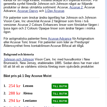
kända för sin höga kvalité, visuella skärpa och superba komfort. För
generella synfel föreslår Johnson och Johnson något av följande
produkter ur deras utmärkta sortiment: Acuvue,
Acuvue 2
, Acuvue
Advance,
Acuvue Oasys
och
1-Day Acuvue
.
För patienter som önskar ändra ögonfärg har Johnson och Johnson
Vision Care, Inc utvecklat Acuvue 2 färglinser som finns i två
versioner. Acuvue 2 Colours Enhancers linser som förstärker färgen i
ljusa ögon och 2 Colours Opaque linser som ändrar färgen i mörka
ögon.
För astigmatiska patienter finns
Acuvue Advance
för Astigmatism
eller Acuvue Toric linser. För patienter som lider av Presbyopi/
Ålderssynthet finns kontaktlinsen Acuvue Bifocal att tillgå.
Bakgrund och historia
Johnson och Johnson
Vison Care, Inc med huvudkontor i New
Brunswick, New Jersey, etablerades 1885. Sedan dess har man växt
till att bli ett av världens största företag inom sjukvårds produkter.
Bäst pris på 1 Day Acuvue Moist
254 kr
1.
Lenson
TILL BUTIK
288 kr
2.
Alensa
TILL BUTIK
294 kr
3.
Lentiamo
TILL BUTIK