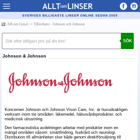
Allt om Linser
SVERIGES BILLIGASTE LINSER ONLINE SEDAN 2005
Billiga kontaktlinser
Allt om Linser
⤏
Tillverkare - Johnson och Johnson
Köpa linser på nätet
SÖK
Återförsäljare linser
Johnson & Johnson
Populära linser
Kontaktlinstyper
Linsvätska
Optiker
Synfel
Koncernen Johnson och Johnson Vison Care, Inc. är huvudsakligen
verksam inom tre områden: läkemedel, hälsovårdsprodukter, och
Glasögon
medicinsk utrustning.
Tillverkare - linser
Den farmaceutiska avdelningen arbetar med produkter inom en
mängd områden såsom: smärtlindring, hudvård och neurologi.
Distribution till allmänheten sker både genom direktförsäljning till
Linstillbehör