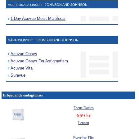
- JOHNSON AND JOHNSON
MULTIFOKALA LINSER
1 Day Acuvue Moist Multifocal
- JOHNSON AND JOHNSON
MÅNADSLINSER
Acuvue Oasys
Acuvue Oasys For Astigmatism
Acuvue Vita
Surevue
Erbjudande endagslinser
Focus Dailies
669 kr
Lenson
Everclear Elite