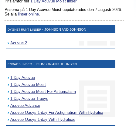
Prisjämför fler
1 Day Acuvue Moist linser
Priserna på 1 Day Acuvue Moist uppdaterades
den 7 augusti 2026
.
Se alla
linser online
.
- JOHNSON AND JOHNSON
DYGNET-RUNT LINSER
Acuvue 2
- JOHNSON AND JOHNSON
ENDAGSLINSER
1 Day Acuvue
1 Day Acuvue Moist
1 Day Acuvue Moist For Astigmatism
1 Day Acuvue Trueye
Acuvue Advance
Acuvue Oasys 1-day For Astigmatism With Hydralux
Acuvue Oasys 1-day With Hydraluxe