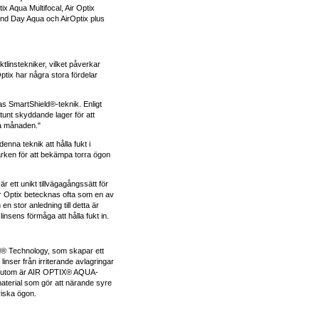
tix Aqua Multifocal, Air Optix
 and Day Aqua och AirOptix plus
ktlinstekniker, vilket påverkar
ptix har några stora fördelar
as SmartShield®-teknik. Enligt
unt skyddande lager för att
la månaden."
nna teknik att hålla fukt i
märken för att bekämpa torra ögon
r ett unikt tillvägagångssätt för
Air Optix betecknas ofta som en av
 stor anledning till detta är
nsens förmåga att hålla fukt in.
® Technology, som skapar ett
inser från irriterande avlagringar
ssutom är AIR OPTIX® AQUA-
aterial som gör att närande syre
riska ögon.