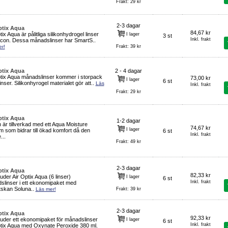
Frakt: 29 kr
2-3 dagar
ptix Aqua
84,67 kr
tix Aqua är pålitliga silikonhydrogel linser
I lager
3 st
Inkl. frakt
lcon. Dessa månadslinser har SmartS..
r!
Frakt: 39 kr
ptix Aqua
2 - 4 dagar
ptix Aqua månadslinser kommer i storpack
73,00 kr
I lager
6 st
inser. Silikonhyrogel materialet gör att..
Läs
Inkl. frakt
Frakt: 29 kr
ptix Aqua
1-2 dagar
 är tillverkad med ett Aqua Moisture
74,67 kr
I lager
 som bidrar till ökad komfort då den
6 st
Inkl. frakt
...
Frakt: 49 kr
2-3 dagar
ptix Aqua
82,33 kr
juder Air Optix Aqua (6 linser)
I lager
6 st
Inkl. frakt
slinser i ett ekonomipaket med
tskan Soluna..
Läs mer!
Frakt: 39 kr
2-3 dagar
ptix Aqua
92,33 kr
juder ett ekonomipaket för månadslinser
I lager
6 st
Inkl. frakt
ptix Aqua med Oxynate Peroxide 380 ml.