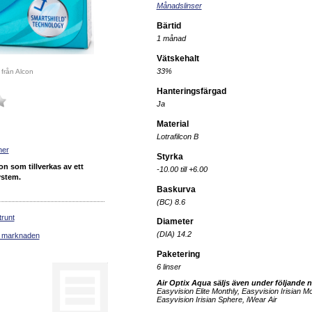
Månadslinser
Bärtid
1 månad
Vätskehalt
33%
 från Alcon
Hanteringsfärgad
Ja
Material
Lotrafilcon B
ner
Styrka
n som tillverkas av ett
-10.00 till +6.00
ystem.
Baskurva
(BC) 8.6
trunt
Diameter
(DIA) 14.2
på marknaden
Paketering
6 linser
Air Optix Aqua säljs även under följande 
Easyvision Elite Monthly
,
Easyvision Irisian Mo
Easyvision Irisian Sphere
,
iWear Air