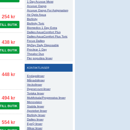
1 Day Acuvue Moist
Acuvue Oasys
Acuvue Oasys For Astigmatism
Air Optix Aqua
254 kr
Biofinity
Biofinity Toric
TILL BUTIK
Biomedics 1 Day Extra
Dailies AquaComfort Plus
Dailies AquaComfort Plus Toric
Focus Dailies
438 kr
MyDay Daily Disposable
Proclear 1 Day
TILL BUTIK
Thealoz Duo
Fler populära linser
KONTAKTLINSER
448 kr
Endagslinser
Månadslinser
Veckolinser
Dygnet-runt-linser
Toriska linser
494 kr
Multifokala/Progressiva linser
Monovision
TILL BUTIK
Stabila linser
Apoteket linser
Biofinity linser
Dailies linser
554 kr
EyeQ linser
iWear linser