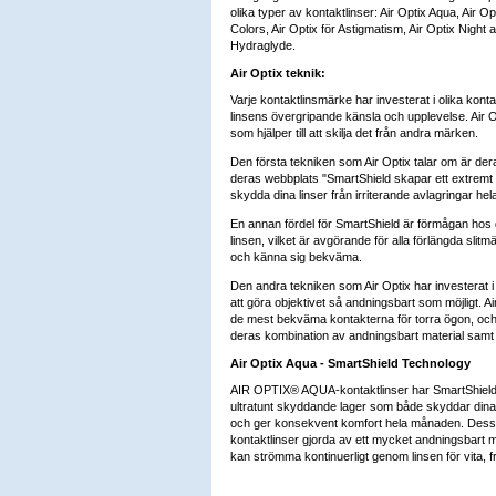
olika typer av kontaktlinser: Air Optix Aqua, Air Op
Colors, Air Optix för Astigmatism, Air Optix Night
Hydraglyde.
Air Optix teknik:
Varje kontaktlinsmärke har investerat i olika konta
linsens övergripande känsla och upplevelse. Air O
som hjälper till att skilja det från andra märken.
Den första tekniken som Air Optix talar om är der
deras webbplats "SmartShield skapar ett extremt t
skydda dina linser från irriterande avlagringar he
En annan fördel för SmartShield är förmågan hos de
linsen, vilket är avgörande för alla förlängda slit
och känna sig bekväma.
Den andra tekniken som Air Optix har investerat i ä
att göra objektivet så andningsbart som möjligt. 
de mest bekväma kontakterna för torra ögon, och en
deras kombination av andningsbart material samt li
Air Optix Aqua - SmartShield Technology
AIR OPTIX® AQUA-kontaktlinser har SmartShield
ultratunt skyddande lager som både skyddar dina l
och ger konsekvent komfort hela månaden. De
kontaktlinser gjorda av ett mycket andningsbart m
kan strömma kontinuerligt genom linsen för vita, f