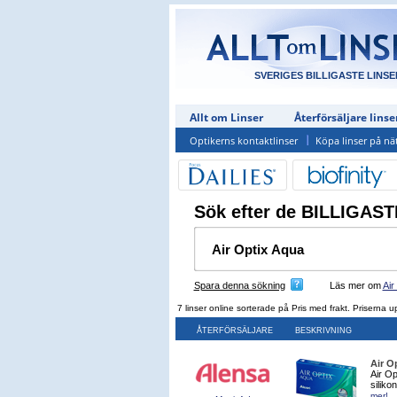
SVERIGES BILLIGASTE LINSE
Allt om Linser
Återförsäljare linse
Optikerns kontaktlinser
Köpa linser på nä
Sök efter de BILLIGASTE
Spara denna sökning
Läs mer om
Air
7 linser online sorterade på Pris med frakt. Priserna
ÅTERFÖRSÄLJARE
BESKRIVNING
Air O
Air Op
siliko
mer!