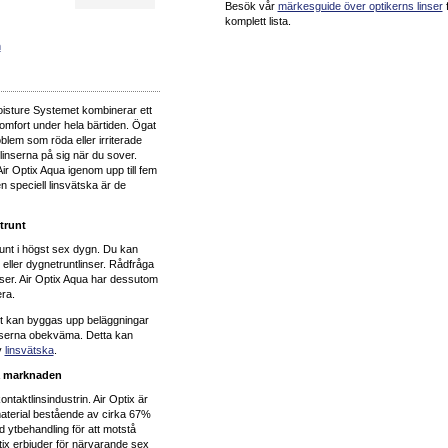
Besök vår
märkesguide över optikerns linser
f
komplett lista.
n
isture Systemet kombinerar ett
omfort under hela bärtiden. Ögat
blem som röda eller irriterade
 linserna på sig när du sover.
ir Optix Aqua igenom upp till fem
n speciell linsvätska är de
trunt
unt i högst sex dygn. Du kan
ller dygnetruntlinser. Rådfråga
linser. Air Optix Aqua har dessutom
era.
det kan byggas upp beläggningar
inserna obekväma. Detta kan
v
linsvätska
.
på marknaden
ntaktlinsindustrin. Air Optix är
material bestående av cirka 67%
d ytbehandling för att motstå
tix erbjuder för närvarande sex