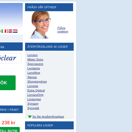
FRÅGA VÅR OPTIKER
Fråga
optikern
ida
ÅTERFÖRSÄLJARE AV LINSER
Lenson
Mister Spex
Specsavers
Lentiamo
LensNow
Alensa
Shopping4net
SÖK
Lensme
Extra Optical
LensesOnly
Linstorget
Synsam
Synoptik
PRIS + FRAKT
Se fler linsåterförsäljare
238 kr
POPULÄRA LINSER
TILL BUTIK