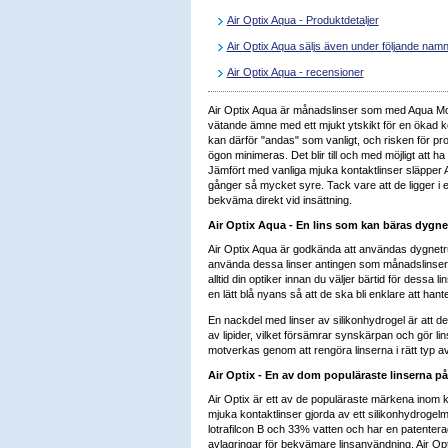
Air Optix Aqua - Produktdetaljer
Air Optix Aqua säljs även under följande nam
Air Optix Aqua - recensioner
Air Optix Aqua är månadslinser som med Aqua Mo
vätande ämne med ett mjukt ytskikt för en ökad k
kan därför "andas" som vanligt, och risken för pro
ögon minimeras. Det blir till och med möjligt att ha
Jämfört med vanliga mjuka kontaktlinser släpper A
gånger så mycket syre. Tack vare att de ligger i e
bekväma direkt vid insättning.
Air Optix Aqua - En lins som kan bäras dygne
Air Optix Aqua är godkända att användas dygnetr
använda dessa linser antingen som månadslinser e
alltid din optiker innan du väljer bärtid för dessa 
en lätt blå nyans så att de ska bli enklare att hant
En nackdel med linser av silikonhydrogel är att 
av lipider, vilket försämrar synskärpan och gör l
motverkas genom att rengöra linserna i rätt typ a
Air Optix - En av dom populäraste linserna 
Air Optix är ett av de populäraste märkena inom ko
mjuka kontaktlinser gjorda av ett silikonhydrogel
lotrafilcon B och 33% vatten och har en patentera
avlagringar för bekvämare linsanvändning. Air Op