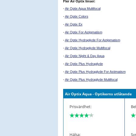
Fler Air Optix linser:
-
Air Optix Aqua Multifocal
-
Air Optix Colors
-
Air Optix Ex
-
Air Optix For Astigmatism
-
Air Optix Hydraglyde For Astigmatism
-
Air Optix Hydraglyde Multifocal
-
Air Optix Night & Day Aqua
-
Air Optix Plus Hydraglyde
-
Air Optix Plus Hydraglyde For Astimatism
-
Air Optix Plus Hydraglyde Multifocal
Air Optix Aqua - Optikerns utlåtande
Prisvärdhet:
Be
Hälsa:
Sy