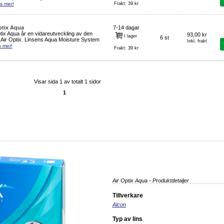
s mer!
Frakt: 39 kr
ptix Aqua
7-14 dagar
tix Aqua år en vidareutveckling av den
93,00 kr
I lager
6 st
 Air Optix. Linsens Aqua Moisture System
Inkl. frakt
 mer!
Frakt: 39 kr
Visar sida 1 av totalt 1 sidor
1
Air Optix Aqua - Produktdetaljer
Tillverkare
Alcon
Typ av lins