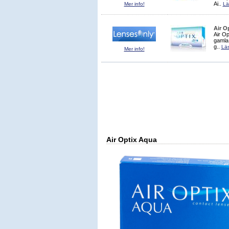
Ai..
Mer info!
Lä
Air O
Air Op
gamla
g..
Läs
Mer info!
Air Optix Aqua