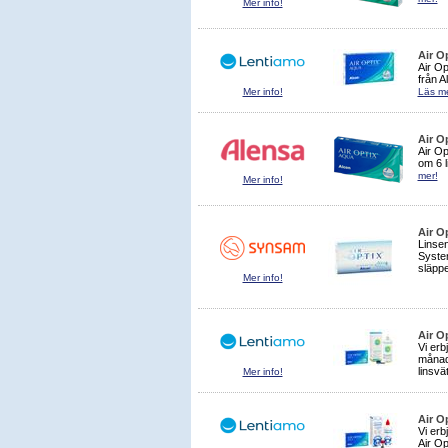
Mer info!
Air O
Air Op
från A
Mer info!
Läs me
Air O
Air O
om 6 l
mer!
Mer info!
Air O
Linsen
System
släppe
Mer info!
Air O
Vi erb
månad
linsvä
Mer info!
Air O
Vi erb
Air O