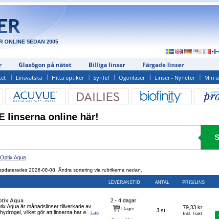
R ONLINE SEDAN 2005
r
Glasögon på nätet
Billiga linser
Färgade linser
tet
Linsvätska
Hitta optiker
Synfel
Ögonlaser
Linser - Nyheter
Min s
 linserna online här!
 Optix Aqua
 uppdaterades 2026-08-08. Ändra sortering via rubrikerna nedan.
LEVERANSTID
ANTAL
PRIS/LINS
ptix Aqua
2 - 4 dagar
tix Aqua är månadslinser tillverkade av
79,33 kr
I lager
3 st
nhydrogel, vilket gör att linserna har e..
Läs
Inkl. frakt