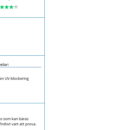
:
elar:
en UV-blockering
ns som kan bäras
nitivt värt att prova.