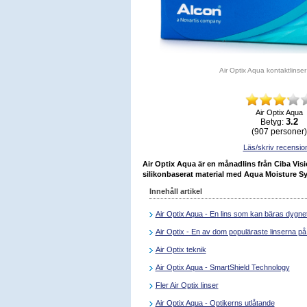
Air Optix Aqua kontaktlinser
Air Optix Aqua
3.2
Betyg:
(
907
personer)
Läs/skriv recensio
Air Optix Aqua är en månadlins från Ciba Visio
silikonbaserat material med Aqua Moisture S
Innehåll artikel
Air Optix Aqua - En lins som kan bäras dygne
Air Optix - En av dom populäraste linserna 
Air Optix teknik
Air Optix Aqua - SmartShield Technology
Fler Air Optix linser
Air Optix Aqua - Optikerns utlåtande