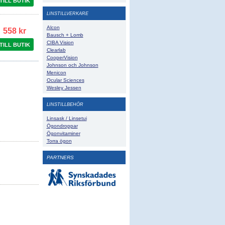
TILL BUTIK
LINSTILLVERKARE
Alcon
558 kr
Bausch + Lomb
CIBA Vision
TILL BUTIK
Clearlab
CooperVision
Johnson och Johnson
Menicon
Ocular Sciences
Wesley Jessen
LINSTILLBEHÖR
Linsask / Linsetui
Ögondroppar
Ögonvitaminer
Torra ögon
PARTNERS