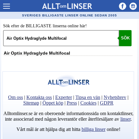
Allt om Linser
SVERIGES BILLIGASTE LINSER ONLINE SEDAN 2005
Billiga kontaktlinser
Sök efter de BILLIGASTE linserna online här!
Köpa linser på nätet
SÖK
Återförsäljare linser
Air Optix Hydraglyde Multifocal
Populära linser
Kontaktlinstyper
Linsvätska
Optiker
Om oss
|
Kontakta oss
|
Experter
|
Tipsa en vän
|
Nyhetsbrev
|
Sitemap
|
Öppet köp
|
Press
|
Cookies
|
GDPR
Synfel
Alltomlinser.se är en oberoende informationssida om kontaktlinser,
Glasögon
inte associerad med någon leverantör eller återförsäljare av
linser
.
Tillverkare - linser
Vårt mål är att hjälpa dig att hitta
billiga linser
online!
Linstillbehör