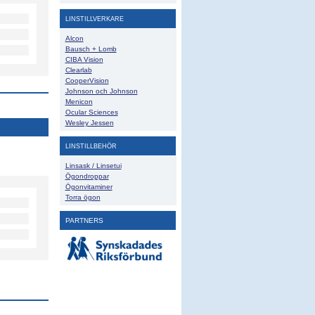
LINSTILLVERKARE
Alcon
Bausch + Lomb
CIBA Vision
Clearlab
CooperVision
Johnson och Johnson
Menicon
Ocular Sciences
Wesley Jessen
LINSTILLBEHÖR
Linsask / Linsetui
Ögondroppar
Ögonvitaminer
Torra ögon
PARTNERS