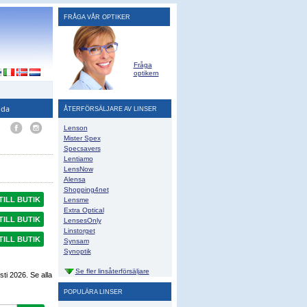
FRÅGA VÅR OPTIKER
Fråga
optikern
ida
ÅTERFÖRSÄLJARE AV LINSER
Lenson
Mister Spex
Specsavers
Lentiamo
LensNow
Alensa
Shopping4net
TILL BUTIK
Lensme
Extra Optical
TILL BUTIK
LensesOnly
Linstorget
TILL BUTIK
Synsam
Synoptik
Se fler linsåterförsäljare
sti 2026
. Se alla
POPULÄRA LINSER