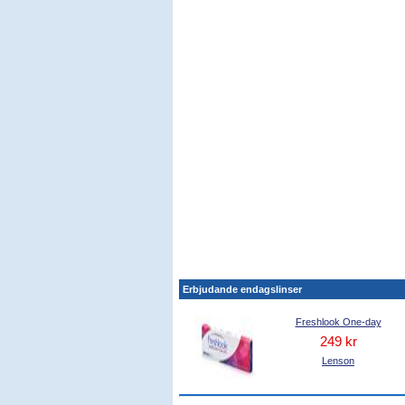
Erbjudande endagslinser
Freshlook One-day
249 kr
Lenson