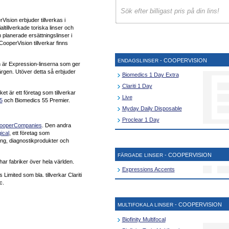
Vision erbjuder tillverkas i
tillverkade toriska linser och
h planerade ersättningslinser i
ooperVision tillverkar finns
- COOPERVISION
ENDAGSLINSER
 är Expression-linserna som ger
ärgen. Utöver detta så erbjuder
Biomedics 1 Day Extra
Clariti 1 Day
t är ett företag som tillverkar
Live
5
och Biomedics 55 Premier.
Myday Daily Disposable
Proclear 1 Day
ooperCompanies
. Den andra
ical
, ett företag som
ning, diagnostikprodukter och
- COOPERVISION
FÄRGADE LINSER
har fabriker över hela världen.
Expressions Accents
imited som bla. tillverkar Clariti
c.
- COOPERVISION
MULTIFOKALA LINSER
Biofinity Multifocal