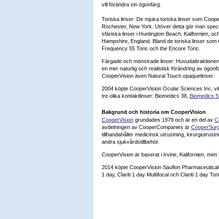
vill förändra sin ögonfärg.
Toriska linser: De mjuka toriska linser som Cooper
Rochester, New York. Utöver detta gör man special
sfäriska linser i Huntington Beach, Kalifornien, oc
Hampshire, England. Bland de toriska linser som C
Frequency 55 Toric och the Encore Toric.
Färgade och mönstrade linser: Huvudattraktionen
en mer naturlig och realistisk förändring av ögonf
CooperVision även Natural Touch opaquelinser.
2004 köpte CooperVision Ocular Sciences Inc, vilke
tre olika kontaktlinser: Biomedics 38,
Biomedics 5
Bakgrund och historia om CooperVision
CooperVision
grundades 1979 och är en del av
C
avdelningen av CooperCompanies är
CooperSurg
tillhandahåller medicinsk utrustning, kirurgiutrust
andra sjukvårdstillbehör.
CooperVision är baserat i Irvine, Kalifornien, men 
2014 köpte CooperVision Sauflon Pharmaceuticals L
1 day, Clariti 1 day Multifocal och Clariti 1 day Tori