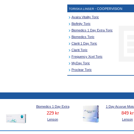
- COOPERVISION
TORISKA LINSER
Avaira Vitality Toric
Biofinity Toric
Biomedics 1 Day Extra Toric
Biomedics Toric
Clariti 1 Day Toric
Clariti Toric
Frequency Xcel Toric
MyDay Toric
Proclear Toric
Biomedics 1 Day Extra
1 Day Acuvue Moist
229 kr
849 kr
Lenson
Lenson