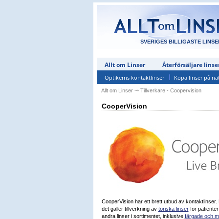
SVERIGES BILLIGASTE LINSE
Allt om Linser
Återförsäljare linse
Optikerns kontaktlinser
Köpa linser på nä
Allt om Linser
⤏
Tillverkare - Coopervision
CooperVision
CooperVision har ett brett utbud av kontaktlinser.
det gäller tillverkning av
toriska linser
för patiente
andra linser i sortimentet, inklusive
färgade och m