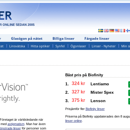
R ONLINE SEDAN 2005
r
Glasögon på nätet
Billiga linser
Färgade linser
tet
Linsvätska
Hitta optiker
Synfel
Ögonlaser
Linser - Nyheter
Min s
Bäst pris på Biofinity
324 kr
1.
Lentiamo
327 kr
2.
Mister Spex
375 kr
3.
Lenson
Prisjämför fler
Biofinity linser
Priserna på Biofinity uppdaterades
den 8 augu
 Företaget är världsledande när
linser online
.
r med
astigmatism
. Man har även
önstrade linser
för personer som