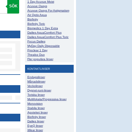
1 Day Acuvue Moist
SÖK
Acuvue Oasys
Acuvue Oasys For Astigmatism
Air Optix Aqua
Biofinity
Biofinity Toric
Biomedics 1 Day Extra
Dailies AquaComfort Plus
Dailies AquaComfort Plus Toric
Focus Dailies
MyDay Daily Disposable
Proclear 1 Day
Thealoz Duo
Fler populära linser
KONTAKTLINSER
Endagslinser
Månadslinser
Veckolinser
Dygnet-runt-linser
Toriska linser
Multifokala/Progressiva linser
Monovision
Stabila linser
Apoteket linser
Biofinity linser
Dailies linser
EyeQ linser
iWear linser