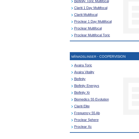
Biofinity Toric Multifocal
Clariti 1 Day Multifocal
Clariti Multifocal
Proclear 1 Day Multifocal
Proclear Multifocal
Proclear Multifocal Toric
- COOPERVISION
MÅNADSLINSER
Avaira Toric
Avaira Vitality
Biofinity
Biofinity Energys
Biofinity Xr
Biomedics 55 Evolution
Clariti Elite
Frequency 55 Ab
Proclear Sphere
Proclear Xc