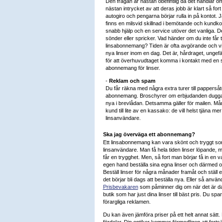
Den frågan är nästan obefintlig då det handlar 
nästan intrycket av att deras jobb är klart så fort 
autogiro och pengarna börjar rulla in på kontot.
finns en milsvid skillnad i bemötande och kundko
snabb hjälp och en service utöver det vanliga. Det 
sönder eller spricker. Vad händer om du inte får 
linsabonnemang? Tiden är ofta avgörande och vi
nya linser inom en dag. Det är, hårdraget, ungefär 
för att överhuvudtaget komma i kontakt med en st
abonnemang för linser.
-
Reklam och spam
Du får räkna med några extra turer till pappersåt
abonnemang. Broschyrer om erbjudanden duggar t
nya i brevlådan. Detsamma gäller för mailen. Må
kund till lite av en kassako: de vill helst tjäna m
linsanvändare.
Ska jag överväga ett abonnemang?
Ett linsabonnemang kan vara skönt och tryggt som 
linsanvändare. Man få hela tiden linser löpande,
får en trygghet. Men, så fort man börjar få in en
egen hand beställa sina egna linser och därmed 
Beställ linser för några månader framåt och ställ 
det börjar bli dags att beställa nya. Eller så använ
Prisbevakaren
som påminner dig om när det är dag
butik som har just dina linser till bäst pris. Du s
förargliga reklamen.
Du kan även jämföra priser på ett helt annat sätt
fördelar. Din optiker kommer förmodligen att fortsä