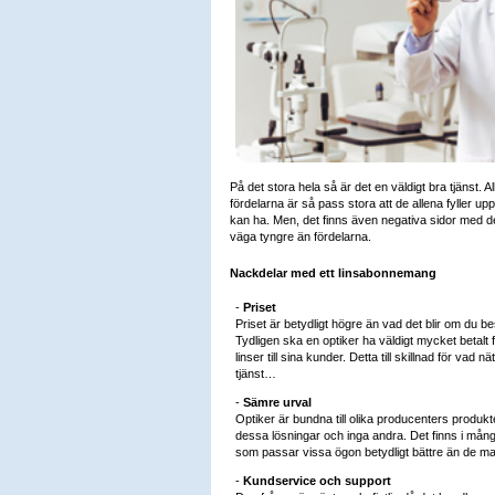
På det stora hela så är det en väldigt bra tjänst. 
fördelarna är så pass stora att de allena fyller 
kan ha. Men, det finns även negativa sidor med d
väga tyngre än fördelarna.
Nackdelar med ett linsabonnemang
-
Priset
Priset är betydligt högre än vad det blir om du bes
Tydligen ska en optiker ha väldigt mycket betalt 
linser till sina kunder. Detta till skillnad för vad
tjänst…
-
Sämre urval
Optiker är bundna till olika producenters produkt
dessa lösningar och inga andra. Det finns i mång
som passar vissa ögon betydligt bättre än de ma
-
Kundservice och support