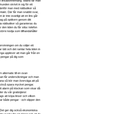
om linsabonnemang. Ibland får man
kunden skrivit in sig för ett
 Jämför man med nätbutiker så
ntakt. Där får man snabbt svar,
är inte ovanligt att en lins går
tag på optikern genom ditt
a nätbutiker så garanteras du
den tiden du får sitta i telefon
örre kedja som tillhandahåller
ervinningen om du väljer ett
ätt och det ramlar hela tiden in
nga upplever att man går från en
er pengar på dig som
alternativ till en ovan
 man får undersökningar och man
 vana så bör man överväga att på
också spara mycket pengar.
ett alarm på klockan som visar då
der du vår gratistjänst
s att köpa linser och vilken
parar både pengar - och slipper den
. Det ger dig också ekonomiska
tta pusha för sin tjänst och att du