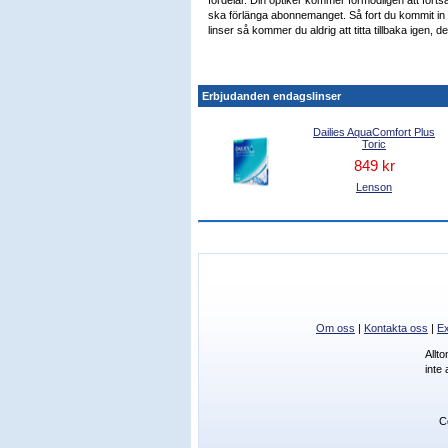
ska förlänga abonnemanget. Så fort du kommit in i 
linser så kommer du aldrig att titta tillbaka igen, de
Erbjudanden endagslinser
Dailies AquaComfort Plus
Toric
849 kr
Lenson
Om oss
|
Kontakta oss
|
Ex
Allt
inte
C