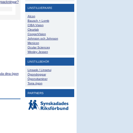
örpackningar?
LINSTILLVERKARE
Alcon
Bausch + Lomb
CIBA Vision
Clearlab
CooperVision
Johnson och Johnson
Menicon
Ocular Sciences
Wesley Jessen
LINSTILLBEHÖR
Linsask / Linsetui
ada dina ögon
Ögondroppar
Ögonvitaminer
Torra ögon
PARTNERS