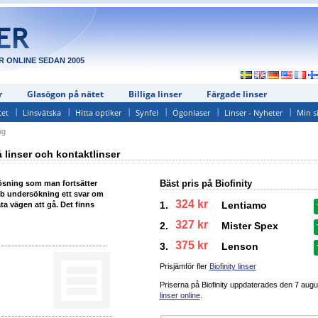
R ONLINE SEDAN 2005
r
Glasögon på nätet
Billiga linser
Färgade linser
tet
Linsvätska
Hitta optiker
Synfel
Ögonlaser
Linser - Nyheter
Min s
ng
linser och kontaktlinser
Bäst pris på Biofinity
ösning som man fortsätter
abb undersökning ett svar om
324 kr
1.
Lentiamo
a vägen att gå. Det finns
327 kr
2.
Mister Spex
375 kr
3.
Lenson
Prisjämför fler
Biofinity linser
Priserna på Biofinity uppdaterades
den 7 augu
linser online
.