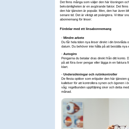
Det finns många som väljer den här lösningen oc
bekvämligheten är en avgörande faktor. Det finns he
den här tjänsten är populär. Men, den har även bliv
senare tid. Det är viktigt att poängtera. Vi tittar s
abonnemang för linser:
Fördelar med ett linsabonnemang
-
Mindre arbete
Du får hela tiden nya linser direkt i din brevlå
datum. Du behöver inte hålla på att beställa nya el
-
Autogiro
Pengarna du betalar dras direkt från ditt konto. Du
på att föra över pengar eller lägga in en faktura f
klart.
-
Undersökningar och rutinkontroller
De flesta optiker som erbjuder den här tjänste
kallelser för att kontrollera synen och ögonen i ö
våg: regelbunden uppföljning sker och detta med
månad.