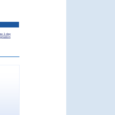
ax 1-day
tigmatism