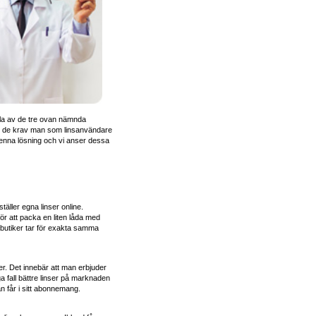
Alla av de tre ovan nämnda
upp de krav man som linsanvändare
enna lösning och vi anser dessa
täller egna linser online.
för att packa en liten låda med
 nätbutiker tar för exakta samma
er. Det innebär att man erbjuder
a fall bättre linser på marknaden
n får i sitt abonnemang.