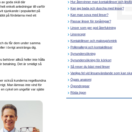
Hur återvinner man kontaktlinser och linsf
h av goda skäl där
lt enkelt anledningar till varför
Kan jag bada och duscha med linser?
it sjunkande i popularitet på
Kan man sova med linser?
nabbt på fördelarna med ett
Passar linser för tonåringar?
Linser som ger god återfuktning
Linsrecept
Kontaktlinser och makeup/smink
da och du får dem under samma
Pollenallergi och kontaktlinser
ler i övrigt anstränga dig.
Synundersökning
 behöver alltså heller inte hålla
Synundersökning för körkort
ör betalning. Det är smidigt så
Så reser du bäst med linser
Vanliga fel vid linsanvändande som kan sk
Ögats anatomi
n ger också kunderna regelbundna
vrigt. Man lämnas inte vind för
Ögondroppar
 en cykel om ungefär var sjätte
Röda ögon