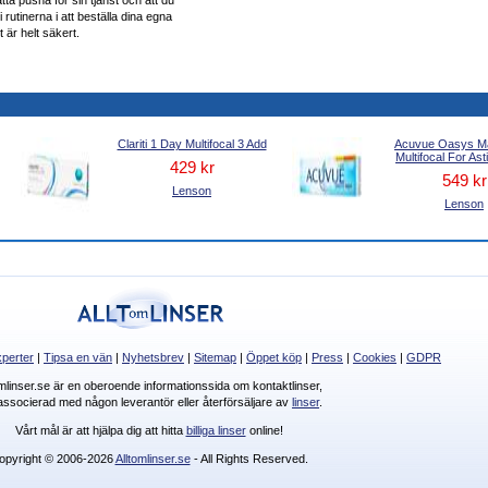
rutinerna i att beställa dina egna
t är helt säkert.
Clariti 1 Day Multifocal 3 Add
Acuvue Oasys M
Multifocal For As
429 kr
549 kr
Lenson
Lenson
perter
|
Tipsa en vän
|
Nyhetsbrev
|
Sitemap
|
Öppet köp
|
Press
|
Cookies
|
GDPR
omlinser.se är en oberoende informationssida om kontaktlinser,
 associerad med någon leverantör eller återförsäljare av
linser
.
Vårt mål är att hjälpa dig att hitta
billiga linser
online!
opyright © 2006-2026
Alltomlinser.se
- All Rights Reserved.