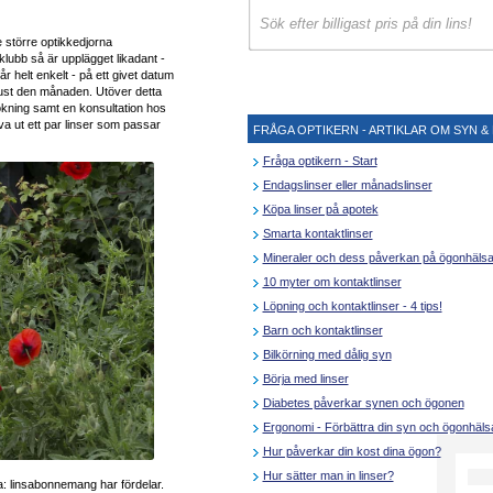
 större optikkedjorna
klubb så är upplägget likadant -
får helt enkelt - på ett givet datum
ust den månaden. Utöver detta
ning samt en konsultation hos
va ut ett par linser som passar
FRÅGA OPTIKERN - ARTIKLAR OM SYN & 
Fråga optikern - Start
Endagslinser eller månadslinser
Köpa linser på apotek
Smarta kontaktlinser
Mineraler och dess påverkan på ögonhäls
10 myter om kontaktlinser
Löpning och kontaktlinser - 4 tips!
Barn och kontaktlinser
Bilkörning med dålig syn
Börja med linser
Diabetes påverkar synen och ögonen
Ergonomi - Förbättra din syn och ögonhäls
Hur påverkar din kost dina ögon?
Hur sätter man in linser?
: linsabonnemang har fördelar.