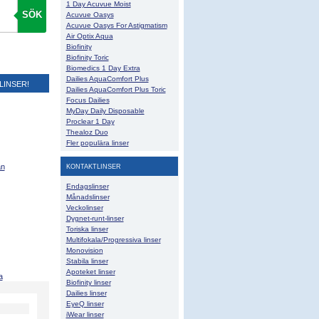
1 Day Acuvue Moist
SÖK
Acuvue Oasys
Acuvue Oasys For Astigmatism
Air Optix Aqua
Biofinity
Biofinity Toric
Biomedics 1 Day Extra
Dailies AquaComfort Plus
LINSER!
Dailies AquaComfort Plus Toric
Focus Dailies
MyDay Daily Disposable
Proclear 1 Day
Thealoz Duo
Fler populära linser
KONTAKTLINSER
an
Endagslinser
Månadslinser
Veckolinser
Dygnet-runt-linser
Toriska linser
Multifokala/Progressiva linser
Monovision
Stabila linser
Apoteket linser
a
Biofinity linser
Dailies linser
EyeQ linser
iWear linser