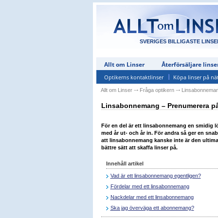
SVERIGES BILLIGASTE LINSE
Allt om Linser
Återförsäljare linse
Optikerns kontaktlinser
Köpa linser på nä
Allt om Linser
⤏
Fråga optikern
⤏
Linsabonnema
Linsabonnemang – Prenumerera på 
För en del är ett linsabonnemang en smidig l
med år ut- och år in. För andra så ger en sn
att linsabonnemang kanske inte är den ultimat
bättre sätt att skaffa linser på.
Innehåll artikel
Vad är ett linsabonnemang egentligen?
Fördelar med ett linsabonnemang
Nackdelar med ett linsabonnemang
Ska jag överväga ett abonnemang?