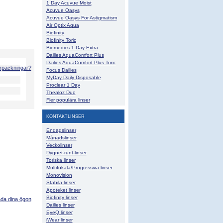
1 Day Acuvue Moist
Acuvue Oasys
Acuvue Oasys For Astigmatism
Air Optix Aqua
Biofinity
Biofinity Toric
Biomedics 1 Day Extra
Dailies AquaComfort Plus
Dailies AquaComfort Plus Toric
örpackningar?
Focus Dailies
MyDay Daily Disposable
Proclear 1 Day
Thealoz Duo
Fler populära linser
KONTAKTLINSER
Endagslinser
Månadslinser
Veckolinser
Dygnet-runt-linser
Toriska linser
Multifokala/Progressiva linser
Monovision
Stabila linser
Apoteket linser
Biofinity linser
ada dina ögon
Dailies linser
EyeQ linser
iWear linser