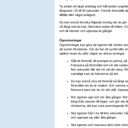
Ta sedan ett djupt andetag och håll andan ungefä
långsamt i 15 till 30 sekunder. Försök föreställa dig
tillfälle eller något avlägset.
Du kan också försöka följande övning när du gör de
så långt ned du kan, återvänd sedan till mitten. G
och till vänster och upprepa tio gånger.
Ögonövningar
Ögonövningar kan göra att ögonen blir mindre a
att synen försämras. Om du har ett synfel eller 
optiker innan du utför någon av dessa övningar.
Håll ett föremål, till exempel en penna, 
Fokusera på föremålet och rör det sedan
fem sekunder tills det rör vid din näsa. Rö
samtidigt som du fokuserar på det.
Du kan också röra ett föremål så långt ner
föremålet om du är osäker. Gör samma sa
fokusera bara när du rör det utåt. Upprep
Rör ögonen upp och ner åtta gånger. Rör d
börja från vänster till höger, och gör det 
rörelserna, det kan vara ansträngande fö
Slut ögonen hårt i tre till fem sekunder, h
och upprepa sju eller åtta gånger.
Slut ögonen och massera dem med cirkelrö