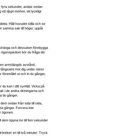
r fyra sekunder, andas sedan
 ett djupt mörker, ett lyckligt
tta: Håll huvudet stilla och se
ör samma sak till höger, uppåt
nstränga och dessutom förebygga
en ögonsjukdom bör du fråga din
på en armslängds avstånd.
 långsamt mot dig under minst
r föremålet ut och in tio gånger,
 du kan i ditt synfält. Vicka på
k i de andra riktningarna och
a tio gånger.
em sedan från sida till sida,
åtta gånger. Forcera inte
r ögonen.
åll dem öppna tre till fem sekunder
relser en till två minuter. Tryck