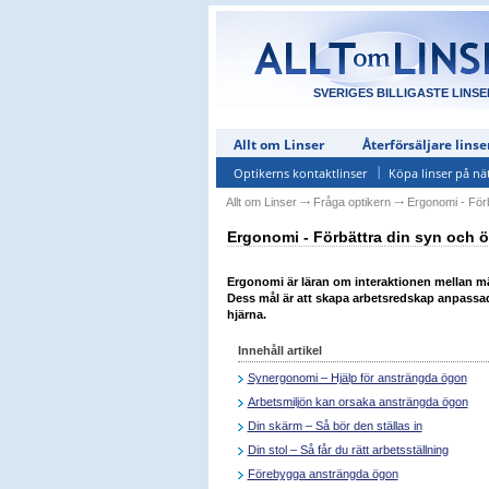
SVERIGES BILLIGASTE LINSE
Allt om Linser
Återförsäljare linse
Optikerns kontaktlinser
Köpa linser på nä
Allt om Linser
⤏
Fråga optikern
⤏
Ergonomi - För
Ergonomi - Förbättra din syn och 
Ergonomi är läran om interaktionen mellan m
Dess mål är att skapa arbetsredskap anpassa
hjärna.
Innehåll artikel
Synergonomi – Hjälp för ansträngda ögon
Arbetsmiljön kan orsaka ansträngda ögon
Din skärm – Så bör den ställas in
Din stol – Så får du rätt arbetsställning
Förebygga ansträngda ögon