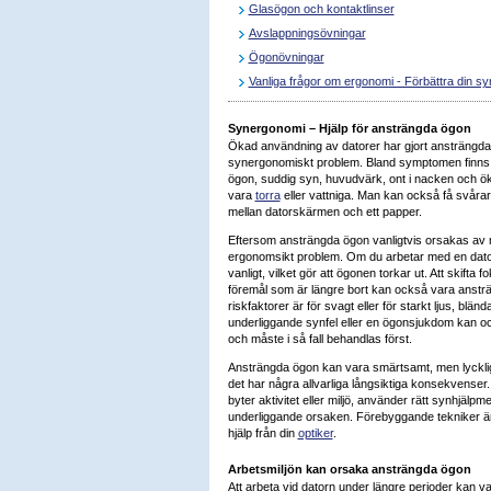
Glasögon och kontaktlinser
Avslappningsövningar
Ögonövningar
Vanliga frågor om ergonomi - Förbättra din s
Synergonomi – Hjälp för ansträngda ögon
Ökad användning av datorer har gjort ansträngda 
synergonomiskt problem. Bland symptomen finns tr
ögon, suddig syn, huvudvärk, ont i nacken och ö
vara
torra
eller vattniga. Man kan också få svårare 
mellan datorskärmen och ett papper.
Eftersom ansträngda ögon vanligtvis orsakas av mi
ergonomsikt problem. Om du arbetar med en dato
vanligt, vilket gör att ögonen torkar ut. Att skifta
föremål som är längre bort kan också vara anstr
riskfaktorer är för svagt eller för starkt ljus, blända
underliggande synfel eller en ögonsjukdom kan o
och måste i så fall behandlas först.
Ansträngda ögon kan vara smärtsamt, men lyckligtv
det har några allvarliga långsiktiga konsekvenser.
byter aktivitet eller miljö, använder rätt synhjälpm
underliggande orsaken. Förebyggande tekniker är 
hjälp från din
optiker
.
Arbetsmiljön kan orsaka ansträngda ögon
Att arbeta vid datorn under längre perioder kan 