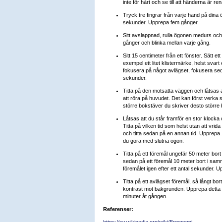
inte för hårt och se till att händerna är ren
Tryck tre fingrar från varje hand på dina ö
sekunder. Upprepa fem gånger.
Sitt avslappnad, rulla ögonen medurs oc
gånger och blinka mellan varje gång.
Sitt 15 centimeter från ett fönster. Sätt et
exempel ett litet klistermärke, helst svart
fokusera på något avlägset, fokusera seda
sekunder.
Titta på den motsatta väggen och låtsas 
att röra på huvudet. Det kan först verka 
större bokstäver du skriver desto större b
Låtsas att du står framför en stor klocka 
Titta på vilken tid som helst utan att vrid
och titta sedan på en annan tid. Upprepa
du göra med slutna ögon.
Titta på ett föremål ungefär 50 meter bor
sedan på ett föremål 10 meter bort i samma
föremålet igen efter ett antal sekunder. 
Titta på ett avlägset föremål, så långt bo
kontrast mot bakgrunden. Upprepa detta 
minuter åt gången.
Referenser:
https://sv.wikipedia.org/wiki/Ergonomi