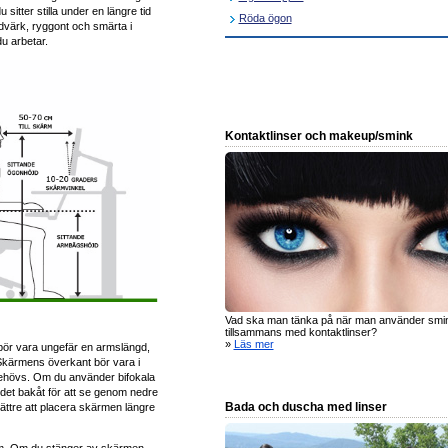
 sitter stilla under en längre tid
Röda ögon
dvärk, ryggont och smärta i
u arbetar.
Kontaktlinser och makeup/smink
Vad ska man tänka på när man använder smi
tillsammans med kontaktlinser?
»
Läs mer
n bör vara ungefär en armslängd,
. Skärmens överkant bör vara i
behövs. Om du använder bifokala
udet bakåt för att se genom nedre
Bada och duscha med linser
bättre att placera skärmen längre
kärm. Om du stänger av skärmen