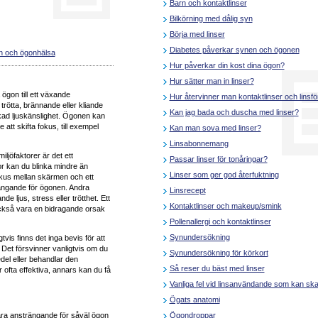
Barn och kontaktlinser
Bilkörning med dålig syn
Börja med linser
Diabetes påverkar synen och ögonen
yn och ögonhälsa
Hur påverkar din kost dina ögon?
Hur sätter man in linser?
ögon till ett växande
Hur återvinner man kontaktlinser och linsf
ötta, brännande eller kliande
Kan jag bada och duscha med linser?
kad ljuskänslighet. Ögonen kan
att skifta fokus, till exempel
Kan man sova med linser?
Linsabonnemang
ljöfaktorer är det ett
Passar linser för tonåringar?
r kan du blinka mindre än
Linser som ger god återfuktning
 fokus mellan skärmen och ett
ängande för ögonen. Andra
Linsrecept
nde ljus, stress eller trötthet. Ett
Kontaktlinser och makeup/smink
ckså vara en bidragande orsak
Pollenallergi och kontaktlinser
Synundersökning
is finns det inga bevis för att
 Det försvinner vanligtvis om du
Synundersökning för körkort
edel eller behandlar den
Så reser du bäst med linser
ofta effektiva, annars kan du få
Vanliga fel vid linsanvändande som kan sk
Ögats anatomi
Ögondroppar
vara ansträngande för såväl ögon