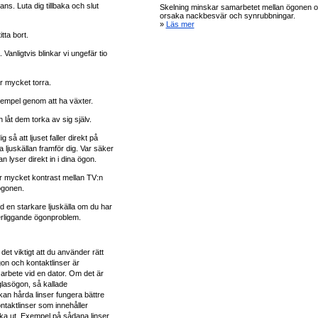
ns. Luta dig tillbaka och slut
Skelning minskar samarbetet mellan ögonen o
orsaka nackbesvär och synrubbningar.
»
Läs mer
tta bort.
. Vanligtvis blinkar vi ungefär tio
r mycket torra.
l exempel genom att ha växter.
 låt dem torka av sig själv.
 så att ljuset faller direkt på
a ljuskällan framför dig. Var säker
an lyser direkt in i dina ögon.
ör mycket kontrast mellan TV:n
ögonen.
d en starkare ljuskälla om du har
erliggande ögonproblem.
det viktigt att du använder rätt
gon och kontaktlinser är
 arbete vid en dator. Om det är
lasögon, så kallade
an hårda linser fungera bättre
ntaktlinser som innehåller
orka ut. Exempel på sådana linser