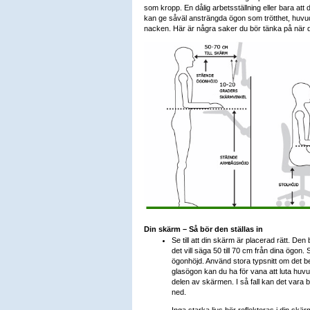
som kropp. En dålig arbetsställning eller bara att du
kan ge såväl ansträngda ögon som trötthet, huvu
nacken. Här är några saker du bör tänka på när d
Din skärm – Så bör den ställas in
Se till att din skärm är placerad rätt. De
det vill säga 50 till 70 cm från dina ögon
ögonhöjd. Använd stora typsnitt om det 
glasögon kan du ha för vana att luta huv
delen av skärmen. I så fall kan det vara 
ned.
Inga starka ljus bör reflekteras i din s