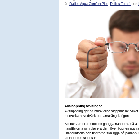
är:
Dailies Aqua Comfort Plus
,
Dailies Total 1
och
Avslappningsövningar
Avslappning gör att musklerna slappnar av, vilket ka
motverka huvudvärk och ansträngda ögon.
Sitt bekvämt i en stol och gnugga händerna så att
handflatorna och placera dem över ögonen utan at
i handflatorna och fingrarna ska ligga på pannan. 
att inget ljus släpps in.