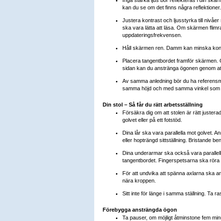
kan du se om det finns några reflektioner.
Justera kontrast och ljusstyrka till nivå
ska vara lätta att läsa. Om skärmen flimr
uppdateringsfrekvensen.
Håll skärmen ren. Damm kan minska konst
Placera tangentbordet framför skärmen. Om
sidan kan du anstränga ögonen genom att
Av samma anledning bör du ha referensm
samma höjd och med samma vinkel som
Din stol – Så får du rätt arbetsställning
Försäkra dig om att stolen är rätt justerad.
golvet eller på ett fotstöd.
Dina lår ska vara parallella mot golvet. A
eller hopträngd sittställning. Bristande b
Dina underarmar ska också vara parallel
tangentbordet. Fingerspetsarna ska röra
För att undvika att spänna axlarna ska 
nära kroppen.
Sitt inte för länge i samma ställning. Ta ras
Förebygga ansträngda ögon
Ta pauser, om möjligt åtminstone fem min