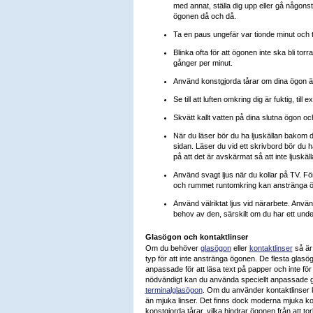
med annat, ställa dig upp eller gå någonsta
ögonen då och då.
Ta en paus ungefär var tionde minut och ti
Blinka ofta för att ögonen inte ska bli torra
gånger per minut.
Använd konstgjorda tårar om dina ögon ä
Se till att luften omkring dig är fuktig, til
Skvätt kallt vatten på dina slutna ögon och
När du läser bör du ha ljuskällan bakom dig
sidan. Läser du vid ett skrivbord bör du h
på att det är avskärmat så att inte ljuskäll
Använd svagt ljus när du kollar på TV. F
och rummet runtomkring kan anstränga 
Använd välriktat ljus vid närarbete. Använ
behov av den, särskilt om du har ett und
Glasögon och kontaktlinser
Om du behöver
glasögon
eller
kontaktlinser
så är 
typ för att inte anstränga ögonen. De flesta glasö
anpassade för att läsa text på papper och inte för
nödvändigt kan du använda speciellt anpassade g
terminalglasögon
. Om du använder kontaktlinser k
än mjuka linser. Det finns dock moderna mjuka ko
konstgjorda tårar, vilka hindrar ögonen från att t