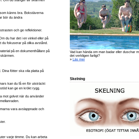
er som känns bra. Bokstäverna
ar bör du ändra
rasten och ge reflektioner.
 du har det i en vinkel eller på
 du fokuserar på olika avstånd.
aterial på en dokumenthållare på
Vad kan hända om man badar eller duschar me
det verkligen farligt?
 skärmen.
»
Läs mer
 Dina fötter ska vila platta på
Skelning
nnars kan du få en för utsträckt
enstöd kan ge en krökt rygg.
la mot golvet när du använder
 mellanraden.
armarna vara avslappnade och
ter.
uter varje timme. Du kan arbeta