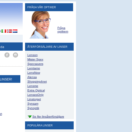
FRÅGA VÅR OPTIKER
Fråga
optikern
ida
ÅTERFÖRSÄLJARE AV LINSER
Lenson
Mister Spex
Specsavers
Lentiamo
LensNow
Alensa
LINSER!
Shopping4net
Lensme
Extra Optical
LensesOnly
Linstorget
Synsam
Synoptik
an
Se fler linsåterförsäljare
POPULÄRA LINSER