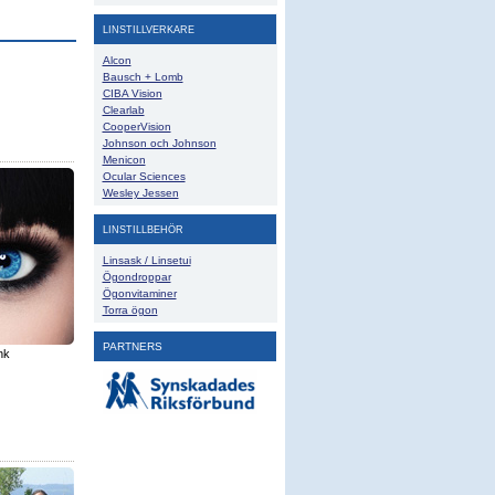
LINSTILLVERKARE
Alcon
Bausch + Lomb
CIBA Vision
Clearlab
CooperVision
Johnson och Johnson
Menicon
Ocular Sciences
Wesley Jessen
LINSTILLBEHÖR
Linsask / Linsetui
Ögondroppar
Ögonvitaminer
Torra ögon
PARTNERS
nk