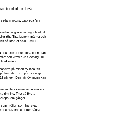
a.
vre ögonlock en till två
h sedan moturs. Upprepa fem
t märke på glaset vid ögonhöjd, till
 eller rött. Titta igenom märket och
n på märket efter 10 till 15
att du skriver med dina ögon utan
svårt och kräver viss övning. Ju
lir effekten.
och titta på mitten av klockan.
a på huvudet. Titta på mitten igen
 12 gånger. Den här övningen kan
t under flera sekunder. Fokusera
 riktning. Titta på första
Upprepa fem gånger.
rt som möjligt, som har svag
varje halvtimme under några