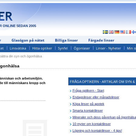
R ONLINE SEDAN 2005
r
Glasögon på nätet
Billiga linser
Färgade linser
tet
Linsvätska
Hitta optiker
Synfel
Ögonlaser
Linser - Nyheter
Min s
bättra din syn och ögonhälsa
ögonhälsa
änniskan och arbetsmiljön.
FRÅGA OPTIKERN - ARTIKLAR OM SYN & 
de till människans kropp och
Fråga optikern - Start
Endagslinser eller månadslinser
Köpa linser på apotek
Smarta kontaktlinser
Mineraler och dess påverkan på ögonhäls
10 myter om kontaktlinser
Löpning och kontaktlinser - 4 tips!