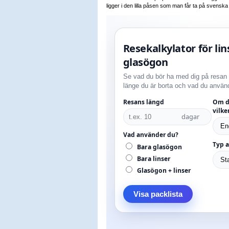
ligger i den lilla påsen som man får ta på svenska 
Resekalkylator för lin
glasögon
Se vad du bör ha med dig på resan
länge du är borta och vad du använd
Resans längd
Om du
vilke
dagar
Vad använder du?
Typ a
Bara glasögon
Bara linser
Glasögon + linser
Visa packlista