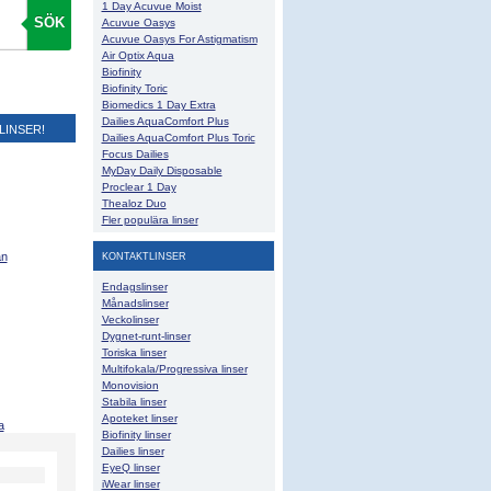
1 Day Acuvue Moist
SÖK
Acuvue Oasys
Acuvue Oasys For Astigmatism
Air Optix Aqua
Biofinity
Biofinity Toric
Biomedics 1 Day Extra
Dailies AquaComfort Plus
LINSER!
Dailies AquaComfort Plus Toric
Focus Dailies
MyDay Daily Disposable
Proclear 1 Day
Thealoz Duo
Fler populära linser
KONTAKTLINSER
an
Endagslinser
Månadslinser
Veckolinser
Dygnet-runt-linser
Toriska linser
Multifokala/Progressiva linser
Monovision
Stabila linser
Apoteket linser
a
Biofinity linser
Dailies linser
EyeQ linser
iWear linser