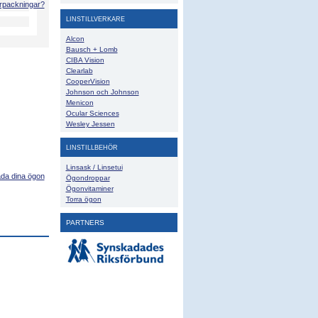
örpackningar?
LINSTILLVERKARE
Alcon
Bausch + Lomb
CIBA Vision
Clearlab
CooperVision
Johnson och Johnson
Menicon
Ocular Sciences
Wesley Jessen
LINSTILLBEHÖR
Linsask / Linsetui
ada dina ögon
Ögondroppar
Ögonvitaminer
Torra ögon
PARTNERS