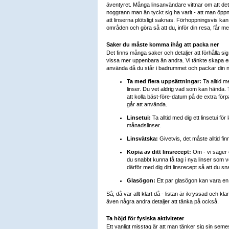
äventyret. Många linsanvändare vittnar om att det a
noggrann man än tyckt sig ha varit - att man öpp
att linserna plötsligt saknas. Förhoppningsvis kan 
områden och göra så att du, inför din resa, får me
Saker du måste komma ihåg att packa ner
Det finns många saker och detaljer att förhålla sig t
vissa mer uppenbara än andra. Vi tänkte skapa en
använda då du står i badrummet och packar din n
Ta med flera uppsättningar:
Ta alltid m
linser. Du vet aldrig vad som kan hända. 
att kolla bäst-före-datum på de extra för
går att använda.
Linsetui:
Ta alltid med dig ett linsetui fö
månadslinser.
Linsvätska:
Givetvis, det måste alltid finn
Kopia av ditt linsrecept:
Om - vi säger 
du snabbt kunna få tag i nya linser som 
därför med dig ditt linsrecept så att du sn
Glasögon:
Ett par glasögon kan vara en v
Så; då var allt klart då - listan är ikryssad och kl
även några andra detaljer att tänka på också.
Ta höjd för fysiska aktiviteter
Ett vanligt misstag är att man tänker sig sin se