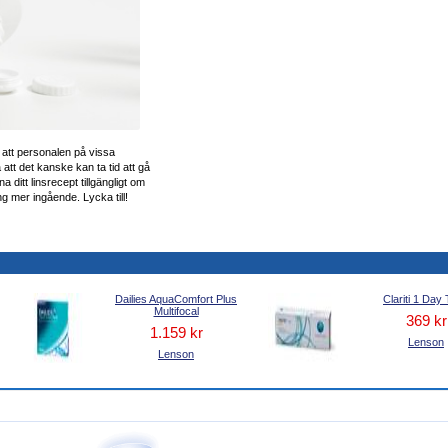
å att personalen på vissa
 att det kanske kan ta tid att gå
 ditt linsrecept tillgängligt om
g mer ingående. Lycka till!
Dailies AquaComfort Plus
Clariti 1 Day 
Multifocal
369 kr
1.159 kr
Lenson
Lenson