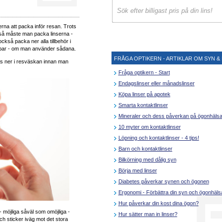
rna att packa inför resan. Trots
st så måste man packa linserna -
ckså packa ner alla tillbehör i
ppar - om man använder sådana.
FRÅGA OPTIKERN - ARTIKLAR OM SYN & 
s ner i resväskan innan man
Fråga optikern - Start
Endagslinser eller månadslinser
Köpa linser på apotek
Smarta kontaktlinser
Mineraler och dess påverkan på ögonhäls
10 myter om kontaktlinser
Löpning och kontaktlinser - 4 tips!
Barn och kontaktlinser
Bilkörning med dålig syn
Börja med linser
Diabetes påverkar synen och ögonen
Ergonomi - Förbättra din syn och ögonhäls
Hur påverkar din kost dina ögon?
- möjliga såväl som omöjliga -
Hur sätter man in linser?
h sticker iväg mot det stora