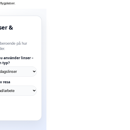
flygplatser.
ser &
 beroende på hur
er.
 använder linser –
n typ?
v resa