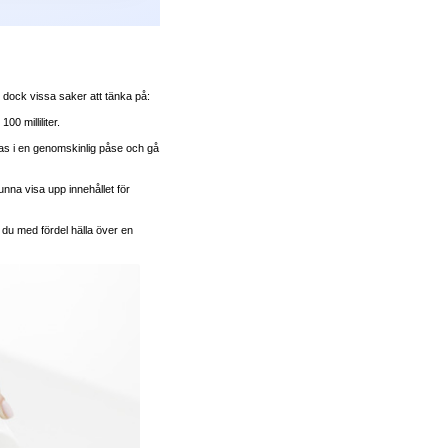
 dock vissa saker att tänka på:
00 milliliter.
eras i en genomskinlig påse och gå
nna visa upp innehållet för
 du med fördel hälla över en