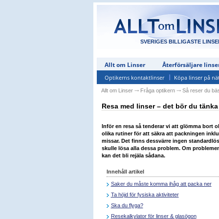
SVERIGES BILLIGASTE LINSE
Allt om Linser
Återförsäljare linse
Optikerns kontaktlinser
Köpa linser på nä
Allt om Linser
⤏
Fråga optikern
⤏
Så reser du bäs
Resa med linser – det bör du tänka
Inför en resa så tenderar vi att glömma bort ol
olika rutiner för att säkra att packningen inkl
missar. Det finns dessvärre ingen standardlö
skulle lösa alla dessa problem. Om problemen 
kan det bli rejäla sådana.
Innehåll artikel
Saker du måste komma ihåg att packa ner
Ta höjd för fysiska aktiviteter
Ska du flyga?
Resekalkylator för linser & glasögon