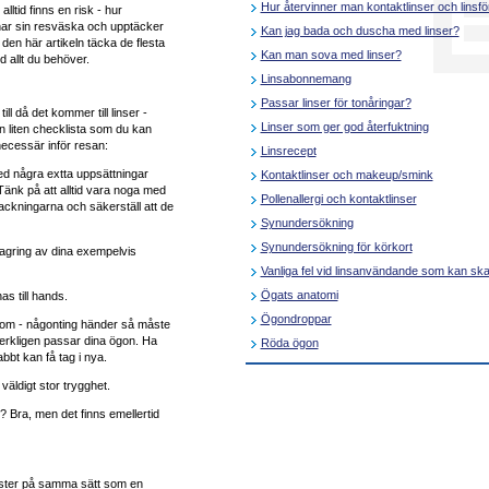
Hur återvinner man kontaktlinser och linsf
lltid finns en risk - hur
nar sin resväska och upptäcker
Kan jag bada och duscha med linser?
den här artikeln täcka de flesta
Kan man sova med linser?
d allt du behöver.
Linsabonnemang
Passar linser för tonåringar?
ill då det kommer till linser -
Linser som ger god återfuktning
 liten checklista som du kan
ecessär inför resan:
Linsrecept
ed några extta uppsättningar
Kontaktlinser och makeup/smink
Tänk på att alltid vara noga med
Pollenallergi och kontaktlinser
packningarna och säkerställ att de
Synundersökning
Synundersökning för körkort
r lagring av dina exempelvis
Vanliga fel vid linsanvändande som kan sk
Ögats anatomi
as till hands.
Ögondroppar
om - någonting händer så måste
verkligen passar dina ögon. Ha
Röda ögon
abbt kan få tag i nya.
äldigt stor trygghet.
ar? Bra, men det finns emellertid
mester på samma sätt som en