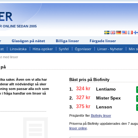
R ONLINE SEDAN 2005
r
Glasögon på nätet
Billiga linser
Färgade linser
tet
Linsvätska
Hitta optiker
Synfel
Ögonlaser
Linser - Nyheter
Min s
t med linser
 på
Bäst pris på Biofinity
ika saker. Även om vi alla har
uderar allt nödvändigt så sker
324 kr
1.
Lentiamo
sning som passar alla och som
i fråga handlar om linser så
327 kr
2.
Mister Spex
375 kr
3.
Lenson
Prisjämför fler
Biofinity linser
Priserna på Biofinity uppdaterades
den 7 augu
linser online
.