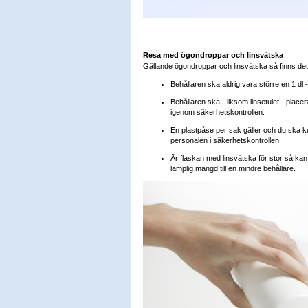
Resa med ögondroppar och linsvätska
Gällande ögondroppar och linsvätska så finns det
Behållaren ska aldrig vara större en 1 dl - 1
Behållaren ska - liksom linsetuiet - plac
igenom säkerhetskontrollen.
En plastpåse per sak gäller och du ska ku
personalen i säkerhetskontrollen.
Är flaskan med linsvätska för stor så kan
lämplig mängd till en mindre behållare.