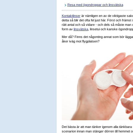
Resa med ögondroppar och linsvätska
Kontaktlinser
är nämligen en av de viktigaste sake
detta så blir det ofta fel just här. Först och främ
rätt antal och så vidare - och dels så måste man o
form av
linsvätska
, linsetui och kanske ögondro
Mer då? Finns det någonting annat som bör lägga
åker iväg mot flygplatsen?
Det bästa är att man tänker igenom alla tänkbara 
scenarion innan man stänger dörren till hemmet oc