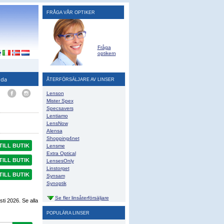
FRÅGA VÅR OPTIKER
Fråga
optikern
ida
ÅTERFÖRSÄLJARE AV LINSER
Lenson
Mister Spex
Specsavers
Lentiamo
LensNow
Alensa
Shopping4net
TILL BUTIK
Lensme
Extra Optical
TILL BUTIK
LensesOnly
Linstorget
TILL BUTIK
Synsam
Synoptik
Se fler linsåterförsäljare
sti 2026
. Se alla
POPULÄRA LINSER