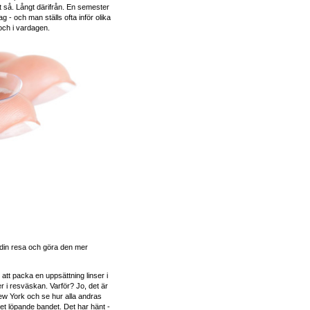
gt så. Långt därifrån. En semester
 - och man ställs ofta inför olika
och i vardagen.
 din resa och göra den mer
l att packa en uppsättning linser i
r i resväskan. Varför? Jo, det är
 New York och se hur alla andras
et löpande bandet. Det har hänt -