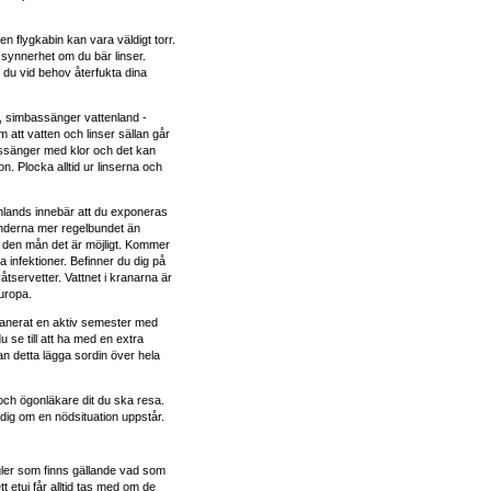
 en flygkabin kan vara väldigt torr.
 synnerhet om du bär linser.
 du vid behov återfukta dina
, simbassänger vattenland -
 att vatten och linser sällan går
bassänger med klor och det kan
on. Plocka alltid ur linserna och
mlands innebär att du exponeras
 händerna mer regelbundet än
den mån det är möjligt. Kommer
a infektioner. Befinner du dig på
tservetter. Vattnet i kranarna är
Europa.
lanerat en aktiv semester med
 se till att ha med en extra
an detta lägga sordin över hela
er och ögonläkare dit du ska resa.
 dig om en nödsituation uppstår.
egler som finns gällande vad som
ett etui får alltid tas med om de