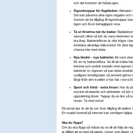
och det kommer att hända igen.
Ögondroppar för flygfärden:
Klimatet i
Det kan påverka dina ögon negativt och i
Genom att ha tillgång till ögondroppar kan
ögon och få en behagligare resa.
Ta ut linserna när du badar:
Badplatser
oavsett vilket så bör du vara medveten om
bra ihop. Bakteriefloran är ofta högre i 
innebära allvarliga hälsorisker för dina ög
chansa inte med detta.
Nya länder - nya bakterier.
Att vara uto
för en ny bakterieflora. Se till att tvätta
hemma och undvik kontakt med ögonen i 
bakterier in i ögonen så kan detta innebär
sydligare breddgrader så använd gärna vå
långt ifrån den kvalitet vi har här i norra 
Sport och fritid - extra linser:
Har du p
mycket idrottande och aktiviteter så bör du
uppsättning linser. Tappar du en lins så k
resan. Ta med extra!
Ett annat tips är att du ser över tillgång till optik
En snabb kontroll på internet kan verkligen hjälpa
Ska du flyga?
Om du ska flyga så måste du se till att följa de r
är tillåtet att ta med på planet. Linser som ligger i 