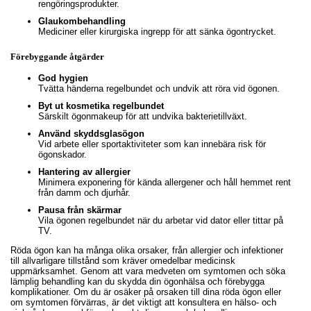
rengöringsprodukter.
Glaukombehandling
Mediciner eller kirurgiska ingrepp för att sänka ögontrycket.
Förebyggande åtgärder
God hygien
Tvätta händerna regelbundet och undvik att röra vid ögonen.
Byt ut kosmetika regelbundet
Särskilt ögonmakeup för att undvika bakterietillväxt.
Använd skyddsglasögon
Vid arbete eller sportaktiviteter som kan innebära risk för
ögonskador.
Hantering av allergier
Minimera exponering för kända allergener och håll hemmet rent
från damm och djurhår.
Pausa från skärmar
Vila ögonen regelbundet när du arbetar vid dator eller tittar på
TV.
Röda ögon kan ha många olika orsaker, från allergier och infektioner
till allvarligare tillstånd som kräver omedelbar medicinsk
uppmärksamhet. Genom att vara medveten om symtomen och söka
lämplig behandling kan du skydda din ögonhälsa och förebygga
komplikationer. Om du är osäker på orsaken till dina röda ögon eller
om symtomen förvärras, är det viktigt att konsultera en hälso- och