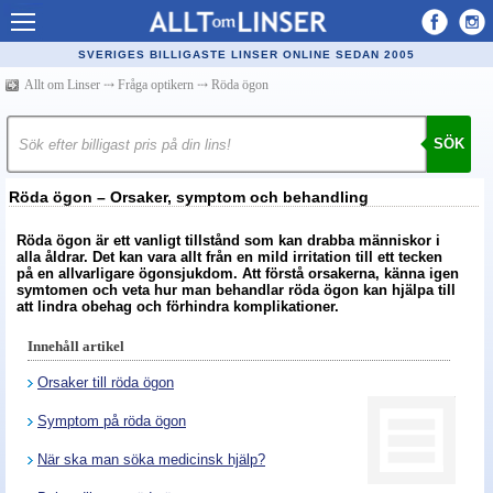
Allt om Linser
SVERIGES BILLIGASTE LINSER ONLINE SEDAN 2005
Billiga kontaktlinser
Allt om Linser
⤏
Fråga optikern
⤏
Röda ögon
Köpa linser på nätet
SÖK
Återförsäljare linser
Röda ögon – Orsaker, symptom och behandling
Populära linser
Röda ögon är ett vanligt tillstånd som kan drabba människor i
Kontaktlinstyper
alla åldrar. Det kan vara allt från en mild irritation till ett tecken
på en allvarligare ögonsjukdom. Att förstå orsakerna, känna igen
Linsvätska
symtomen och veta hur man behandlar röda ögon kan hjälpa till
att lindra obehag och förhindra komplikationer.
Optiker
Innehåll artikel
Synfel
Orsaker till röda ögon
Glasögon
Symptom på röda ögon
Tillverkare - linser
När ska man söka medicinsk hjälp?
Linstillbehör