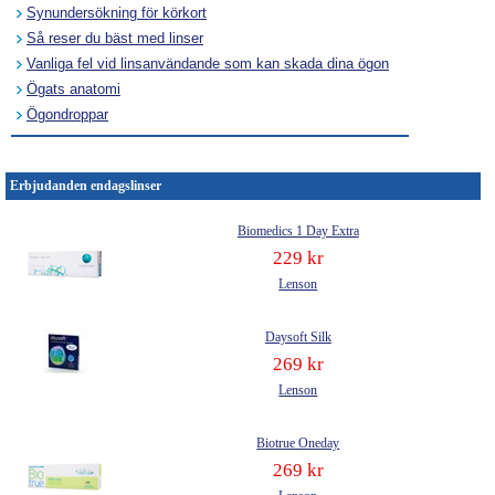
Synundersökning för körkort
Så reser du bäst med linser
Vanliga fel vid linsanvändande som kan skada dina ögon
Ögats anatomi
Ögondroppar
Erbjudanden endagslinser
Biomedics 1 Day Extra
229 kr
Lenson
Daysoft Silk
269 kr
Lenson
Biotrue Oneday
269 kr