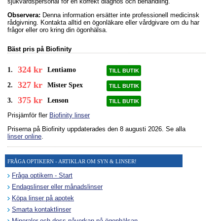
sjukvårdspersonal för en korrekt diagnos och behandling.
Observera:
Denna information ersätter inte professionell medicinsk
rådgivning. Kontakta alltid en ögonläkare eller vårdgivare om du har
frågor eller oro kring din ögonhälsa.
Bäst pris på Biofinity
324 kr
1.
Lentiamo
TILL BUTIK
327 kr
2.
Mister Spex
TILL BUTIK
375 kr
3.
Lenson
TILL BUTIK
Prisjämför fler
Biofinity linser
Priserna på Biofinity uppdaterades
den 8 augusti 2026
. Se alla
linser online
.
FRÅGA OPTIKERN - ARTIKLAR OM SYN & LINSER!
Fråga optikern - Start
Endagslinser eller månadslinser
Köpa linser på apotek
Smarta kontaktlinser
Mineraler och dess påverkan på ögonhälsan