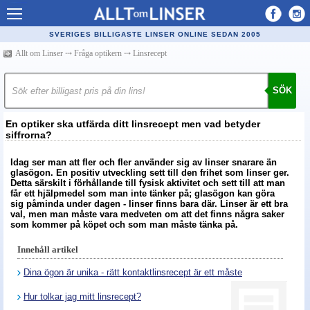
Allt om Linser
SVERIGES BILLIGASTE LINSER ONLINE SEDAN 2005
Billiga kontaktlinser
Allt om Linser
⤏
Fråga optikern
⤏
Linsrecept
Köpa linser på nätet
SÖK
Återförsäljare linser
En optiker ska utfärda ditt linsrecept men vad betyder
Populära linser
siffrorna?
Kontaktlinstyper
Idag ser man att fler och fler använder sig av linser snarare än
glasögon. En positiv utveckling sett till den frihet som linser ger.
Linsvätska
Detta särskilt i förhållande till fysisk aktivitet och sett till att man
får ett hjälpmedel som man inte tänker på; glasögon kan göra
sig påminda under dagen - linser finns bara där. Linser är ett bra
Optiker
val, men man måste vara medveten om att det finns några saker
som kommer på köpet och som man måste tänka på.
Synfel
Innehåll artikel
Glasögon
Dina ögon är unika - rätt kontaktlinsrecept är ett måste
Tillverkare - linser
Hur tolkar jag mitt linsrecept?
Linstillbehör