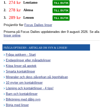
274 kr
1.
Lentiamo
TILL BUTIK
278 kr
2.
Alensa
TILL BUTIK
289 kr
3.
Lenson
TILL BUTIK
Prisjämför fler
Focus Dailies linser
Priserna på Focus Dailies uppdaterades
den 9 augusti 2026
. Se alla
linser online
.
FRÅGA OPTIKERN - ARTIKLAR OM SYN & LINSER!
Fråga optikern - Start
Endagslinser eller månadslinser
Köpa linser på apotek
Smarta kontaktlinser
Mineraler och dess påverkan på ögonhälsan
10 myter om kontaktlinser
Löpning och kontaktlinser - 4 tips!
Barn och kontaktlinser
Bilkörning med dålig syn
Börja med linser