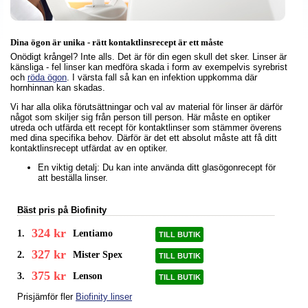
Dina ögon är unika - rätt kontaktlinsrecept är ett måste
Onödigt krångel? Inte alls. Det är för din egen skull det sker. Linser är
känsliga - fel linser kan medföra skada i form av exempelvis syrebrist
och
röda ögon
. I värsta fall så kan en infektion uppkomma där
hornhinnan kan skadas.
Vi har alla olika förutsättningar och val av material för linser är därför
något som skiljer sig från person till person. Här måste en optiker
utreda och utfärda ett recept för kontaktlinser som stämmer överens
med dina specifika behov. Därför är det ett absolut måste att få ditt
kontaktlinsrecept utfärdat av en optiker.
En viktig detalj: Du kan inte använda ditt glasögonrecept för
att beställa linser.
Bäst pris på Biofinity
324 kr
1.
Lentiamo
TILL BUTIK
327 kr
2.
Mister Spex
TILL BUTIK
375 kr
3.
Lenson
TILL BUTIK
Prisjämför fler
Biofinity linser