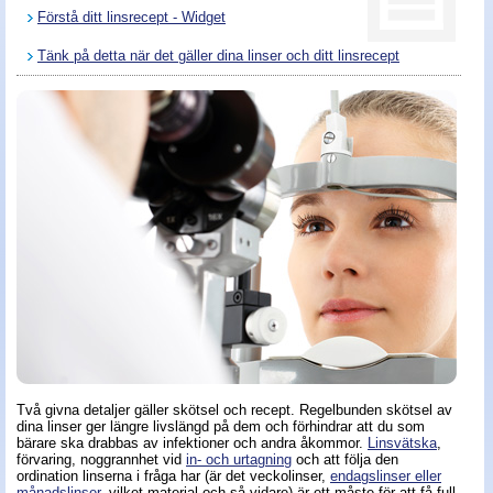
Förstå ditt linsrecept - Widget
Nyheter - linser
Tänk på detta när det gäller dina linser och ditt linsrecept
Två givna detaljer gäller skötsel och recept. Regelbunden skötsel av
dina linser ger längre livslängd på dem och förhindrar att du som
bärare ska drabbas av infektioner och andra åkommor.
Linsvätska
,
förvaring, noggrannhet vid
in- och urtagning
och att följa den
ordination linserna i fråga har (är det veckolinser,
endagslinser eller
månadslinser
, vilket material och så vidare) är ett måste för att få full