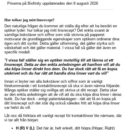
Priserna på Biofinity uppdaterades
den 9 augusti 2026
Hur tolkar jag mitt linsrecept?
Den naturliga frågan du kommer att ställa dig efter att ha besökt en
optiker lyder: hur tolkar jag mitt linsrecept? Det enkla svaret är
samtliga bokstäver och siffror som står skrivna på papperet
motsvarar de grundläggande egenskaper som optikern ordinerar dina
ögon och ditt synfel. Detta gäller utformning, det gäller styrka och
vätskehalt och det gäller material. I vissa fall så gäller det även en
specifik modell.
"I vissa fall ställer sig en optiker motvillig till att lämna ut ett
linsrecept. Detta av den enkla anledningen att han/hon vill att du
ska köpa linser direkt hos dem. Du har dock rätt att få en kopia
utskrivet och du har rätt att handla dina linser vart du vill"
Innan vi bryter ner alla bokstäver och siffror som är vanligt
förekommande i ett kontaktlinsrecept så ska vi även nämna följande:
Många optiker ställer sig ovilliga att skriva ut ditt recept. Detta sker
av den enkla anledningen att de vill att du ska köpa dina linser i deras
butik. Du har dock - enligt patientdatalagen - rätt att få en kopia på
ditt linsrecept och det står dig också således fritt att köpa dina linser
var helst du vill.
Låt oss då förklara ett vanligt recept för kontaktlinser lite närmare, där
vi tar allt från början:
H (R) V (L)
: Det här är, helt enkelt, ditt högra (Höger, Right)