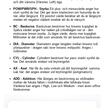
och ditt vänstra (Vänster, Left) öga.
POW/PWR/SPH - Styrka
Ett plus- och minusvärde anger hur
stort synfel du har. Det ger även klartecken om huruvida du är
när- eller långsynt. Ett positivt värde berättar att du är långsynt
medan ett negativt sådant innebär att du är närsynt.
BC - Baskurva
: Baskurvan beskriver hur linsens kupighet är.
Själva värdet anger hur radien på cirkelbågen ser ut - den
motsvarar linsen insida. Ju lägre värde, desto mer kupighet.
Millimeter är det mått som används för att beskriva baskurvan.
DIA - Diameter
: Diametern anger längden mellan linsens två
ytterpunkter - dragen rakt över linsens mittpunkt. Anges i
millimeter.
CYL - Cylinder
: Cylindern beskriver hur pass starkt synfel du
har. Det används endast vid brytningsfel.
AX - Axel
: Här får du veta vinkeln på ditt brytningsfel. samma
sak här: det anges endast vid brytningsfel (astigmatism).
ADD - Addition
: Här återges en beskrivning av skillnaden
mellan de fokala fälten i multifokala eller bifokala linser.
Värdena kan anges i High, Low och Medium - men även siffror
förekommer.