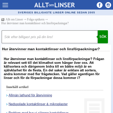
Allt om Linser
SVERIGES BILLIGASTE LINSER ONLINE SEDAN 2005
Billiga kontaktlinser
Allt om Linser
⤏
Fråga optikern
⤏
Hur återvinner man kontaktlinser och linsförpackningar?
Köpa linser på nätet
SÖK
Återförsäljare linser
Populära linser
Hur återvinner man kontaktlinser och linsförpackningar?
Kontaktlinstyper
Hur återvinner man kontaktlinser och linsförpackningar? Frågan
är relevant sett till det klimathot som hänger över oss. Att
Linsvätska
källsortera och därigenom bidra till en bättre miljö är en
självklarhet för de flesta. En del saker är enklare att sortera,
andra kommer med fler frågetecken. Vad gäller egentligen för
Optiker
linser och för de förpackningar dessa kommer i?
Synfel
Innehåll artikel
Glasögon
Allmän lathund för återvinning
Tillverkare - linser
Nedspolade kontaktlinser & mikroplaster
Linstillbehör
Problem med hur vi slänger kontaktlinser