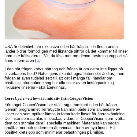
USA är definitivt inte exklusiva i den här frågan - de flesta andra
länder bidrar förmodligen med liknande siffror då det kommer till linser
som inte källsorteras. Vill du läsa mer om denna forskningsrapport så
finns information
här
.
I den här frågan krävs bättring och frågan är om detta inte ligger på
tillverkarens bord? Naturligtvis ska det egna beteendet ändras, men
frågan är även tudelad sett till att det i många fall handlar om
bristfällig information kring hur alla delar av en linsförpackning -
inklusive linserna - ska återvinnas.
TerraCycle - ett lovvärt initiativ från CooperVision
Företaget CooperVision har ställt sig i framkant i den här frågan.
Genom programmet TerraCycle kan man både som användare av
linser och som optiker lämna in förbrukade linser för återanvändning.
De linser som samlas in skickas vidare till CooperVision som tvättar
dem och strimlar dem i speciella maskiner. Materialet kan sedan
smältas ner och sedermera återvinnas i form av nya linser. Ett
positivt kretslopp som minimerar belastningen på miljön.