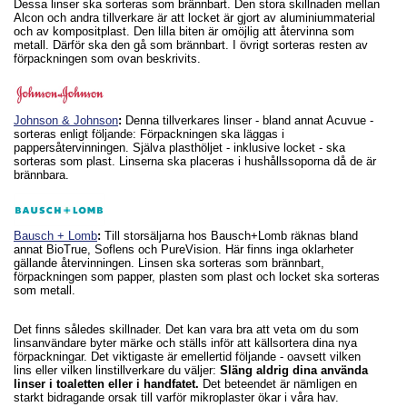
Dessa linser ska sorteras som brännbart. Den stora skillnaden mellan
Alcon och andra tillverkare är att locket är gjort av aluminiummaterial
och av kompositplast. Den lilla biten är omöjlig att återvinna som
metall. Därför ska den gå som brännbart. I övrigt sorteras resten av
förpackningen som ovan beskrivits.
Johnson & Johnson
:
Denna tillverkares linser - bland annat Acuvue -
sorteras enligt följande: Förpackningen ska läggas i
pappersåtervinningen. Själva plasthöljet - inklusive locket - ska
sorteras som plast. Linserna ska placeras i hushållssoporna då de är
brännbara.
Bausch + Lomb
:
Till storsäljarna hos Bausch+Lomb räknas bland
annat BioTrue, Soflens och PureVision. Här finns inga oklarheter
gällande återvinningen. Linsen ska sorteras som brännbart,
förpackningen som papper, plasten som plast och locket ska sorteras
som metall.
Det finns således skillnader. Det kan vara bra att veta om du som
linsanvändare byter märke och ställs inför att källsortera dina nya
förpackningar. Det viktigaste är emellertid följande - oavsett vilken
lins eller vilken linstillverkare du väljer:
Släng aldrig dina använda
linser i toaletten eller i handfatet.
Det beteendet är nämligen en
starkt bidragande orsak till varför mikroplaster ökar i våra hav.