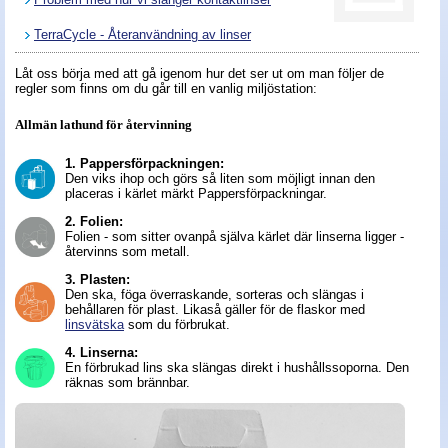
Nyheter - linser
TerraCycle - Återanvändning av linser
Låt oss börja med att gå igenom hur det ser ut om man följer de
regler som finns om du går till en vanlig miljöstation:
Allmän lathund för återvinning
1. Pappersförpackningen:
Den viks ihop och görs så liten som möjligt innan den
placeras i kärlet märkt Pappersförpackningar.
2. Folien:
Folien - som sitter ovanpå själva kärlet där linserna ligger -
återvinns som metall.
3. Plasten:
Den ska, föga överraskande, sorteras och slängas i
behållaren för plast. Likaså gäller för de flaskor med
linsvätska
som du förbrukat.
4. Linserna:
En förbrukad lins ska slängas direkt i hushållssoporna. Den
räknas som brännbar.