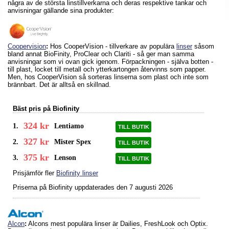
några av de största linstillverkarna och deras respektive tankar och
anvisningar gällande sina produkter:
Coopervision
:
Hos CooperVision - tillverkare av populära
linser
såsom
bland annat BioFinity, ProClear och Clariti - så ger man samma
anvisningar som vi ovan gick igenom. Förpackningen - själva botten -
till plast, locket till metall och ytterkartongen återvinns som papper.
Men, hos CooperVision så sorteras linserna som plast och inte som
brännbart. Det är alltså en skillnad.
Bäst pris på Biofinity
324 kr
1.
Lentiamo
TILL BUTIK
327 kr
2.
Mister Spex
TILL BUTIK
375 kr
3.
Lenson
TILL BUTIK
Prisjämför fler
Biofinity linser
Priserna på Biofinity uppdaterades
den 7 augusti 2026
Alcon
:
Alcons mest populära linser är Dailies, FreshLook och Optix.