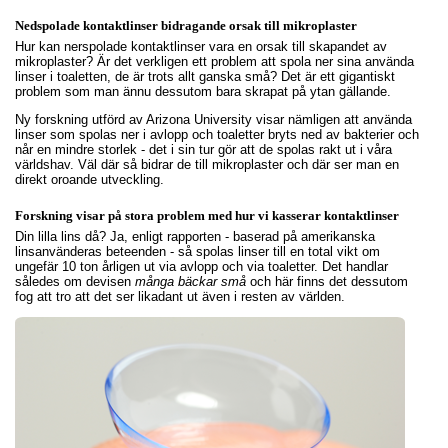
Nedspolade kontaktlinser bidragande orsak till mikroplaster
Hur kan nerspolade kontaktlinser vara en orsak till skapandet av
mikroplaster? Är det verkligen ett problem att spola ner sina använda
linser i toaletten, de är trots allt ganska små? Det är ett gigantiskt
problem som man ännu dessutom bara skrapat på ytan gällande.
Ny forskning utförd av Arizona University visar nämligen att använda
linser som spolas ner i avlopp och toaletter bryts ned av bakterier och
når en mindre storlek - det i sin tur gör att de spolas rakt ut i våra
världshav. Väl där så bidrar de till mikroplaster och där ser man en
direkt oroande utveckling.
Forskning visar på stora problem med hur vi kasserar kontaktlinser
Din lilla lins då? Ja, enligt rapporten - baserad på amerikanska
linsanvänderas beteenden - så spolas linser till en total vikt om
ungefär 10 ton årligen ut via avlopp och via toaletter. Det handlar
således om devisen
många bäckar små
och här finns det dessutom
fog att tro att det ser likadant ut även i resten av världen.