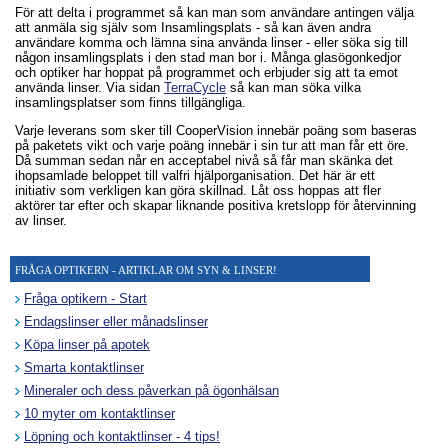
För att delta i programmet så kan man som användare antingen välja
att anmäla sig själv som Insamlingsplats - så kan även andra
användare komma och lämna sina använda linser - eller söka sig till
någon insamlingsplats i den stad man bor i. Många glasögonkedjor
och optiker har hoppat på programmet och erbjuder sig att ta emot
använda linser. Via sidan
TerraCycle
så kan man söka vilka
insamlingsplatser som finns tillgängliga.
Varje leverans som sker till CooperVision innebär poäng som baseras
på paketets vikt och varje poäng innebär i sin tur att man får ett öre.
Då summan sedan når en acceptabel nivå så får man skänka det
ihopsamlade beloppet till valfri hjälporganisation. Det här är ett
initiativ som verkligen kan göra skillnad. Låt oss hoppas att fler
aktörer tar efter och skapar liknande positiva kretslopp för återvinning
av linser.
FRÅGA OPTIKERN - ARTIKLAR OM SYN & LINSER!
Fråga optikern - Start
Endagslinser eller månadslinser
Köpa linser på apotek
Smarta kontaktlinser
Mineraler och dess påverkan på ögonhälsan
10 myter om kontaktlinser
Löpning och kontaktlinser - 4 tips!