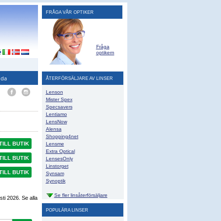
FRÅGA VÅR OPTIKER
Fråga
optikern
ida
ÅTERFÖRSÄLJARE AV LINSER
Lenson
Mister Spex
Specsavers
Lentiamo
LensNow
Alensa
Shopping4net
TILL BUTIK
Lensme
Extra Optical
TILL BUTIK
LensesOnly
Linstorget
TILL BUTIK
Synsam
Synoptik
Se fler linsåterförsäljare
sti 2026
. Se alla
POPULÄRA LINSER