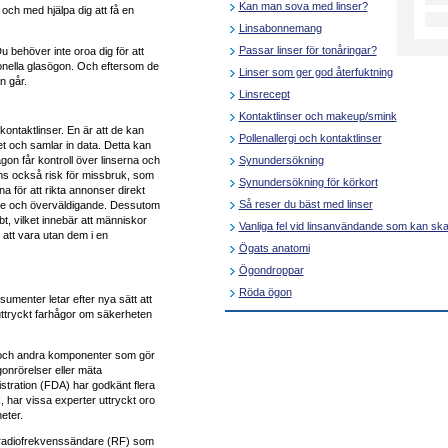
Kan man sova med linser?
och med hjälpa dig att få en
Linsabonnemang
Passar linser för tonåringar?
 behöver inte oroa dig för att
onella glasögon. Och eftersom de
Linser som ger god återfuktning
n går.
Linsrecept
Kontaktlinser och makeup/smink
ontaktlinser. En är att de kan
Pollenallergi och kontaktlinser
et och samlar in data. Detta kan
Synundersökning
 någon får kontroll över linserna och
nns också risk för missbruk, som
Synundersökning för körkort
a för att rikta annonser direkt
Så reser du bäst med linser
de och överväldigande. Dessutom
t, vilket innebär att människor
Vanliga fel vid linsanvändande som kan sk
 att vara utan dem i en
Ögats anatomi
Ögondroppar
Röda ögon
sumenter letar efter nya sätt att
k uttryckt farhågor om säkerheten
 och andra komponenter som gör
gonrörelser eller mäta
stration (FDA) har godkänt flera
, har vissa experter uttryckt oro
eter.
el radiofrekvenssändare (RF) som