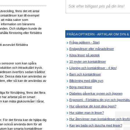
veckling, finns det ett antal
kontaktlinser kan till exempel
 att mäta saker som
e information om bärarens
nden. Och slutligen kunde de
ålla förstoring eller förbättra
FRÅGA OPTIKERN - ARTIKLAR OM SYN & 
Fråga optikern - Start
tt avsevärt förbättra
Endagslinser eller månadslinser
Köpa linser på apotek
10 myter om kontaktlinser
ch sensorer som kan spåra
uktion och intraokulärt tryck.
Löpning och kontaktlinser - 4 tips!
tlinsen överförs sedan trådlöst
Barn och kontaktlinser
dator. Dessa data kan användas av
Bilkörning med dålig syn
blem, eller så kan de användas av
Börja med linser
ga för försäljning, finns det flera
Diabetes påverkar synen och ögonen
e har arbetat på en smart
Ergonomi - Förbättra din syn och ögonhäls
om kan mäta glukosnivåer i tårar,
Hur påverkar din kost dina ögon?
Hur sätter man in linser?
Hur återvinner man kontaktlinser och linsf
. För det första kan de hjälpa dig
 kan också använda dem för att
Kan jag bada och duscha med linser?
sutom kan smarta kontaktlinser