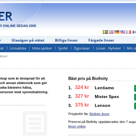
R ONLINE SEDAN 2005
r
Glasögon på nätet
Billiga linser
Färgade linser
tet
Linsvätska
Hitta optiker
Synfel
Ögonlaser
Linser - Nyheter
Min s
inser
Bäst pris på Biofinity
ologi som är designad för att
 och annan elektronik som gör
324 kr
1.
Lentiamo
rvaka bärarens hälsa,
pa personer med synnedsättning.
327 kr
2.
Mister Spex
375 kr
3.
Lenson
Prisjämför fler
Biofinity linser
Priserna på Biofinity uppdaterades
den 7 augu
linser online
.