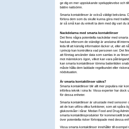
ge dig en mer uppslukande spelupplevelse och till 
bättre nattsömn.
Smarta kontaktlinser är också väldigt bekväma. Du
förlora dem som du skulle kunna göra med traditi
är så små kan du enkelt ta dem med dig vart du ä
Nackdelarna med smarta kontaktlinser
Det finns några potentiella nackdelar med smarta k
hackas eftersom de ständigt är anslutna till intern
leda till att känslig information läcker ut, eller att
i princip kan kontrollera vad personen ser. Det fi
att företag använder data som samlas in av linsern
mot människors ögon, vilket kan vara påträngan
kan smarta kontaktlinser tömma batteritiden snabb
måste hålla dem laddade regelbundet eller riskera
nödsituation.
Är smarta kontaktlinser säkra?
Smarta kontaktlinser blir allt mer populära när kon
införliva teknik i sina liv. Vissa experter har doc
för dessa enheter.
Smarta kontaktlinser är utrustade med sensorer
att de kan utföra olika funktioner, som att spåra ö
glukosnivåer i tårar. Medan Food and Drug Admini
smarta kontaktlinsprodukter för kommersiellt bruk
över potentiella risker förknippade med dessa enh
Vissa smarta kontaktlinser innehåller till exemp