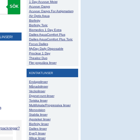
1 Day Acuvue Moist
SÖK
Acuvue Oasys
Acuvue Oasys For Astigmatism
Air Optix Aqua
Biofinity
Biofinity Toric
Biomedics 1 Day Extra
Dailies AquaComfort Plus
LINSER!
Dailies AquaComfort Plus Toric
Focus Dailies
MyDay Daily Disposable
Proclear 1 Day
Thealoz Duo
Fler populära linser
KONTAKTLINSER
Endagslinser
Månadslinser
Veckolinser
Dygnet-runt-linser
Toriska linser
Multifokala/Progressiva linser
a
Monovision
Stabila linser
Apoteket linser
Biofinity linser
örpackningar?
Dailies linser
EyeQ linser
iWear linser