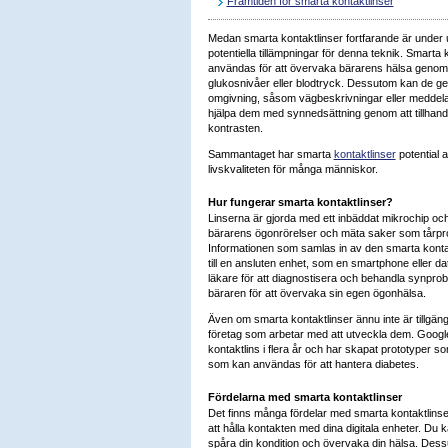
Framtiden för smarta kontaktlinser
Medan smarta kontaktlinser fortfarande är under ut
potentiella tillämpningar för denna teknik. Smarta 
användas för att övervaka bärarens hälsa genom
glukosnivåer eller blodtryck. Dessutom kan de g
omgivning, såsom vägbeskrivningar eller meddela
hjälpa dem med synnedsättning genom att tillhandah
kontrasten.
Sammantaget har smarta
kontaktlinser
potential a
livskvaliteten för många människor.
Hur fungerar smarta kontaktlinser?
Linserna är gjorda med ett inbäddat mikrochip o
bärarens ögonrörelser och mäta saker som tårprod
Informationen som samlas in av den smarta kontak
till en ansluten enhet, som en smartphone eller 
läkare för att diagnostisera och behandla synpro
bäraren för att övervaka sin egen ögonhälsa.
Även om smarta kontaktlinser ännu inte är tillgängli
företag som arbetar med att utveckla dem. Googl
kontaktlins i flera år och har skapat prototyper s
som kan användas för att hantera diabetes.
Fördelarna med smarta kontaktlinser
Det finns många fördelar med smarta kontaktlinser
att hålla kontakten med dina digitala enheter. Du
spåra din kondition och övervaka din hälsa. Des