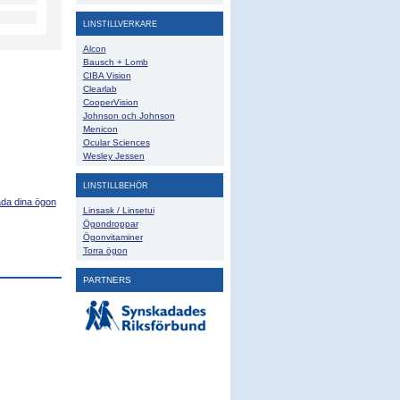
LINSTILLVERKARE
Alcon
Bausch + Lomb
CIBA Vision
Clearlab
CooperVision
Johnson och Johnson
Menicon
Ocular Sciences
Wesley Jessen
LINSTILLBEHÖR
ada dina ögon
Linsask / Linsetui
Ögondroppar
Ögonvitaminer
Torra ögon
PARTNERS