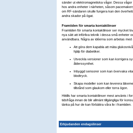
sänder ut elektromagnetiska vågor. Dessa vågor ka
hos andra enheter i närheten, såsom pacemakers
om RF-sändaren skulle fungera kan den överhett
andra skador på ögat.
Framtiden för smarta kontaktlinser
Framtiden för smarta kontaktlinser ser mycket lov
nya sätt att införliva teknik i dessa små enheter
användbara. Några av idéerna som arbetas med 
Att göra dem kapabla att mäta glukosnivåer 
hjälp för diabetiker.
Utveckla versioner som kan korrigera sy
ålderssynthet.
Inbyggd sensorer som kan övervaka vita
blodtryck.
Skapa modeller som kan leverera läkemedel
tillstånd som glaukom eller torra ögon.
Hittills har smarta kontaktlinser mest använts i f
tidsfråga innan de blir allmänt tillgängliga för ko
tänka på hur de kan förbättra våra liv i framtiden.
Erbjudanden endagslinser