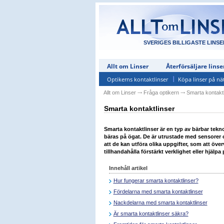
SVERIGES BILLIGASTE LINSE
Allt om Linser
Återförsäljare linse
Optikerns kontaktlinser
Köpa linser på nä
Allt om Linser
⤏
Fråga optikern
⤏
Smarta kontaktl
Smarta kontaktlinser
Smarta kontaktlinser är en typ av bärbar tekn
bäras på ögat. De är utrustade med sensorer
att de kan utföra olika uppgifter, som att öve
tillhandahålla förstärkt verklighet eller hjäl
Innehåll artikel
Hur fungerar smarta kontaktlinser?
Fördelarna med smarta kontaktlinser
Nackdelarna med smarta kontaktlinser
Är smarta kontaktlinser säkra?