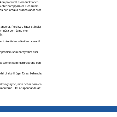
n potentiellt störa funktionen
 eller hörapparater. Dessutom,
as och orsaka brännskador eller
ande ut. Forskare hittar ständigt
 och göra dem ännu mer
är:
i tårvätska, vilket kan vara till
nproblem som närsynthet eller
la tecken som hjärtfrekvens och
 direkt till ögat för att behandla
orskningssyfte, men det är bara en
nsumenterna. Det är spännande att