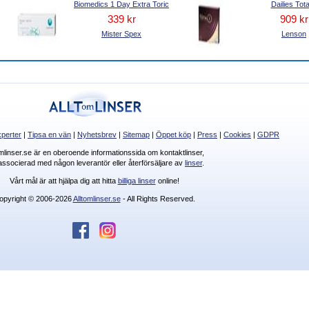
Biomedics 1 Day Extra Toric
Dailies Tota
339 kr
909 kr
Mister Spex
Lenson
perter
|
Tipsa en vän
|
Nyhetsbrev
|
Sitemap
|
Öppet köp
|
Press
|
Cookies
|
GDPR
omlinser.se är en oberoende informationssida om kontaktlinser,
 associerad med någon leverantör eller återförsäljare av
linser
.
Vårt mål är att hjälpa dig att hitta
billiga linser
online!
opyright © 2006-2026
Alltomlinser.se
- All Rights Reserved.