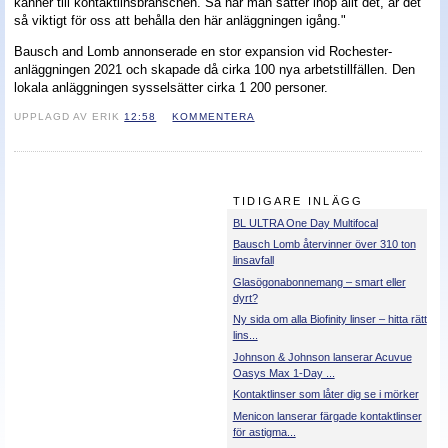
känner till kontaktlinsbranschen. Så när man sätter ihop allt det, är det
så viktigt för oss att behålla den här anläggningen igång."
Bausch and Lomb annonserade en stor expansion vid Rochester-
anläggningen 2021 och skapade då cirka 100 nya arbetstillfällen. Den
lokala anläggningen sysselsätter cirka 1 200 personer.
UPPLAGD AV ERIK
12:58
KOMMENTERA
TIDIGARE INLÄGG
BL ULTRA One Day Multifocal
Bausch Lomb återvinner över 310 ton
linsavfall
Glasögonabonnemang – smart eller
dyrt?
Ny sida om alla Biofinity linser – hitta rätt
lins...
Johnson & Johnson lanserar Acuvue
Oasys Max 1-Day ...
Kontaktlinser som låter dig se i mörker
Menicon lanserar färgade kontaktlinser
för astigma...