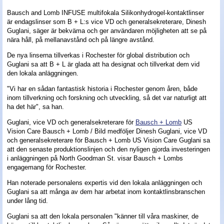
Bausch and Lomb INFUSE multifokala Silikonhydrogel-kontaktlinser
Nyheter - linser
är endagslinser som B + L:s vice VD och generalsekreterare, Dinesh
Guglani, säger är bekväma och ger användaren möjligheten att se på
nära håll, på mellanavstånd och på längre avstånd.
De nya linserna tillverkas i Rochester för global distribution och
Guglani sa att B + L är glada att ha designat och tillverkat dem vid
den lokala anläggningen.
"Vi har en sådan fantastisk historia i Rochester genom åren, både
inom tillverkning och forskning och utveckling, så det var naturligt att
ha det här", sa han.
Guglani, vice VD och generalsekreterare för
Bausch + Lomb
US
Vision Care Bausch + Lomb / Bild medföljer Dinesh Guglani, vice VD
och generalsekreterare för Bausch + Lomb US Vision Care Guglani sa
att den senaste produktionslinjen och den nyligen gjorda investeringen
i anläggningen på North Goodman St. visar Bausch + Lombs
engagemang för Rochester.
Han noterade personalens expertis vid den lokala anläggningen och
Guglani sa att många av dem har arbetat inom kontaktlinsbranschen
under lång tid.
Guglani sa att den lokala personalen "känner till våra maskiner, de