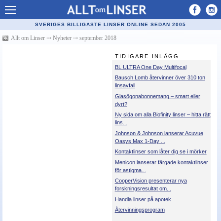
Allt om Linser
SVERIGES BILLIGASTE LINSER ONLINE SEDAN 2005
Billiga kontaktlinser
Allt om Linser
⤏
Nyheter
⤏
september 2018
Köpa linser på nätet
TIDIGARE INLÄGG
BL ULTRA One Day Multifocal
Återförsäljare linser
Bausch Lomb återvinner över 310 ton
linsavfall
Populära linser
Glasögonabonnemang – smart eller
dyrt?
Kontaktlinstyper
Ny sida om alla Biofinity linser – hitta rätt
lins...
Linsvätska
Johnson & Johnson lanserar Acuvue
Oasys Max 1-Day ...
Optiker
Kontaktlinser som låter dig se i mörker
Menicon lanserar färgade kontaktlinser
Synfel
för astigma...
CooperVision presenterar nya
Glasögon
forskningsresultat om...
Handla linser på apotek
Tillverkare - linser
Återvinningsprogram
Linstillbehör