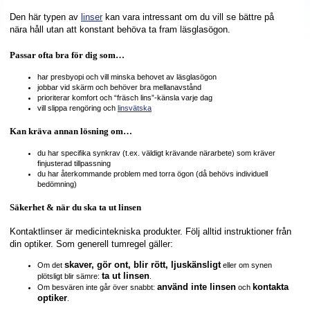
Den här typen av
linser
kan vara intressant om du vill se bättre på
nära håll utan att konstant behöva ta fram läsglasögon.
Passar ofta bra för dig som…
har presbyopi och vill minska behovet av läsglasögon
jobbar vid skärm och behöver bra mellanavstånd
prioriterar komfort och “fräsch lins”-känsla varje dag
vill slippa rengöring och
linsvätska
Kan kräva annan lösning om…
du har specifika synkrav (t.ex. väldigt krävande närarbete) som kräver
finjusterad tillpassning
du har återkommande problem med torra ögon (då behövs individuell
bedömning)
Säkerhet & när du ska ta ut linsen
Kontaktlinser är medicintekniska produkter. Följ alltid instruktioner från
din optiker. Som generell tumregel gäller:
skaver, gör ont, blir rött, ljuskänsligt
Om det
eller om synen
ta ut linsen
plötsligt blir sämre:
.
använd inte linsen
kontakta
Om besvären inte går över snabbt:
och
optiker
.