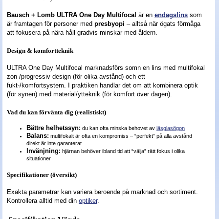
Bausch + Lomb ULTRA One Day Multifocal
är en
endagslins
som
Nyheter - linser
är framtagen för personer med
presbyopi
– alltså när ögats förmåga
att fokusera på nära håll gradvis minskar med åldern.
Design & komfortteknik
ULTRA One Day Multifocal marknadsförs somn en lins med multifokal
zon-/progressiv design (för olika avstånd) och ett
fukt-/komfortsystem. I praktiken handlar det om att kombinera optik
(för synen) med material/ytteknik (för komfort över dagen).
Vad du kan förvänta dig (realistiskt)
Bättre helhetssyn:
du kan ofta minska behovet av
läsglasögon
Balans:
multifokalt är ofta en kompromiss – “perfekt” på alla avstånd
direkt är inte garanterat
Invänjning:
hjärnan behöver ibland tid att “välja” rätt fokus i olika
situationer
Specifikationer (översikt)
Exakta parametrar kan variera beroende på marknad och sortiment.
Kontrollera alltid med din
optiker
.