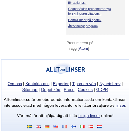
för astigma...
CooperVision presenterar nya
forskningsresultat om...
Handla linser på apotek
Återvinningsprogram
Prenumerera på
Inlägg [
Atom
]
Om oss
|
Kontakta oss
|
Experter
|
Tipsa en vän
|
Nyhetsbrev
|
Sitemap
|
Öppet köp
|
Press
|
Cookies
|
GDPR
Alltomlinser.se är en oberoende informationssida om kontaktlinser,
inte associerad med någon leverantör eller återförsäljare av
linser
.
Vårt mål är att hjälpa dig att hitta
billiga linser
online!