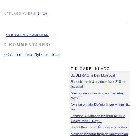
UPPLAGD AV ERIK
14:10
SKICKA EN KOMMENTAR
0 KOMMENTARER:
<< Allt om linser Nyheter - Start
TIDIGARE INLÄGG
BL ULTRA One Day Multifocal
Bausch Lomb återvinner över 310 ton
linsavfall
Glasögonabonnemang – smart eller
dyrt?
Ny sida om alla Biofinity linser – hitta rätt
lins...
Johnson & Johnson lanserar Acuvue
Oasys Max 1-Day ...
Kontaktlinser som låter dig se i mörker
Menicon lanserar färgade kontaktlinser