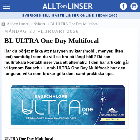
Allt om Linser
SVERIGES BILLIGASTE LINSER ONLINE SEDAN 2005
Billiga kontaktlinser
Allt om Linser
⤏
Nyheter
⤏
BL ULTRA One Day Multifocal
MÅNDAG 23 FEBRUARI 2026
Köpa linser på nätet
BL ULTRA One Day Multifocal
Återförsäljare linser
Har du börjat märka att närsynen sviktar (mobil, menyer, liten
text) samtidigt som du vill se bra på långt håll? Då kan
Populära linser
multifokala kontaktlinser vara ett alternativ. I den här artikeln går
vi igenom
Bausch + Lomb ULTRA One Day Multifocal
: hur den
Kontaktlinstyper
fungerar, vilka som brukar gilla den, samt praktiska tips.
Linsvätska
Optiker
Synfel
Glasögon
Tillverkare - linser
ULTRA One Day Multifocal
Linstillbehör