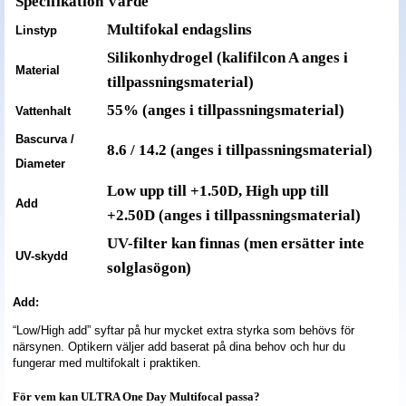
Specifikation
Värde
Multifokal endagslins
Linstyp
Silikonhydrogel (kalifilcon A anges i
Material
tillpassningsmaterial)
55% (anges i tillpassningsmaterial)
Vattenhalt
Bascurva /
8.6 / 14.2 (anges i tillpassningsmaterial)
Diameter
Low upp till +1.50D, High upp till
Add
+2.50D (anges i tillpassningsmaterial)
UV-filter kan finnas (men ersätter inte
UV-skydd
solglasögon)
Add:
“Low/High add” syftar på hur mycket extra styrka som behövs för
närsynen. Optikern väljer add baserat på dina behov och hur du
fungerar med multifokalt i praktiken.
För vem kan ULTRA One Day Multifocal passa?