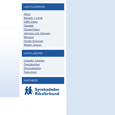
LINSTILLVERKARE
Alcon
Bausch + Lomb
CIBA Vision
Clearlab
CooperVision
Johnson och Johnson
Menicon
Ocular Sciences
Wesley Jessen
LINSTILLBEHÖR
Linsask / Linsetui
Ögondroppar
Ögonvitaminer
Torra ögon
PARTNERS