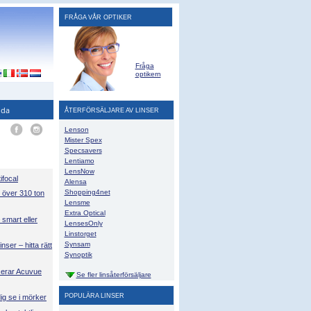
FRÅGA VÅR OPTIKER
Fråga
optikern
ida
ÅTERFÖRSÄLJARE AV LINSER
Lenson
Mister Spex
Specsavers
Lentiamo
LensNow
focal
Alensa
Shopping4net
 över 310 ton
Lensme
Extra Optical
mart eller
LensesOnly
Linstorget
Synsam
inser – hitta rätt
Synoptik
serar Acuvue
Se fler linsåterförsäljare
POPULÄRA LINSER
dig se i mörker