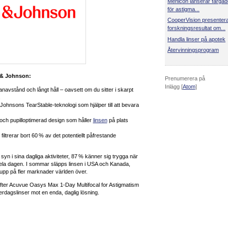
Menicon lanserar färgad
för astigma...
CooperVision presenter
forskningsresultat om...
Handla linser på apotek
Återvinningsprogram
 & Johnson:
Prenumerera på
Inlägg [
Atom
]
lanavstånd och långt håll – oavsett om du sitter i skarpt
.
ohnsons TearStable-teknologi som hjälper till att bevara
och pupilloptimerad design som håller
linsen
på plats
iltrerar bort 60 % av det potentiellt påfrestande
syn i sina dagliga aktiviteter, 87 % känner sig trygga när
hela dagen. I sommar släpps linsen i USA och Kanada,
pp på fler marknader världen över.
efter Acuvue Oasys Max 1-Day Multifocal for Astigmatism
erdagslinser mot en enda, daglig lösning.