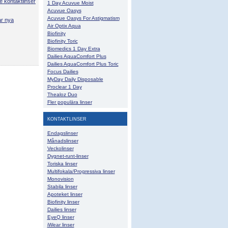
e kontaktlinser
1 Day Acuvue Moist
Acuvue Oasys
Acuvue Oasys For Astigmatism
ar nya
Air Optix Aqua
Biofinity
Biofinity Toric
Biomedics 1 Day Extra
Dailies AquaComfort Plus
Dailies AquaComfort Plus Toric
Focus Dailies
MyDay Daily Disposable
Proclear 1 Day
Thealoz Duo
Fler populära linser
KONTAKTLINSER
Endagslinser
Månadslinser
Veckolinser
Dygnet-runt-linser
Toriska linser
Multifokala/Progressiva linser
Monovision
Stabila linser
Apoteket linser
Biofinity linser
Dailies linser
EyeQ linser
iWear linser