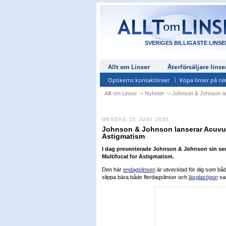
SVERIGES BILLIGASTE LINSE
Allt om Linser
Återförsäljare linse
Optikerns kontaktlinser
Köpa linser på nä
Allt om Linser
⤏
Nyheter
⤏
Johnson & Johnson la
ONSDAG 25 JUNI 2025
Johnson & Johnson lanserar Acuvue
Astigmatism
I dag presenterade Johnson & Johnson sin se
Multifocal for Astigmatism.
Den här
endagslinsen
är utvecklad för dig som bå
slippa bära både flerdagslinser och
läsglasögon
sam