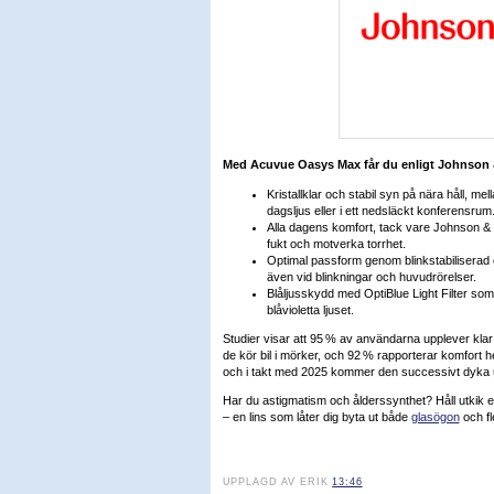
Med Acuvue Oasys Max får du enligt Johnson
Kristallklar och stabil syn på nära håll, mel
dagsljus eller i ett nedsläckt konferensrum
Alla dagens komfort, tack vare Johnson & J
fukt och motverka torrhet.
Optimal passform genom blinkstabiliserad 
även vid blinkningar och huvudrörelser.
Blåljusskydd med OptiBlue Light Filter som f
blåvioletta ljuset.
Studier visar att 95 % av användarna upplever klar 
de kör bil i mörker, och 92 % rapporterar komfort 
och i takt med 2025 kommer den successivt dyka u
Har du astigmatism och ålderssynthet? Håll utkik 
– en lins som låter dig byta ut både
glasögon
och fl
UPPLAGD AV ERIK
13:46