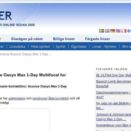
R ONLINE SEDAN 2005
r
Glasögon på nätet
Billiga linser
Färgade linser
tet
Linsvätska
Hitta optiker
Synfel
Ögonlaser
Linser - Nyheter
Min s
nserar Acuvue Oasys Max 1-Day ...
TIDIGARE INLÄGG
 Oasys Max 1-Day Multifocal for
BL ULTRA One Day Multi
Bausch Lomb återvinner
linsavfall
naste kontaktlins: Acuvue Oasys Max 1-Day
Glasögonabonnemang – s
dyrt?
de har
astigmatism
och
presbyopi (ålderssynthet)
och vill
tidigt.
Ny sida om alla Biofinity l
lins...
Johnson & Johnson lan
Oasys Max 1-Day ...
Kontaktlinser som låter 