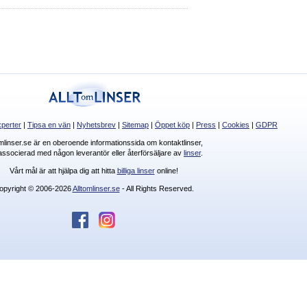
perter
|
Tipsa en vän
|
Nyhetsbrev
|
Sitemap
|
Öppet köp
|
Press
|
Cookies
|
GDPR
omlinser.se är en oberoende informationssida om kontaktlinser,
 associerad med någon leverantör eller återförsäljare av
linser
.
Vårt mål är att hjälpa dig att hitta
billiga linser
online!
opyright © 2006-2026
Alltomlinser.se
- All Rights Reserved.