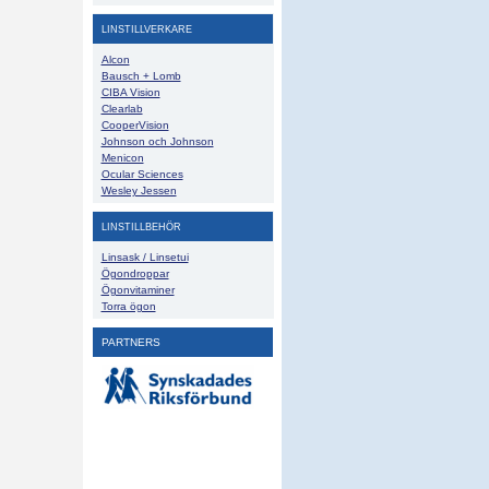
LINSTILLVERKARE
Alcon
Bausch + Lomb
CIBA Vision
Clearlab
CooperVision
Johnson och Johnson
Menicon
Ocular Sciences
Wesley Jessen
LINSTILLBEHÖR
Linsask / Linsetui
Ögondroppar
Ögonvitaminer
Torra ögon
PARTNERS