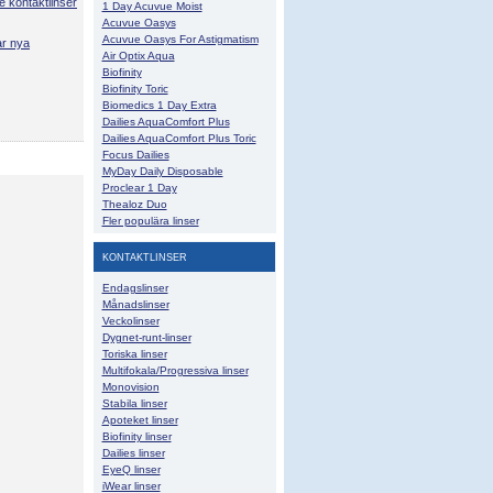
e kontaktlinser
1 Day Acuvue Moist
Acuvue Oasys
Acuvue Oasys For Astigmatism
ar nya
Air Optix Aqua
Biofinity
Biofinity Toric
Biomedics 1 Day Extra
Dailies AquaComfort Plus
Dailies AquaComfort Plus Toric
Focus Dailies
MyDay Daily Disposable
Proclear 1 Day
Thealoz Duo
Fler populära linser
KONTAKTLINSER
Endagslinser
Månadslinser
Veckolinser
Dygnet-runt-linser
Toriska linser
Multifokala/Progressiva linser
Monovision
Stabila linser
Apoteket linser
Biofinity linser
Dailies linser
EyeQ linser
iWear linser