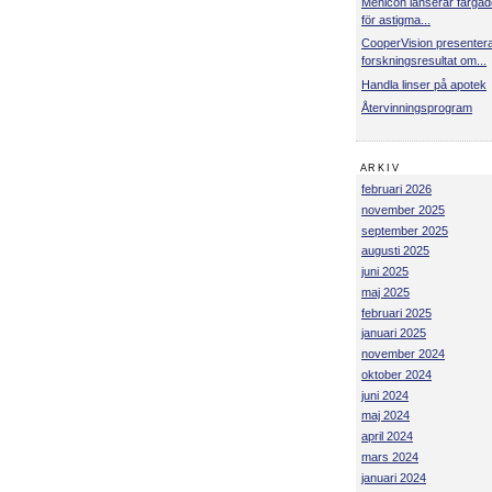
Menicon lanserar färgad
för astigma...
CooperVision presenter
forskningsresultat om...
Handla linser på apotek
Återvinningsprogram
ARKIV
februari 2026
november 2025
september 2025
augusti 2025
juni 2025
maj 2025
februari 2025
januari 2025
november 2024
oktober 2024
juni 2024
maj 2024
april 2024
mars 2024
januari 2024