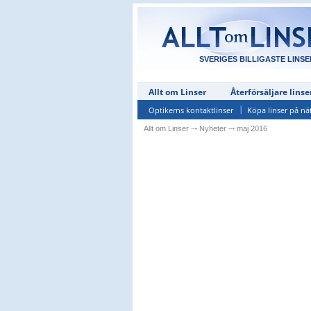
SVERIGES BILLIGASTE LINSE
Allt om Linser
Återförsäljare linse
Optikerns kontaktlinser
Köpa linser på nä
Allt om Linser
⤏
Nyheter
⤏
maj 2016