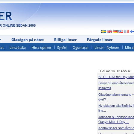
R ONLINE SEDAN 2005
r
Glasögon på nätet
Billiga linser
Färgade linser
tet
Linsvätska
Hitta optiker
Synfel
Ögonlaser
Linser - Nyheter
Min s
TIDIGARE INLÄGG
BL ULTRA One Day Multi
Bausch Lomb återvinner
linsavfall
Glasögonabonnemang – s
dyrt?
Ny sida om alla Biofinity l
lins...
Johnson & Johnson lan
Oasys Max 1-Day ...
Kontaktlinser som låter 