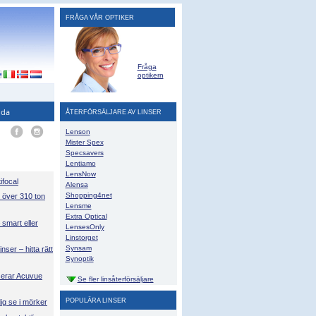
FRÅGA VÅR OPTIKER
Fråga
optikern
ida
ÅTERFÖRSÄLJARE AV LINSER
Lenson
Mister Spex
Specsavers
Lentiamo
LensNow
focal
Alensa
Shopping4net
 över 310 ton
Lensme
Extra Optical
mart eller
LensesOnly
Linstorget
Synsam
inser – hitta rätt
Synoptik
serar Acuvue
Se fler linsåterförsäljare
POPULÄRA LINSER
dig se i mörker