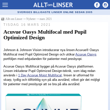
Allt om Linser
SVERIGES BILLIGASTE LINSER ONLINE SEDAN 2005
Billiga kontaktlinser
Allt om Linser
⤏
Nyheter
⤏
mars 2021
TISDAG 16 MARS 2021
Köpa linser på nätet
Acuvue Oasys Multifocal med Pupil
Optimized Design
Återförsäljare linser
Populära linser
Johnson & Johnson Vision introducerar nya linsen Acuvue® Oasys
Multifocal med Pupil Optimized Design och utökar
Acuvue Oasys
Kontaktlinstyper
portföljen med erbjudanden för patienter med presbyopi.
Linsvätska
Acuvue Oasys Multifocal bygger på Acuvue Oasys plattformen.
Linsen inkluderar Pupil Optimized Design-teknik, som idag redan
Optiker
används i
1 Day Acuvue Moist Multifocal
, linsen är utformad för
skarp, tydlig och tillförlitlig syn på alla avstånd, vilket gör det möjligt
Synfel
för patienter med presbyopi att se bra på alla avstånd.
Glasögon
Tillverkare - linser
Linstillbehör