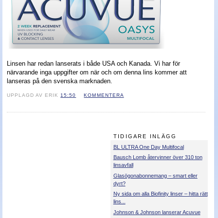
Nyheter - linser
Linsen har redan lanserats i både USA och Kanada. Vi har för
närvarande inga uppgifter om när och om denna lins kommer att
lanseras på den svenska marknaden.
UPPLAGD AV ERIK
15:50
KOMMENTERA
TIDIGARE INLÄGG
BL ULTRA One Day Multifocal
Bausch Lomb återvinner över 310 ton
linsavfall
Glasögonabonnemang – smart eller
dyrt?
Ny sida om alla Biofinity linser – hitta rätt
lins...
Johnson & Johnson lanserar Acuvue