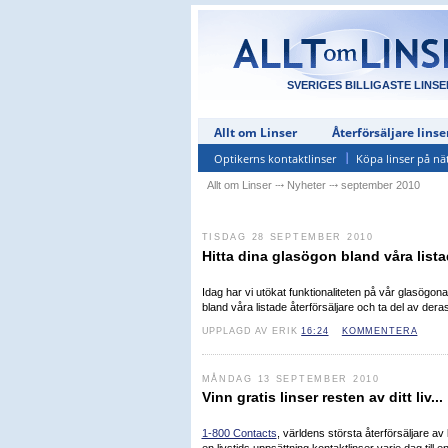
SVERIGES BILLIGASTE LINSE
Allt om Linser
Återförsäljare linse
Optikerns kontaktlinser
Köpa linser på nä
Allt om Linser
⤏
Nyheter
⤏
september 2010
TISDAG 28 SEPTEMBER 2010
Hitta dina glasögon bland våra lista
Idag har vi utökat funktionaliteten på vår glasögon
bland våra listade återförsäljare och ta del av dera
UPPLAGD AV ERIK
16:24
KOMMENTERA
MÅNDAG 13 SEPTEMBER 2010
Vinn gratis linser resten av ditt liv...
1-800 Contacts
, världens största återförsäljare a