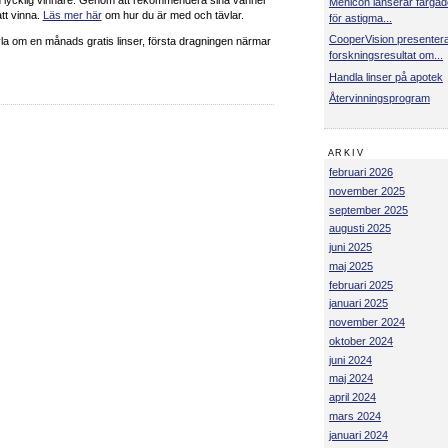
l en lycklig vinnare. Genom att rekommendera sina vänner
Menicon lanserar färgad
tt vinna.
Läs mer här
om hur du är med och tävlar.
för astigma...
CooperVision presenter
la om en månads gratis linser, första dragningen närmar
forskningsresultat om...
Handla linser på apotek
Återvinningsprogram
ARKIV
februari 2026
november 2025
september 2025
augusti 2025
juni 2025
maj 2025
februari 2025
januari 2025
november 2024
oktober 2024
juni 2024
maj 2024
april 2024
mars 2024
januari 2024