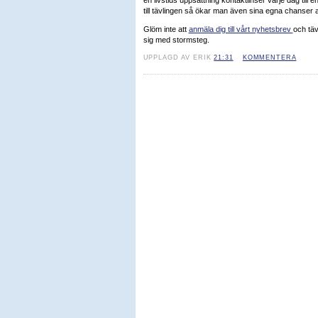
en livstids uppsättning kontaktlinser varje dag til
till tävlingen så ökar man även sina egna chanser a
Glöm inte att
anmäla dig till vårt nyhetsbrev
och täv
sig med stormsteg.
UPPLAGD AV ERIK
21:31
KOMMENTERA