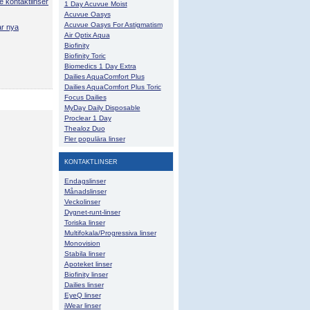
e kontaktlinser
1 Day Acuvue Moist
Acuvue Oasys
Acuvue Oasys For Astigmatism
ar nya
Air Optix Aqua
Biofinity
Biofinity Toric
Biomedics 1 Day Extra
Dailies AquaComfort Plus
Dailies AquaComfort Plus Toric
Focus Dailies
MyDay Daily Disposable
Proclear 1 Day
Thealoz Duo
Fler populära linser
KONTAKTLINSER
Endagslinser
Månadslinser
Veckolinser
Dygnet-runt-linser
Toriska linser
Multifokala/Progressiva linser
Monovision
Stabila linser
Apoteket linser
Biofinity linser
Dailies linser
EyeQ linser
iWear linser