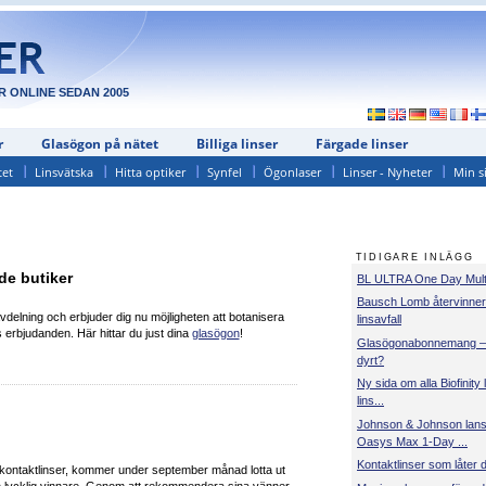
R ONLINE SEDAN 2005
r
Glasögon på nätet
Billiga linser
Färgade linser
tet
Linsvätska
Hitta optiker
Synfel
Ögonlaser
Linser - Nyheter
Min s
TIDIGARE INLÄGG
de butiker
BL ULTRA One Day Multi
Bausch Lomb återvinner
avdelning och erbjuder dig nu möjligheten att botanisera
linsavfall
s erbjudanden. Här hittar du just dina
glasögon
!
Glasögonabonnemang – s
dyrt?
Ny sida om alla Biofinity l
lins...
Johnson & Johnson lan
Oasys Max 1-Day ...
Kontaktlinser som låter 
v kontaktlinser, kommer under september månad lotta ut