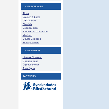
LINSTILLVERKARE
Alcon
Bausch + Lomb
CIBA Vision
Clearlab
CooperVision
Johnson och Johnson
Menicon
Ocular Sciences
Wesley Jessen
LINSTILLBEHÖR
Linsask / Linsetui
Ögondroppar
Ögonvitaminer
Torra ögon
PARTNERS