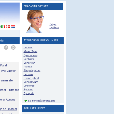
FRÅGA VÅR OPTIKER
Fråga
optikern
ida
ÅTERFÖRSÄLJARE AV LINSER
Lenson
Mister Spex
Specsavers
Lentiamo
LensNow
focal
Alensa
Shopping4net
 över 310 ton
Lensme
Extra Optical
mart eller
LensesOnly
Linstorget
Synsam
inser – hitta rätt
Synoptik
serar Acuvue
Se fler linsåterförsäljare
POPULÄRA LINSER
dig se i mörker