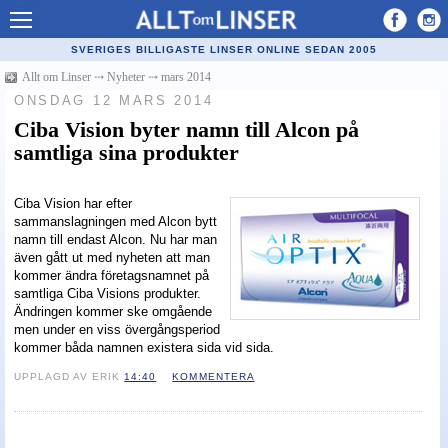
Allt om Linser
SVERIGES BILLIGASTE LINSER ONLINE SEDAN 2005
Billiga kontaktlinser
Allt om Linser
⤏
Nyheter
⤏
mars 2014
ONSDAG 12 MARS 2014
Köpa linser på nätet
Ciba Vision byter namn till Alcon på
samtliga sina produkter
Återförsäljare linser
Populära linser
Ciba Vision har efter
sammanslagningen med Alcon bytt
Kontaktlinstyper
namn till endast Alcon. Nu har man
även gått ut med nyheten att man
Linsvätska
kommer ändra företagsnamnet på
samtliga Ciba Visions produkter.
Optiker
Ändringen kommer ske omgående
men under en viss övergångsperiod
Synfel
kommer båda namnen existera sida vid sida.
Glasögon
UPPLAGD AV ERIK
14:40
KOMMENTERA
Tillverkare - linser
Linstillbehör