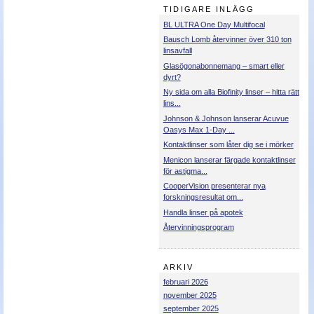
TIDIGARE INLÄGG
Nyheter - linser
BL ULTRA One Day Multifocal
Bausch Lomb återvinner över 310 ton
linsavfall
Glasögonabonnemang – smart eller
dyrt?
Ny sida om alla Biofinity linser – hitta rätt
lins...
Johnson & Johnson lanserar Acuvue
Oasys Max 1-Day ...
Kontaktlinser som låter dig se i mörker
Menicon lanserar färgade kontaktlinser
för astigma...
CooperVision presenterar nya
forskningsresultat om...
Handla linser på apotek
Återvinningsprogram
ARKIV
februari 2026
november 2025
september 2025