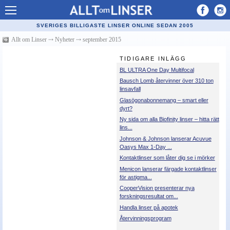
Allt om Linser
SVERIGES BILLIGASTE LINSER ONLINE SEDAN 2005
Billiga kontaktlinser
Allt om Linser
⤏
Nyheter
⤏
september 2015
Köpa linser på nätet
TIDIGARE INLÄGG
BL ULTRA One Day Multifocal
Återförsäljare linser
Bausch Lomb återvinner över 310 ton
linsavfall
Populära linser
Glasögonabonnemang – smart eller
dyrt?
Kontaktlinstyper
Ny sida om alla Biofinity linser – hitta rätt
lins...
Linsvätska
Johnson & Johnson lanserar Acuvue
Oasys Max 1-Day ...
Optiker
Kontaktlinser som låter dig se i mörker
Menicon lanserar färgade kontaktlinser
Synfel
för astigma...
CooperVision presenterar nya
Glasögon
forskningsresultat om...
Handla linser på apotek
Tillverkare - linser
Återvinningsprogram
Linstillbehör