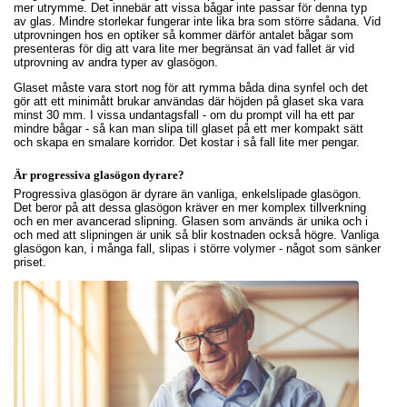
mer utrymme. Det innebär att vissa bågar inte passar för denna typ
av glas. Mindre storlekar fungerar inte lika bra som större sådana. Vid
utprovningen hos en optiker så kommer därför antalet bågar som
presenteras för dig att vara lite mer begränsat än vad fallet är vid
utprovning av andra typer av glasögon.
Glaset måste vara stort nog för att rymma båda dina synfel och det
gör att ett minimått brukar användas där höjden på glaset ska vara
minst 30 mm. I vissa undantagsfall - om du prompt vill ha ett par
mindre bågar - så kan man slipa till glaset på ett mer kompakt sätt
och skapa en smalare korridor. Det kostar i så fall lite mer pengar.
Är progressiva glasögon dyrare?
Progressiva glasögon är dyrare än vanliga, enkelslipade glasögon.
Det beror på att dessa glasögon kräver en mer komplex tillverkning
och en mer avancerad slipning. Glasen som används är unika och i
och med att slipningen är unik så blir kostnaden också högre. Vanliga
glasögon kan, i många fall, slipas i större volymer - något som sänker
priset.