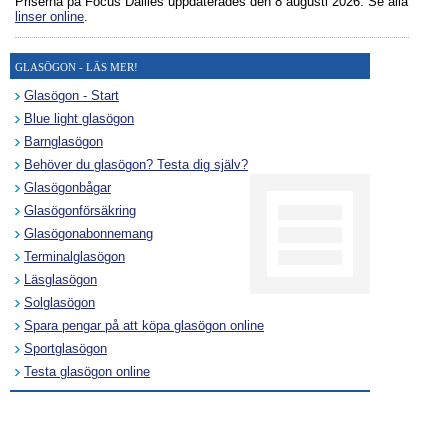
Priserna på Focus Dailies uppdaterades
den 8 augusti 2026
. Se alla
linser online
.
GLASÖGON - LÄS MER!
Glasögon - Start
Blue light glasögon
Barnglasögon
Behöver du glasögon? Testa dig själv?
Glasögonbågar
Glasögonförsäkring
Glasögonabonnemang
Terminalglasögon
Läsglasögon
Solglasögon
Spara pengar på att köpa glasögon online
Sportglasögon
Testa glasögon online