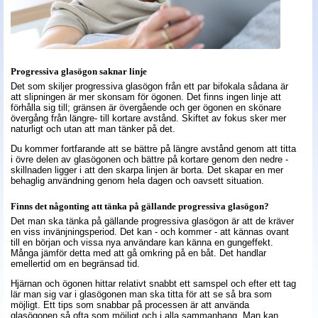
Progressiva glasögon saknar linje
Det som skiljer progressiva glasögon från ett par bifokala sådana är
att slipningen är mer skonsam för ögonen. Det finns ingen linje att
förhålla sig till; gränsen är övergående och ger ögonen en skönare
övergång från längre- till kortare avstånd. Skiftet av fokus sker mer
naturligt och utan att man tänker på det.
Du kommer fortfarande att se bättre på längre avstånd genom att titta
i övre delen av glasögonen och bättre på kortare genom den nedre -
skillnaden ligger i att den skarpa linjen är borta. Det skapar en mer
behaglig användning genom hela dagen och oavsett situation.
Finns det någonting att tänka på gällande progressiva glasögon?
Det man ska tänka på gällande progressiva glasögon är att de kräver
en viss invänjningsperiod. Det kan - och kommer - att kännas ovant
till en början och vissa nya användare kan känna en gungeffekt.
Många jämför detta med att gå omkring på en båt. Det handlar
emellertid om en begränsad tid.
Hjärnan och ögonen hittar relativt snabbt ett samspel och efter ett tag
lär man sig var i glasögonen man ska titta för att se så bra som
möjligt. Ett tips som snabbar på processen är att använda
glasögonen så ofta som möjligt och i alla sammanhang. Man kan