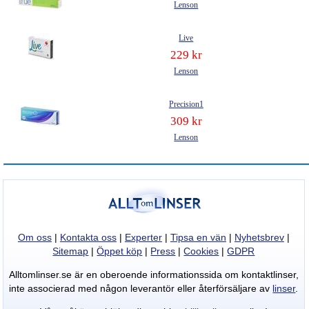
Lenson
Live
229 kr
Lenson
Precision1
309 kr
Lenson
Om oss
|
Kontakta oss
|
Experter
|
Tipsa en vän
|
Nyhetsbrev
|
Sitemap
|
Öppet köp
|
Press
|
Cookies
|
GDPR
Alltomlinser.se är en oberoende informationssida om kontaktlinser,
inte associerad med någon leverantör eller återförsäljare av
linser
.