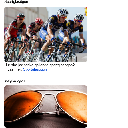
Sportglasögon
Hur ska jag tänka gällande sportglasögon?
» Läs mer:
Sportglasögon
Solglasögon