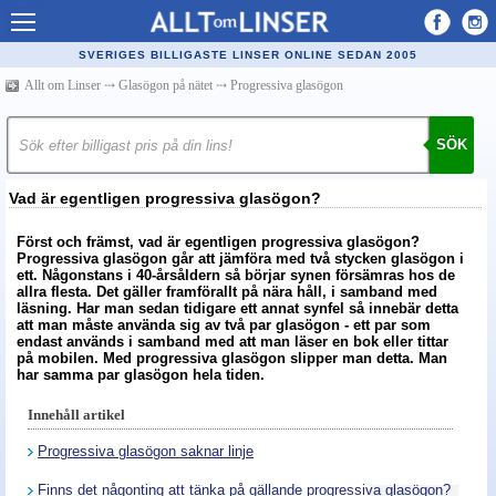
Allt om Linser
SVERIGES BILLIGASTE LINSER ONLINE SEDAN 2005
Billiga kontaktlinser
Allt om Linser
⤏
Glasögon på nätet
⤏
Progressiva glasögon
Köpa linser på nätet
SÖK
Återförsäljare linser
Vad är egentligen progressiva glasögon?
Populära linser
Först och främst, vad är egentligen progressiva glasögon?
Kontaktlinstyper
Progressiva glasögon går att jämföra med två stycken glasögon i
ett. Någonstans i 40-årsåldern så börjar synen försämras hos de
Linsvätska
allra flesta. Det gäller framförallt på nära håll, i samband med
läsning. Har man sedan tidigare ett annat synfel så innebär detta
att man måste använda sig av två par glasögon - ett par som
Optiker
endast används i samband med att man läser en bok eller tittar
på mobilen. Med progressiva glasögon slipper man detta. Man
Synfel
har samma par glasögon hela tiden.
Glasögon
Innehåll artikel
Tillverkare - linser
Progressiva glasögon saknar linje
Finns det någonting att tänka på gällande progressiva glasögon?
Linstillbehör