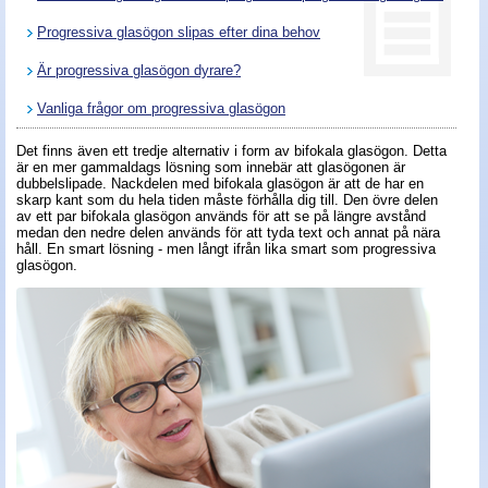
Progressiva glasögon slipas efter dina behov
Nyheter - linser
Är progressiva glasögon dyrare?
Vanliga frågor om progressiva glasögon
Det finns även ett tredje alternativ i form av bifokala glasögon. Detta
är en mer gammaldags lösning som innebär att glasögonen är
dubbelslipade. Nackdelen med bifokala glasögon är att de har en
skarp kant som du hela tiden måste förhålla dig till. Den övre delen
av ett par bifokala glasögon används för att se på längre avstånd
medan den nedre delen används för att tyda text och annat på nära
håll. En smart lösning - men långt ifrån lika smart som progressiva
glasögon.