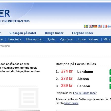
R ONLINE SEDAN 2005
r
Glasögon på nätet
Billiga linser
Färgade linser
tet
Linsvätska
Hitta optiker
Synfel
Ögonlaser
Linser - Nyheter
Min s
rsäkring
Bäst pris på Focus Dailies
 och är således en stor
na nya glasögon ger dig dock
274 kr
1.
Lentiamo
u valt rätt båge, även ett bra
278 kr
2.
Alensa
289 kr
3.
Lenson
Prisjämför fler
Focus Dailies linser
Priserna på Focus Dailies uppdaterades
den 
Se alla
linser online
.