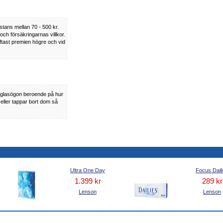
stans mellan 70 - 500 kr.
ch försäkringarnas villkor.
ftast premien högre och vid
a glasögon beroende på hur
eller tappar bort dom så
Ultra One Day
Focus Dail
1.399 kr
289 kr
Lenson
Lenson