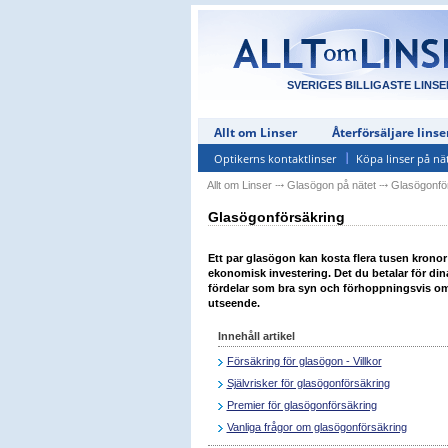
SVERIGES BILLIGASTE LINSE
Allt om Linser
Återförsäljare linse
Optikerns kontaktlinser
Köpa linser på nä
Allt om Linser
⤏
Glasögon på nätet
⤏
Glasögonfö
Glasögonförsäkring
Ett par glasögon kan kosta flera tusen kronor
ekonomisk investering. Det du betalar för di
fördelar som bra syn och förhoppningsvis om d
utseende.
Innehåll artikel
Försäkring för glasögon - Villkor
Självrisker för glasögonförsäkring
Premier för glasögonförsäkring
Vanliga frågor om glasögonförsäkring