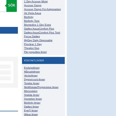
1 Day Acuvue Moist
SÖK
Acuvue Oasys
Acuvue Oasys For Astigmatism
Air Optix Aqua
Biofinity
Biofinity Toric
Biomedics 1 Day Extra
Dailies AquaComfort Plus
Dailies AquaComfort Plus Toric
Focus Dailies
MyDay Daily Disposable
Proclear 1 Day
Thealoz Duo
Fler populära linser
KONTAKTLINSER
Endagslinser
Månadslinser
Veckolinser
Dygnet-runt-linser
Toriska linser
Multifokala/Progressiva linser
Monovision
Stabila linser
Apoteket linser
Biofinity linser
Dailies linser
EyeQ linser
iWear linser