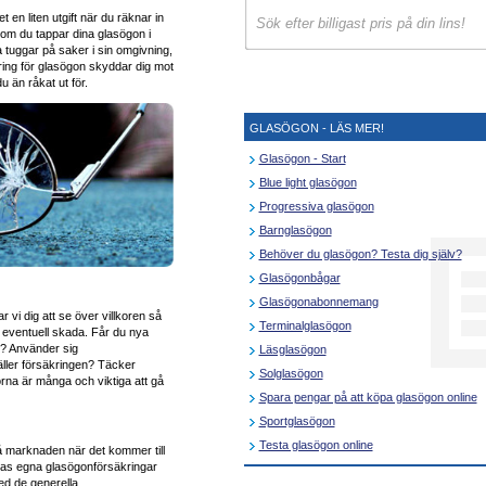
en liten utgift när du räknar in
 om du tappar dina glasögon i
a tuggar på saker i sin omgivning,
ring för glasögon skyddar dig mot
u än råkat ut för.
GLASÖGON - LÄS MER!
Glasögon - Start
Blue light glasögon
Progressiva glasögon
Barnglasögon
Behöver du glasögon? Testa dig själv?
Glasögonbågar
Glasögonabonnemang
vi dig att se över villkoren så
Terminalglasögon
n eventuell skada. Får du nya
n? Använder sig
Läsglasögon
ller försäkringen? Täcker
Solglasögon
na är många och viktiga att gå
Spara pengar på att köpa glasögon online
Sportglasögon
Testa glasögon online
å marknaden när det kommer till
ernas egna glasögonförsäkringar
ed de generella