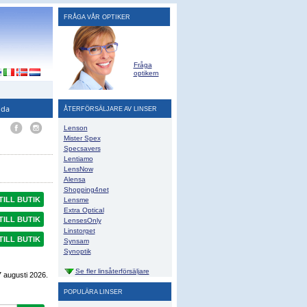
FRÅGA VÅR OPTIKER
Fråga
optikern
ida
ÅTERFÖRSÄLJARE AV LINSER
Lenson
Mister Spex
Specsavers
Lentiamo
LensNow
Alensa
Shopping4net
TILL BUTIK
Lensme
Extra Optical
TILL BUTIK
LensesOnly
Linstorget
TILL BUTIK
Synsam
Synoptik
Se fler linsåterförsäljare
7 augusti 2026
.
POPULÄRA LINSER