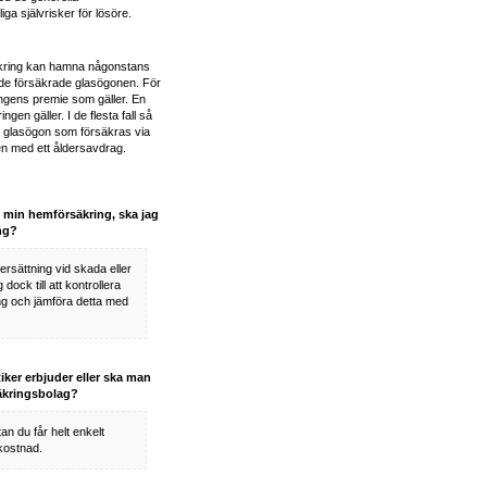
ga självrisker för lösöre.
äkring kan hamna någonstans
å de försäkrade glasögonen. För
ngens premie som gäller. En
ngen gäller. I de flesta fall så
ar glasögon som försäkras via
en med ett åldersavdrag.
ll min hemförsäkring, ska jag
ng?
rsättning vid skada eller
dock till att kontrollera
ing och jämföra detta med
iker erbjuder eller ska man
säkringsbolag?
n du får helt enkelt
 kostnad.