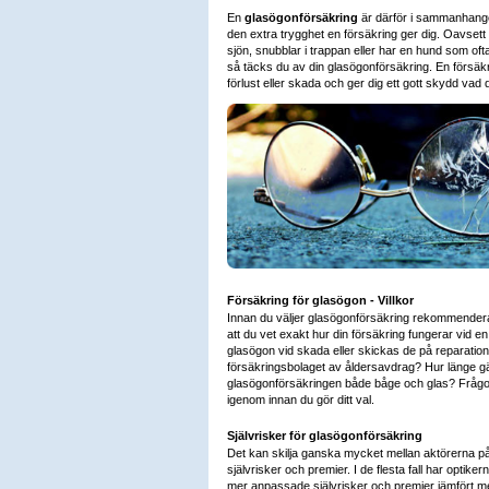
En
glasögonförsäkring
är därför i sammanhanget 
den extra trygghet en försäkring ger dig. Oavsett
sjön, snubblar i trappan eller har en hund som oft
så täcks du av din glasögonförsäkring. En försäk
förlust eller skada och ger dig ett gott skydd vad d
Försäkring för glasögon - Villkor
Innan du väljer glasögonförsäkring rekommenderar 
att du vet exakt hur din försäkring fungerar vid e
glasögon vid skada eller skickas de på reparatio
försäkringsbolaget av åldersavdrag? Hur länge gä
glasögonförsäkringen både båge och glas? Frågor
igenom innan du gör ditt val.
Självrisker för glasögonförsäkring
Det kan skilja ganska mycket mellan aktörerna p
självrisker och premier. I de flesta fall har optik
mer anpassade självrisker och premier jämfört m