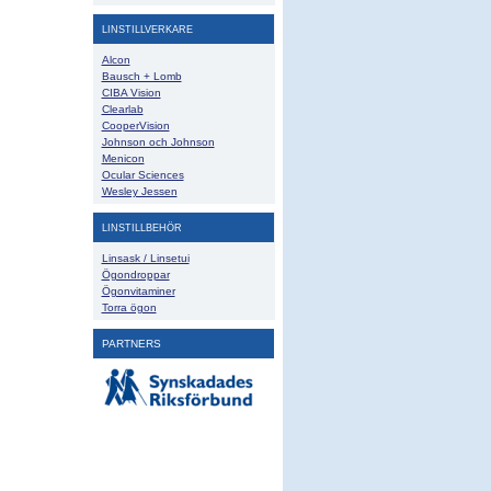
LINSTILLVERKARE
Alcon
Bausch + Lomb
CIBA Vision
Clearlab
CooperVision
Johnson och Johnson
Menicon
Ocular Sciences
Wesley Jessen
LINSTILLBEHÖR
Linsask / Linsetui
Ögondroppar
Ögonvitaminer
Torra ögon
PARTNERS