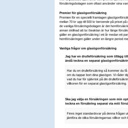
försäkringsbolagen som oftast använder sina vanli
Premier för glasögonförsäkring
Premien för en speciellt framtagen glasögonförs
mellan 70 kr upp till 500 kr beroende på priset p
de vanliga försäkringsbolagen är det hemförsäkri
annan skillnad att ta i beaktan är hur länge försäkri
gäller en glasögonförsäkring i ett år medan ett p
hemförsäkringen gäller under en längre period m
Vanliga frågor om glasögonförsäkring
Jag har en drulleförsäkring som tillägg ti
ändå teckna en separat glasögonförsäkri
Har du en drulleförsäkring så kommer du få e
om du tappar bort dina glasögon. Vi råder dig 
vad du har för självrisk på din drulleförsäkr
villkoren för en separat glasögonförsäkring.
Ska jag välja en försäkringen som min opt
teckna en försäkring separat via mitt för
Finns inget standardsvar på denna frågan uta
jämföra de olika försäkringarnas villkor och