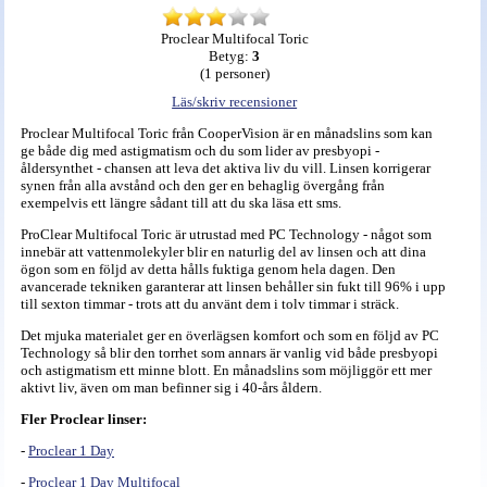
Proclear Multifocal Toric
Betyg:
3
(
1
personer)
Läs/skriv recensioner
Proclear Multifocal Toric från CooperVision är en månadslins som kan
ge både dig med astigmatism och du som lider av presbyopi -
åldersynthet - chansen att leva det aktiva liv du vill. Linsen korrigerar
synen från alla avstånd och den ger en behaglig övergång från
exempelvis ett längre sådant till att du ska läsa ett sms.
ProClear Multifocal Toric är utrustad med PC Technology - något som
innebär att vattenmolekyler blir en naturlig del av linsen och att dina
ögon som en följd av detta hålls fuktiga genom hela dagen. Den
avancerade tekniken garanterar att linsen behåller sin fukt till 96% i upp
till sexton timmar - trots att du använt dem i tolv timmar i sträck.
Det mjuka materialet ger en överlägsen komfort och som en följd av PC
Technology så blir den torrhet som annars är vanlig vid både presbyopi
och astigmatism ett minne blott. En månadslins som möjliggör ett mer
aktivt liv, även om man befinner sig i 40-års åldern.
Fler Proclear linser:
-
Proclear 1 Day
-
Proclear 1 Day Multifocal