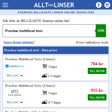
Allt om Linser
SVERIGES BILLIGASTE LINSER ONLINE SEDAN 2005
Billiga kontaktlinser
Sök efter de BILLIGASTE linserna online här!
Köpa linser på nätet
SÖK
Återförsäljare linser
Spara denna sökning?
Priser inkluderar frakt
Populära linser
Proclear multifocal toric - Bäst priser
Kontaktlinstyper
Proclear Multifocal Toric (3 linser)
704 kr
Linsvätska
I lager
TILL BUTIK
Optiker
Mer info!
2-3 dagar
Synfel
Proclear Multifocal Toric (3 linser)
955 kr
Glasögon
I lager
TILL BUTIK
Tillverkare - linser
Mer info!
4-7 dagar
Linstillbehör