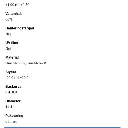
+1.00 till +2.50
Vattenhalt
60%
Hanteringsfärgad
Nej
UV filter
Nej
Material
Omafilcon A, Omafilcon B
Styrka
-20.0 till +20.0
Baskurva
8.4, 8.8
Diameter
14.4
Paketering
6 linser