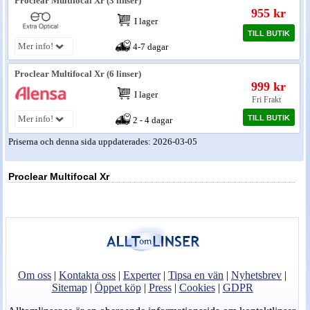
Proclear Multifocal Xr (3 linser)
955 kr
I lager
Nyheter - linser
TILL BUTIK
Mer info!
4-7 dagar
Proclear Multifocal Xr (6 linser)
999 kr
I lager
Fri Frakt
TILL BUTIK
Mer info!
2 - 4 dagar
Priserna och denna sida uppdaterades: 2026-03-05
Proclear Multifocal Xr
Om oss
|
Kontakta oss
|
Experter
|
Tipsa en vän
|
Nyhetsbrev
|
Sitemap
|
Öppet köp
|
Press
|
Cookies
|
GDPR