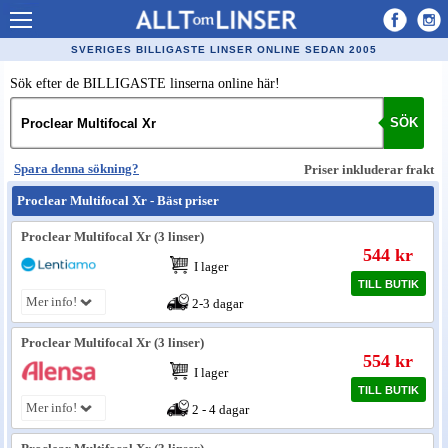
Allt om Linser
SVERIGES BILLIGASTE LINSER ONLINE SEDAN 2005
Billiga kontaktlinser
Sök efter de BILLIGASTE linserna online här!
Köpa linser på nätet
SÖK
Återförsäljare linser
Spara denna sökning?
Priser inkluderar frakt
Populära linser
Proclear Multifocal Xr - Bäst priser
Kontaktlinstyper
Proclear Multifocal Xr (3 linser)
544 kr
Linsvätska
I lager
TILL BUTIK
Optiker
Mer info!
2-3 dagar
Synfel
Proclear Multifocal Xr (3 linser)
554 kr
Glasögon
I lager
TILL BUTIK
Mer info!
Tillverkare - linser
2 - 4 dagar
Linstillbehör