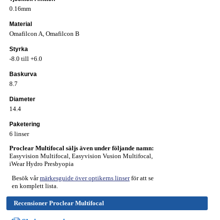
0.16mm
Material
Omafilcon A, Omafilcon B
Styrka
-8.0 till +6.0
Baskurva
8.7
Diameter
14.4
Paketering
6 linser
Proclear Multifocal säljs även under följande namn:
Easyvision Multifocal
,
Easyvision
V
usion
Multifocal
,
iWear Hydro Presbyopia
Besök vår
märkesguide över optikerns linser
för att se
en komplett lista.
Recensioner Proclear Multifocal