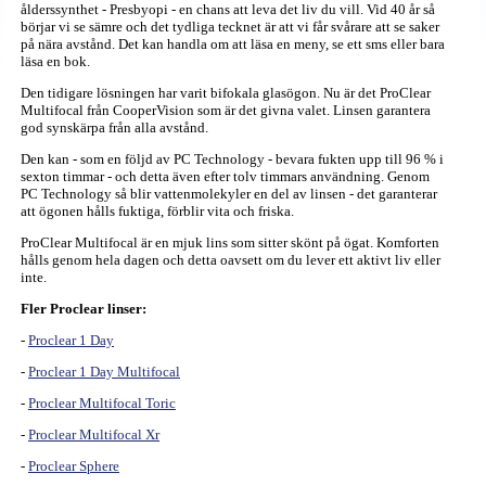
ålderssynthet - Presbyopi - en chans att leva det liv du vill. Vid 40 år så
börjar vi se sämre och det tydliga tecknet är att vi får svårare att se saker
på nära avstånd. Det kan handla om att läsa en meny, se ett sms eller bara
läsa en bok.
Den tidigare lösningen har varit bifokala glasögon. Nu är det ProClear
Multifocal från CooperVision som är det givna valet. Linsen garantera
god synskärpa från alla avstånd.
Den kan - som en följd av PC Technology - bevara fukten upp till 96 % i
sexton timmar - och detta även efter tolv timmars användning. Genom
PC Technology så blir vattenmolekyler en del av linsen - det garanterar
att ögonen hålls fuktiga, förblir vita och friska.
ProClear Multifocal är en mjuk lins som sitter skönt på ögat. Komforten
hålls genom hela dagen och detta oavsett om du lever ett aktivt liv eller
inte.
Fler Proclear linser:
-
Proclear 1 Day
-
Proclear 1 Day Multifocal
-
Proclear Multifocal Toric
-
Proclear Multifocal Xr
-
Proclear Sphere