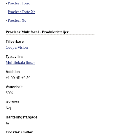
-
Proclear Toric
-
Proclear Toric Xr
-
Proclear Xc
Proclear Multifocal - Produktdetaljer
Tillverkare
CooperVision
Typ av lins
Multifokala linser
Addition
+1.00 till +2.50
Vattenhalt
60%
UV filter
Nej
Hanteringsfärgade
Ja
Tjocklek i mitten