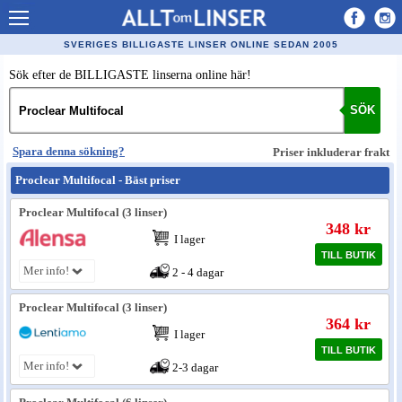
Allt om Linser
SVERIGES BILLIGASTE LINSER ONLINE SEDAN 2005
Billiga kontaktlinser
Sök efter de BILLIGASTE linserna online här!
Köpa linser på nätet
SÖK
Återförsäljare linser
Spara denna sökning?
Priser inkluderar frakt
Populära linser
Proclear Multifocal - Bäst priser
Kontaktlinstyper
Proclear Multifocal (3 linser)
348 kr
Linsvätska
I lager
TILL BUTIK
Optiker
Mer info!
2 - 4 dagar
Synfel
Proclear Multifocal (3 linser)
364 kr
Glasögon
I lager
TILL BUTIK
Mer info!
Tillverkare - linser
2-3 dagar
Linstillbehör