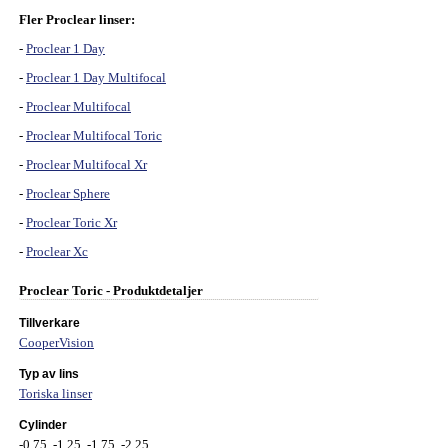
Fler Proclear linser:
-
Proclear 1 Day
-
Proclear 1 Day Multifocal
-
Proclear Multifocal
-
Proclear Multifocal Toric
-
Proclear Multifocal Xr
-
Proclear Sphere
-
Proclear Toric Xr
-
Proclear Xc
Proclear Toric - Produktdetaljer
Tillverkare
CooperVision
Typ av lins
Toriska linser
Cylinder
-0.75, -1.25, -1.75, -2.25