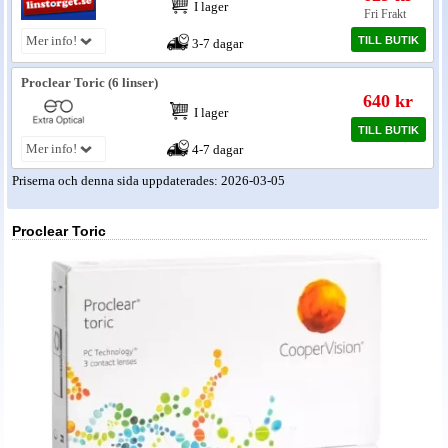
I lager
Fri Frakt
Mer info!
TILL BUTIK
3-7 dagar
Proclear Toric (6 linser)
640 kr
I lager
TILL BUTIK
Mer info!
4-7 dagar
Priserna och denna sida uppdaterades: 2026-03-05
Proclear Toric