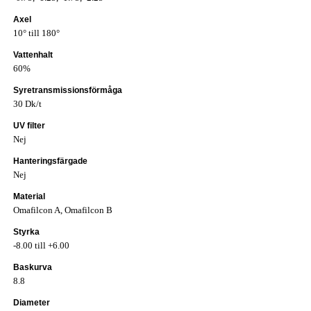
Axel
10° till 180°
Vattenhalt
60%
Syretransmissionsförmåga
30 Dk/t
UV filter
Nej
Hanteringsfärgade
Nej
Material
Omafilcon A, Omafilcon B
Styrka
-8.00 till +6.00
Baskurva
8.8
Diameter