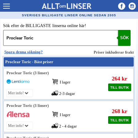
Allt om Linser
SVERIGES BILLIGASTE LINSER ONLINE SEDAN 2005
Billiga kontaktlinser
Sök efter de BILLIGASTE linserna online här!
Köpa linser på nätet
SÖK
Återförsäljare linser
Spara denna sökning?
Priser inkluderar frakt
Populära linser
Proclear Toric - Bäst priser
Kontaktlinstyper
Proclear Toric (3 linser)
264 kr
Linsvätska
I lager
TILL BUTIK
Optiker
Mer info!
2-3 dagar
Synfel
Proclear Toric (3 linser)
268 kr
Glasögon
I lager
TILL BUTIK
Mer info!
Tillverkare - linser
2 - 4 dagar
Linstillbehör