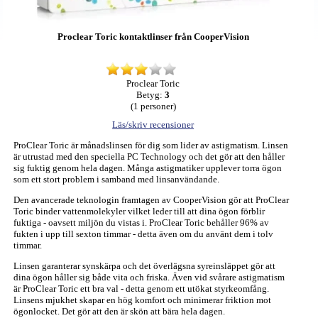
Proclear Toric kontaktlinser från CooperVision
Proclear Toric
Betyg:
3
(
1
personer)
Läs/skriv recensioner
ProClear Toric är månadslinsen för dig som lider av astigmatism. Linsen
är utrustad med den speciella PC Technology och det gör att den håller
sig fuktig genom hela dagen. Många astigmatiker upplever torra ögon
som ett stort problem i samband med linsanvändande.
Den avancerade teknologin framtagen av CooperVision gör att ProClear
Toric binder vattenmolekyler vilket leder till att dina ögon förblir
fuktiga - oavsett miljön du vistas i. ProClear Toric behåller 96% av
fukten i upp till sexton timmar - detta även om du använt dem i tolv
timmar.
Linsen garanterar synskärpa och det överlägsna syreinsläppet gör att
dina ögon håller sig både vita och friska. Även vid svårare astigmatism
är ProClear Toric ett bra val - detta genom ett utökat styrkeomfång.
Linsens mjukhet skapar en hög komfort och minimerar friktion mot
ögonlocket. Det gör att den är skön att bära hela dagen.