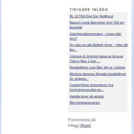
Nyheter - linser
TIDIGARE INLÄGG
BL ULTRA One Day Multifocal
Bausch Lomb återvinner över 310 ton
linsavfall
Glasögonabonnemang – smart eller
dyrt?
Ny sida om alla Biofinity linser – hitta rätt
lins...
Johnson & Johnson lanserar Acuvue
Oasys Max 1-Day ...
Kontaktlinser som låter dig se i mörker
Menicon lanserar färgade kontaktlinser
för astigma...
CooperVision presenterar nya
forskningsresultat om...
Handla linser på apotek
Återvinningsprogram
Prenumerera på
Inlägg [
Atom
]