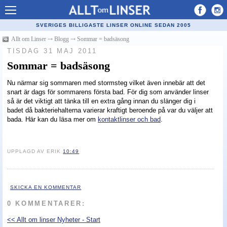
Allt om Linser
SVERIGES BILLIGASTE LINSER ONLINE SEDAN 2005
Billiga kontaktlinser
Allt om Linser
⤏
Blogg
⤏
Sommar = badsäsong
TISDAG 31 MAJ 2011
Köpa linser på nätet
Sommar = badsäsong
Återförsäljare linser
Nu närmar sig sommaren med stormsteg vilket även innebär att det
snart är dags för sommarens första bad. För dig som använder linser
Populära linser
så är det viktigt att tänka till en extra gång innan du slänger dig i
badet då bakteriehalterna varierar kraftigt beroende på var du väljer att
Kontaktlinstyper
bada. Här kan du läsa mer om
kontaktlinser och bad
.
Linsvätska
Optiker
UPPLAGD AV ERIK
10:49
Synfel
Glasögon
SKICKA EN KOMMENTAR
0 KOMMENTARER:
Tillverkare - linser
<< Allt om linser Nyheter - Start
Linstillbehör