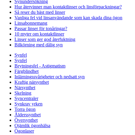
Synundersökning
Hur återvinner man kontaktlinser och linsförpackningar?
Så reser du bäst med linser
Vanliga fel vid linsanvändande som kan skada dina ögon
Linsabonnemang
Passar linser för tonåringar?
10 myter om kontaktlinser
Linser som ger god återfuktning
Bilkörning med dålig syn
Synfel
Synfel
Brytningsfel - Astigmatism
Färgblindhet
Inlärningssvårigheter och nedsatt syn
Kraftig närsynthet
Närsynthet
Skelning
Syncentraler
Synkrav yrken
Torra ögon
Ålderssynthet
Översynthet
Ojämlik ögonhälsa
Ögonlaser