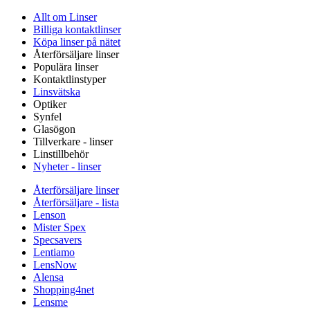
Allt om Linser
Billiga kontaktlinser
Köpa linser på nätet
Återförsäljare linser
Populära linser
Kontaktlinstyper
Linsvätska
Optiker
Synfel
Glasögon
Tillverkare - linser
Linstillbehör
Nyheter - linser
Återförsäljare linser
Återförsäljare - lista
Lenson
Mister Spex
Specsavers
Lentiamo
LensNow
Alensa
Shopping4net
Lensme