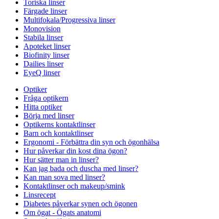
Toriska linser
Färgade linser
Multifokala/Progressiva linser
Monovision
Stabila linser
Apoteket linser
Biofinity linser
Dailies linser
EyeQ linser
Optiker
Fråga optikern
Hitta optiker
Börja med linser
Optikerns kontaktlinser
Barn och kontaktlinser
Ergonomi - Förbättra din syn och ögonhälsa
Hur påverkar din kost dina ögon?
Hur sätter man in linser?
Kan jag bada och duscha med linser?
Kan man sova med linser?
Kontaktlinser och makeup/smink
Linsrecept
Diabetes påverkar synen och ögonen
Om ögat - Ögats anatomi