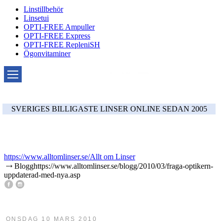
Linstillbehör
Linsetui
OPTI-FREE Ampuller
OPTI-FREE Express
OPTI-FREE RepleniSH
Ögonvitaminer
SVERIGES BILLIGASTE LINSER ONLINE SEDAN 2005
https://www.alltomlinser.se/
Allt om Linser
⤏
Blogg
https://www.alltomlinser.se/blogg/2010/03/fraga-optikern-
uppdaterad-med-nya.asp
ONSDAG 10 MARS 2010