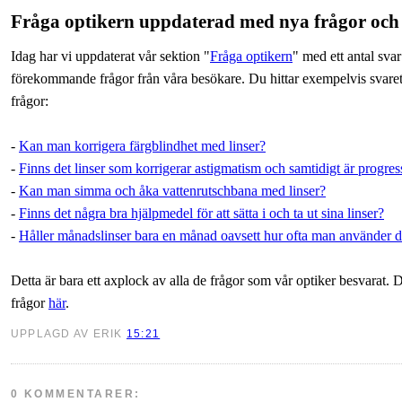
Fråga optikern uppdaterad med nya frågor och
Idag har vi uppdaterat vår sektion "
Fråga optikern
" med ett antal svar
förekommande frågor från våra besökare. Du hittar exempelvis svaret
frågor:
-
Kan man korrigera färgblindhet med linser?
-
Finns det linser som korrigerar astigmatism och samtidigt är progres
-
Kan man simma och åka vattenrutschbana med linser?
-
Finns det några bra hjälpmedel för att sätta i och ta ut sina linser?
-
Håller månadslinser bara en månad oavsett hur ofta man använder 
Detta är bara ett axplock av alla de frågor som vår optiker besvarat. Du
frågor
här
.
UPPLAGD AV ERIK
15:21
0 KOMMENTARER: