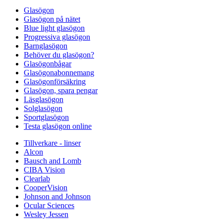
Glasögon
Glasögon på nätet
Blue light glasögon
Progressiva glasögon
Barnglasögon
Behöver du glasögon?
Glasögonbågar
Glasögonabonnemang
Glasögonförsäkring
Glasögon, spara pengar
Läsglasögon
Solglasögon
Sportglasögon
Testa glasögon online
Tillverkare - linser
Alcon
Bausch and Lomb
CIBA Vision
Clearlab
CooperVision
Johnson and Johnson
Ocular Sciences
Wesley Jessen