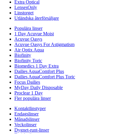
Extra Optical
LensesOnly
Linstorget
Utländska återförsäljare
Populära linser
1 Day Acuvue Moist
Acuvue Oasys
Acuvue Oasys For Astigmatism
Air Optix Aqua
Biofinity
Biofinity Toric
Biomedics 1 Day Extra
Dailies AquaComfort Plus
Dailies AquaComfort Plus Toric
Focus Dailies
MyDay Daily Disposable
Proclear 1 Day
Fler populära linser
Kontaktlinstyper
Endagslinser
Månadslinser
Veckolinser
Dygnet-runt-linser