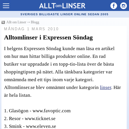
Allt om Linser
SVERIGES BILLIGASTE LINSER ONLINE SEDAN 2005
Billiga kontaktlinser
Allt om Linser
⤏
Blogg
MÅNDAG 1 MARS 2010
Köpa linser på nätet
Alltomlinser i Expressen Söndag
Återförsäljare linser
I helgens Expressen Söndag kunde man läsa en artikel
Populära linser
om hur man hittar billiga produkter online. En rad
butiker var uppradade i en topp-tio-lista över de bästa
Kontaktlinstyper
shoppingtipsen på nätet. Alla tänkbara kategorier var
Linsvätska
omnämnda med ett tips inom varje kategori.
Optiker
Alltomlinser.se blev omnämnt under kategorin
linser
. Här
är hela listan.
Synfel
Glasögon
1. Glasögon - www.favoptic.com
Tillverkare - linser
2. Resor - www.ticknet.se
3. Smink - www.eleven.se
Linstillbehör