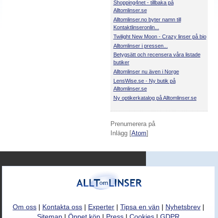
Shopping4net - tillbaka på
Alltomlinser.se
Alltomlinser.no byter namn till
Kontaktlinseronlin...
Twilight New Moon - Crazy linser på bio
Alltomlinser i pressen...
Betygsätt och recensera våra listade
butiker
Alltomlinser nu även i Norge
LensWise.se - Ny butik på
Alltomlinser.se
Ny optikerkatalog på Alltomlinser.se
Prenumerera på
Inlägg [
Atom
]
Om oss
|
Kontakta oss
|
Experter
|
Tipsa en vän
|
Nyhetsbrev
|
Sitemap
|
Öppet köp
|
Press
|
Cookies
|
GDPR