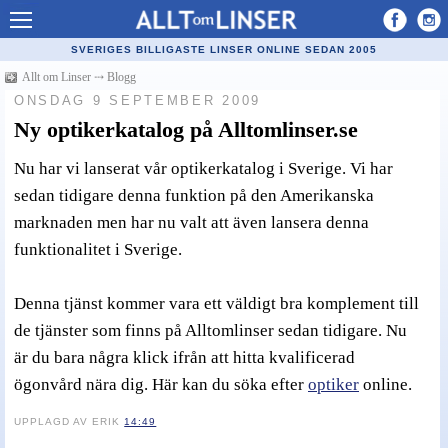
Allt om Linser
SVERIGES BILLIGASTE LINSER ONLINE SEDAN 2005
Billiga kontaktlinser
Allt om Linser
⤏
Blogg
ONSDAG 9 SEPTEMBER 2009
Köpa linser på nätet
Ny optikerkatalog på Alltomlinser.se
Återförsäljare linser
Nu har vi lanserat vår optikerkatalog i Sverige. Vi har
Populära linser
sedan tidigare denna funktion på den Amerikanska
marknaden men har nu valt att även lansera denna
Kontaktlinstyper
funktionalitet i Sverige.
Linsvätska
Optiker
Denna tjänst kommer vara ett väldigt bra komplement till
de tjänster som finns på Alltomlinser sedan tidigare. Nu
Synfel
är du bara några klick ifrån att hitta kvalificerad
Glasögon
ögonvård nära dig. Här kan du söka efter
optiker
online.
Tillverkare - linser
UPPLAGD AV ERIK
14:49
Linstillbehör