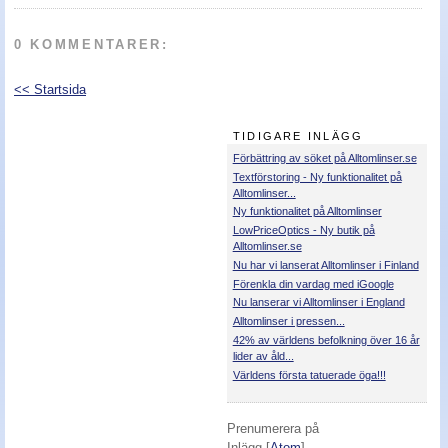
Nyheter - linser
0 KOMMENTARER:
<< Startsida
TIDIGARE INLÄGG
Förbättring av söket på Alltomlinser.se
Textförstoring - Ny funktionalitet på
Alltomlinser...
Ny funktionalitet på Alltomlinser
LowPriceOptics - Ny butik på
Alltomlinser.se
Nu har vi lanserat Alltomlinser i Finland
Förenkla din vardag med iGoogle
Nu lanserar vi Alltomlinser i England
Alltomlinser i pressen...
42% av världens befolkning över 16 år
lider av åld...
Världens första tatuerade öga!!!
Prenumerera på
Inlägg [
Atom
]