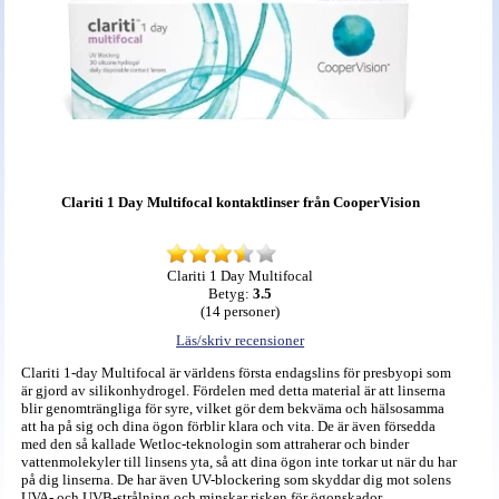
Clariti 1 Day Multifocal kontaktlinser från CooperVision
Clariti 1 Day Multifocal
Betyg:
3.5
(
14
personer)
Läs/skriv recensioner
Clariti 1-day Multifocal är världens första endagslins för presbyopi som
är gjord av silikonhydrogel. Fördelen med detta material är att linserna
blir genomträngliga för syre, vilket gör dem bekväma och hälsosamma
att ha på sig och dina ögon förblir klara och vita. De är även försedda
med den så kallade Wetloc-teknologin som attraherar och binder
vattenmolekyler till linsens yta, så att dina ögon inte torkar ut när du har
på dig linserna. De har även UV-blockering som skyddar dig mot solens
UVA- och UVB-strålning och minskar risken för ögonskador.