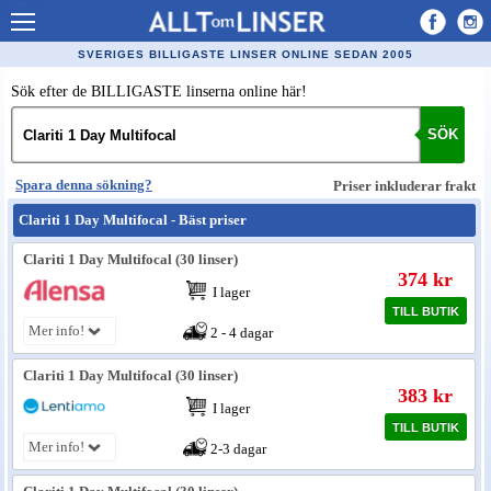
Allt om Linser
SVERIGES BILLIGASTE LINSER ONLINE SEDAN 2005
Billiga kontaktlinser
Sök efter de BILLIGASTE linserna online här!
Köpa linser på nätet
SÖK
Återförsäljare linser
Spara denna sökning?
Priser inkluderar frakt
Populära linser
Clariti 1 Day Multifocal - Bäst priser
Kontaktlinstyper
Clariti 1 Day Multifocal (30 linser)
374 kr
Linsvätska
I lager
TILL BUTIK
Optiker
Mer info!
2 - 4 dagar
Synfel
Clariti 1 Day Multifocal (30 linser)
383 kr
Glasögon
I lager
TILL BUTIK
Mer info!
Tillverkare - linser
2-3 dagar
Linstillbehör