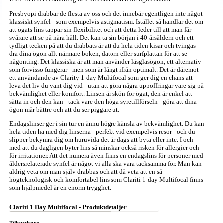
Presbyopi drabbar de flesta av oss och det innebär egentligen inte något
klassiskt synfel - som exempelvis astigmatism. Istället så handlar det om
att ögats lins tappar sin flexibilitet och att detta leder till att man får
svårare att se på nära håll. Det kan ta sin början i 40-årsåldern och ett
tydligt tecken på att du drabbats är att du hela tiden kisar och tvingas
dra dina ögon allt närmare boken, datorn eller surfplattan för att se
någonting. Det klassiska är att man använder läsglasögon, ett alternativ
som förvisso fungerar - men som är långt ifrån optimalt. Det är däremot
ett användande av Clarity 1-day Multifocal som ger dig en chans att
leva det liv du vant dig vid - utan att göra några uppoffringar vare sig på
bekvämlighet eller komfort. Linsen är skön för ögat, den är enkel att
sätta in och den kan - tack vare den höga syretillförseln - göra att dina
ögon mår bättre och att du ser piggare ut.
Endagslinser ger i sin tur en ännu högre känsla av bekvämlighet. Du kan
hela tiden ha med dig linserna - perfekt vid exempelvis resor - och du
slipper bekymra dig om huruvida det är dags att byta eller inte. I och
med att du dagligen byter lins så minskar också risken för allergier och
för irritationer. Att det numera även finns en endagslins för personer med
åldersrelaterade synfel är något vi alla ska vara tacksamma för. Man kan
aldrig veta om man själv drabbas och att då veta att en så
högteknologisk och komfortabel lins som Clariti 1-day Multifocal finns
som hjälpmedel är en enorm trygghet.
Clariti 1 Day Multifocal - Produktdetaljer