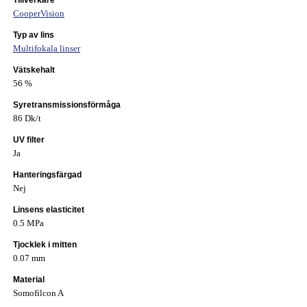
Tillverkare
CooperVision
Typ av lins
Multifokala linser
Vätskehalt
56 %
Syretransmissionsförmåga
86 Dk/t
UV filter
Ja
Hanteringsfärgad
Nej
Linsens elasticitet
0.5 MPa
Tjocklek i mitten
0.07 mm
Material
Somofilcon A