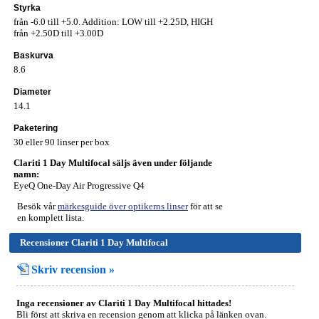
Styrka
från -6.0 till +5.0. Addition: LOW till +2.25D, HIGH
från +2.50D till +3.00D
Baskurva
8.6
Diameter
14.1
Paketering
30 eller 90 linser per box
Clariti 1 Day Multifocal säljs även under följande
namn:
EyeQ One-Day Air Progressive Q4
Besök vår
märkesguide över optikerns linser
för att se
en komplett lista.
Recensioner Clariti 1 Day Multifocal
Skriv recension »
Inga recensioner av Clariti 1 Day Multifocal hittades!
Bli först att skriva en recension genom att klicka på länken ovan.