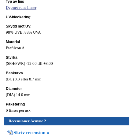
Typ av lins
Dygnet-runt-linser
UV-blockering:
Skydd mot UV:
98% UVB, 88% UVA
Material
Etafilcon A
Styrka
(SPH/PWR) -12.00 till +8.00
Baskurva
(BC) 8.3 eller 8.7 mm
Diameter
(DIA) 14.0 mm
Paketering
6 linser per ask
Recensioner Acuvue 2
Skriv recension »