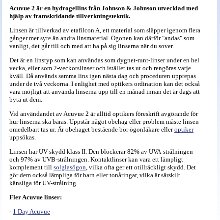
Acuvue 2 är en hydrogellins från Johnson & Johnson utvecklad med
hjälp av framskridande tillverkningsteknik.
Linsen är tillverkad av etafilcon A, ett material som släpper igenom flera
gånger mer syre än andra linsmaterial. Ögonen kan därför "andas" som
vanligt, det går till och med att ha på sig linserna när du sover.
Det är en linstyp som kan användas som dygnet-runt-linser under en hel
vecka, eller som 2-veckorslinser och istället tas ut och rengöras varje
kväll. Då används samma lins igen nästa dag och proceduren upprepas
under de två veckorna. I enlighet med optikers ordination kan det också
vara möjligt att använda linserna upp till en månad innan det är dags att
byta ut dem.
Vid användandet av Acuvue 2 är alltid optikers föreskrift avgörande för
hur linserna ska bäras. Uppstår något obehag eller problem måste linsen
omedelbart tas ur. Är obehaget bestående bör ögonläkare eller
optiker
uppsökas.
Linsen har UV-skydd klass II. Den blockerar 82% av UVA-strålningen
och 97% av UVB-strålningen. Kontaktlinser kan vara ett lämpligt
komplement till
solglasögon
, vilka ofta ger ett otillräckligt skydd. Det
gör dem också lämpliga för barn eller tonåringar, vilka är särskilt
känsliga för UV-strålning.
Fler Acuvue linser:
-
1 Day Acuvue