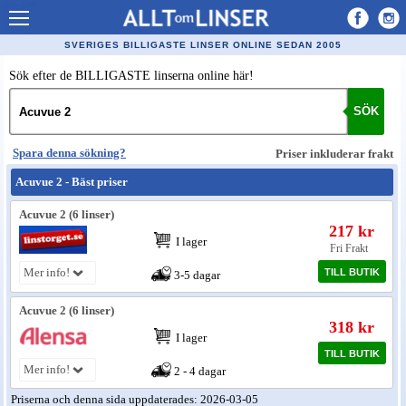
Allt om Linser
SVERIGES BILLIGASTE LINSER ONLINE SEDAN 2005
Billiga kontaktlinser
Sök efter de BILLIGASTE linserna online här!
Köpa linser på nätet
SÖK
Återförsäljare linser
Spara denna sökning?
Priser inkluderar frakt
Populära linser
Acuvue 2 - Bäst priser
Kontaktlinstyper
Acuvue 2 (6 linser)
217 kr
Linsvätska
I lager
Fri Frakt
Optiker
Mer info!
TILL BUTIK
3-5 dagar
Synfel
Acuvue 2 (6 linser)
318 kr
Glasögon
I lager
TILL BUTIK
Mer info!
Tillverkare - linser
2 - 4 dagar
Priserna och denna sida uppdaterades: 2026-03-05
Linstillbehör