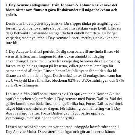
1 Day Acuvue endagslinser från Johnson & Johnson är kanske det
bästa sättet som finns att göra linsbärandet till något bekvämt och
enkelt.
Dessutom är de mycket hygieniska. Du slipper tänka på rengöring och
förvaring och behöver inte slabba med linsvätskan varje kväll. Efter en
dags bekvämt linsbärande slänger du helt enkelt bort dem. Du börjar
varje dag med nya, rena 1 Day Acuvue-linser - mer hygieniskt kan det
inte bli.
1 Day Acuvue är alltså perfekt för dig som bara vill använda linser vid
vissa tillfällen, men fungerar förstås också utmärkt för daglig
användning. Eftersom du byter lins varje dag behöver du inte oroa dig
för smutsiga beläggningar på linserna, vilket gör dem lämpliga för
personer med allergier. Linsen har en lätt blå nyans för att den ska bli
lättare att sätta in den i ögat. Det är också en av få endagslinser som har
ett UV-skydd klass II, vilket blockerar 82% av UVA-strålningen och 97%
av UVB-strålningen.
I en studie från 2005 som utfördes av 100 optiker i hela Norden (källa:
optikbranschen.se) jämfördes 1 Day Acuvue med Focus Dailies. Vad det
gäller komfort var båda linserna ungefär lika bra, Focus Dailies var dock
något bättre mot slutet av dagen. För isättning och hantering var 1 Day
Acuvue något bättre. Focus Dailies gav något bättre upplevd
synförmåga, men skillnaden var obetydlig.
Linsen har också släppts i en variant med inbyggda komfortdroppar, 1
Day Acuvue Moist. Dessa återfuktar ögat och gör att linserna känns