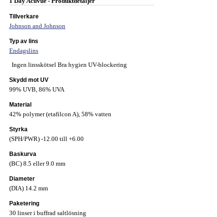
1 Day Acuvue - Produktdetaljer
Tillverkare
Johnson and Johnson
Typ av lins
Endagslins
Ingen linsskötsel Bra hygien UV-blockering
Skydd mot UV
99% UVB, 86% UVA
Material
42% polymer (etafilcon A), 58% vatten
Styrka
(SPH/PWR) -12.00 till +6.00
Baskurva
(BC) 8.5 eller 9.0 mm
Diameter
(DIA) 14.2 mm
Paketering
30 linser i buffrad saltlösning