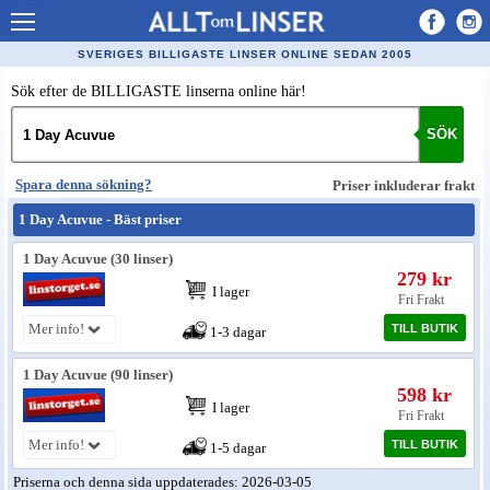
Allt om Linser
SVERIGES BILLIGASTE LINSER ONLINE SEDAN 2005
Billiga kontaktlinser
Sök efter de BILLIGASTE linserna online här!
Köpa linser på nätet
SÖK
Återförsäljare linser
Spara denna sökning?
Priser inkluderar frakt
Populära linser
1 Day Acuvue - Bäst priser
Kontaktlinstyper
1 Day Acuvue (30 linser)
279 kr
Linsvätska
I lager
Fri Frakt
Optiker
Mer info!
TILL BUTIK
1-3 dagar
Synfel
1 Day Acuvue (90 linser)
598 kr
Glasögon
I lager
Fri Frakt
Mer info!
TILL BUTIK
Tillverkare - linser
1-5 dagar
Priserna och denna sida uppdaterades: 2026-03-05
Linstillbehör