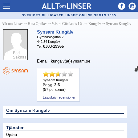
Allt om Linser
SVERIGES BILLIGASTE LINSER ONLINE SEDAN 2005
Billiga kontaktlinser
Allt om Linser
⤏
Hitta Optiker
⤏
Västra Götalands Län
⤏
Kungälv
⤏
Synsam Kungälv
Synsam Kungälv
Köpa linser på nätet
Gymnasiegatan 2
442 34
Kungälv
Återförsäljare linser
0303-19966
Tel:
Populära linser
E-mail: kungalv(at)synsam.se
Kontaktlinstyper
Linsvätska
Synsam Kungälv
2.6
Betyg:
(
57
personer)
Optiker
Läs/skriv recensioner
Synfel
Om Synsam Kungälv
Glasögon
Tillverkare - linser
Tjänster
Optiker
Linstillbehör