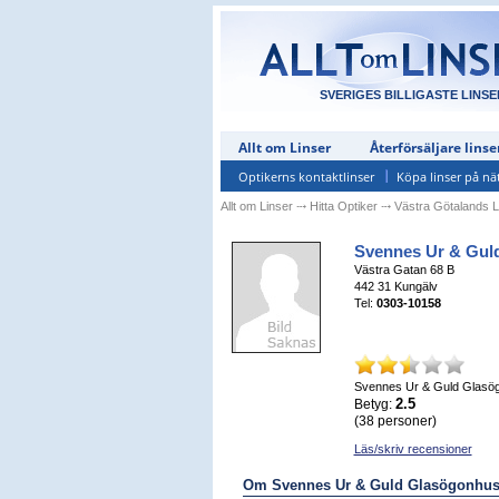
SVERIGES BILLIGASTE LINSE
Allt om Linser
Återförsäljare linse
Optikerns kontaktlinser
Köpa linser på nä
Allt om Linser
⤏
Hitta Optiker
⤏
Västra Götalands 
Svennes Ur & Gul
Västra Gatan 68 B
442 31
Kungälv
Tel:
0303-10158
Svennes Ur & Guld Glasö
2.5
Betyg:
(
38
personer)
Läs/skriv recensioner
Om Svennes Ur & Guld Glasögonhus