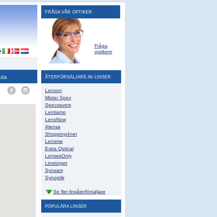
FRÅGA VÅR OPTIKER
Fråga
optikern
ida
ÅTERFÖRSÄLJARE AV LINSER
Lenson
Mister Spex
Specsavers
Lentiamo
LensNow
Alensa
Shopping4net
Lensme
Extra Optical
LensesOnly
Linstorget
Synsam
Synoptik
Se fler linsåterförsäljare
POPULÄRA LINSER