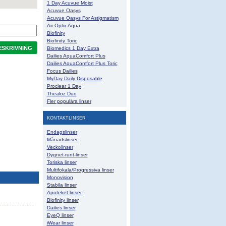
1 Day Acuvue Moist
Acuvue Oasys
Acuvue Oasys For Astigmatism
Air Optix Aqua
Biofinity
Biofinity Toric
SKRIVNING
Biomedics 1 Day Extra
Dailies AquaComfort Plus
Dailies AquaComfort Plus Toric
Focus Dailies
MyDay Daily Disposable
Proclear 1 Day
Thealoz Duo
Fler populära linser
KONTAKTLINSER
Endagslinser
Månadslinser
Veckolinser
Dygnet-runt-linser
Toriska linser
Multifokala/Progressiva linser
Monovision
Stabila linser
Apoteket linser
Biofinity linser
Dailies linser
EyeQ linser
iWear linser