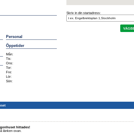
Skriv in din startadress:
VÄGBE
Personal
Öppetider
Mån:
Tis:
Ons:
Tor:
Fre:
Lör:
Sön:
uset
gonhuset hittades!
 på länken ovan.