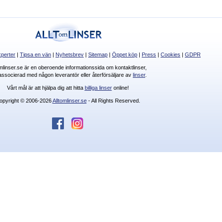
perter
|
Tipsa en vän
|
Nyhetsbrev
|
Sitemap
|
Öppet köp
|
Press
|
Cookies
|
GDPR
omlinser.se är en oberoende informationssida om kontaktlinser,
 associerad med någon leverantör eller återförsäljare av
linser
.
Vårt mål är att hjälpa dig att hitta
billiga linser
online!
opyright © 2006-2026
Alltomlinser.se
- All Rights Reserved.