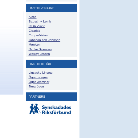
LINSTILLVERKARE
Alcon
Bausch + Lomb
CIBA Vision
Clearlab
CooperVision
Johnson och Johnson
Menicon
Ocular Sciences
Wesley Jessen
LINSTILLBEHÖR
Linsask / Linsetui
Ögondroppar
Ögonvitaminer
Torra ögon
PARTNERS