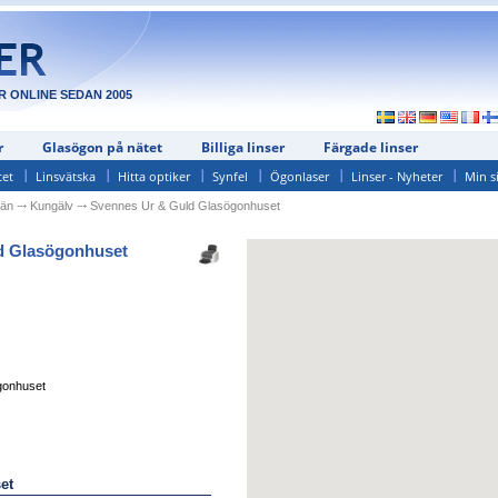
R ONLINE SEDAN 2005
r
Glasögon på nätet
Billiga linser
Färgade linser
tet
Linsvätska
Hitta optiker
Synfel
Ögonlaser
Linser - Nyheter
Min s
Län
⤏
Kungälv
⤏
Svennes Ur & Guld Glasögonhuset
d Glasögonhuset
gonhuset
et