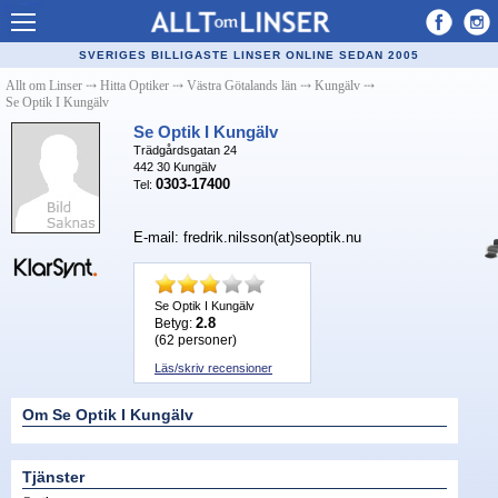
Allt om Linser
SVERIGES BILLIGASTE LINSER ONLINE SEDAN 2005
Billiga kontaktlinser
Allt om Linser
⤏
Hitta Optiker
⤏
Västra Götalands län
⤏
Kungälv
⤏
Se Optik I Kungälv
Köpa linser på nätet
Se Optik I Kungälv
Trädgårdsgatan 24
Återförsäljare linser
442 30
Kungälv
0303-17400
Tel:
Populära linser
E-mail: fredrik.nilsson(at)seoptik.nu
Kontaktlinstyper
Linsvätska
Se Optik I Kungälv
2.8
Betyg:
Optiker
(
62
personer)
Läs/skriv recensioner
Synfel
Glasögon
Om Se Optik I Kungälv
Tillverkare - linser
Tjänster
Linstillbehör