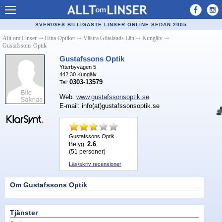
Allt om Linser
SVERIGES BILLIGASTE LINSER ONLINE SEDAN 2005
Billiga kontaktlinser
Allt om Linser
⤏
Hitta Optiker
⤏
Västra Götalands Län
⤏
Kungälv
⤏
Gustafssons Optik
Köpa linser på nätet
Gustafssons Optik
Ytterbyvägen 5
Återförsäljare linser
442 30
Kungälv
0303-13579
Tel:
Populära linser
Web:
www.gustafssonsoptik.se
E-mail: info(at)gustafssonsoptik.se
Kontaktlinstyper
Linsvätska
Gustafssons Optik
2.6
Betyg:
Optiker
(
51
personer)
Läs/skriv recensioner
Synfel
Glasögon
Om Gustafssons Optik
Tillverkare - linser
Tjänster
Linstillbehör