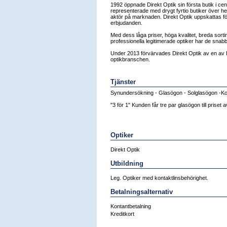
1992 öppnade Direkt Optik sin första butik i ce
representerade med drygt fyrtio butiker över hel
aktör på marknaden. Direkt Optik uppskattas f
erbjudanden.
Med dess låga priser, höga kvalitet, breda sor
professionella legitimerade optiker har de snabbt
Under 2013 förvärvades Direkt Optik av en av
optikbranschen.
Tjänster
Synundersökning - Glasögon - Solglasögon -Kon
"3 för 1" Kunden får tre par glasögon till priset a
Optiker
Direkt Optik
Utbildning
Leg. Optiker med kontaktlinsbehörighet.
Betalningsalternativ
Kontantbetalning
Kreditkort