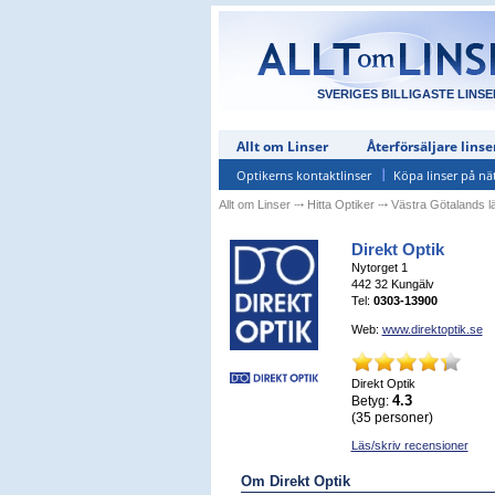
SVERIGES BILLIGASTE LINSE
Allt om Linser
Återförsäljare linse
Optikerns kontaktlinser
Köpa linser på nä
Allt om Linser
⤏
Hitta Optiker
⤏
Västra Götalands l
Direkt Optik
Nytorget 1
442 32
Kungälv
Tel:
0303-13900
Web:
www.direktoptik.se
Direkt Optik
4.3
Betyg:
(
35
personer)
Läs/skriv recensioner
Om Direkt Optik