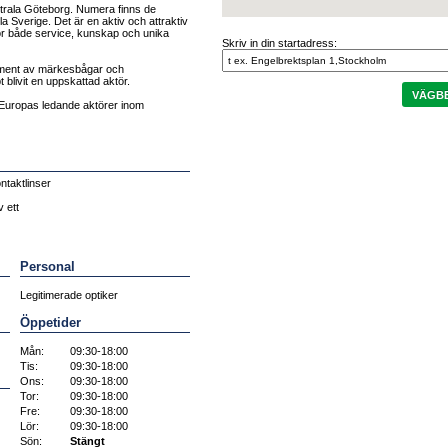
ntrala Göteborg. Numera finns de
a Sverige. Det är en aktiv och attraktiv
ör både service, kunskap och unika
Skriv in din startadress:
timent av märkesbågar och
 blivit en uppskattad aktör.
VÄGBE
 Europas ledande aktörer inom
taktlinser
v ett
Personal
Legitimerade optiker
Öppetider
Mån:
09:30-18:00
Tis:
09:30-18:00
Ons:
09:30-18:00
Tor:
09:30-18:00
Fre:
09:30-18:00
Lör:
09:30-18:00
Sön:
Stängt