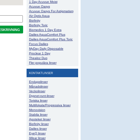
1 Day Acuvue Moist
Acuvue Oasys
Acuvue Oasys For Astigmatism
Air Optix Aqua
Biofinity
Biofinity Toric
SKRIVNING
Biomedics 1 Day Extra
Dailies AquaComfort Plus
Dailies AquaComfort Plus Toric
Focus Dailies
MyDay Daily Disposable
Proclear 1 Day
Thealoz Duo
Fler populära linser
KONTAKTLINSER
Endagslinser
Månadslinser
Veckolinser
Dygnet-runt-linser
Toriska linser
Multifokala/Progressiva linser
Monovision
Stabila linser
Apoteket linser
Biofinity linser
Dailies linser
EyeQ linser
iWear linser