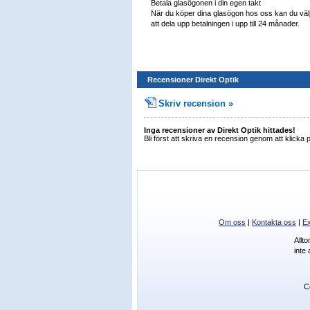
Betala glasögonen i din egen takt
När du köper dina glasögon hos oss kan du väl
att dela upp betalningen i upp till 24 månader.
Recensioner Direkt Optik
Skriv recension »
Inga recensioner av Direkt Optik hittades!
Bli först att skriva en recension genom att klicka
Om oss
|
Kontakta oss
|
Ex
Allt
inte
C