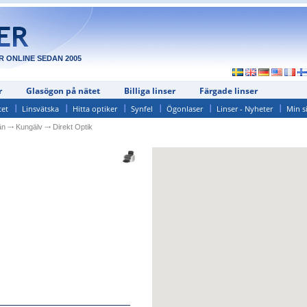
R ONLINE SEDAN 2005
r
Glasögon på nätet
Billiga linser
Färgade linser
tet
Linsvätska
Hitta optiker
Synfel
Ögonlaser
Linser - Nyheter
Min s
än
⤏
Kungälv
⤏
Direkt Optik