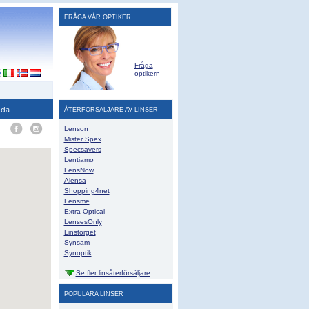
FRÅGA VÅR OPTIKER
Fråga
optikern
ida
ÅTERFÖRSÄLJARE AV LINSER
Lenson
Mister Spex
Specsavers
Lentiamo
LensNow
Alensa
Shopping4net
Lensme
Extra Optical
LensesOnly
Linstorget
Synsam
Synoptik
Se fler linsåterförsäljare
POPULÄRA LINSER