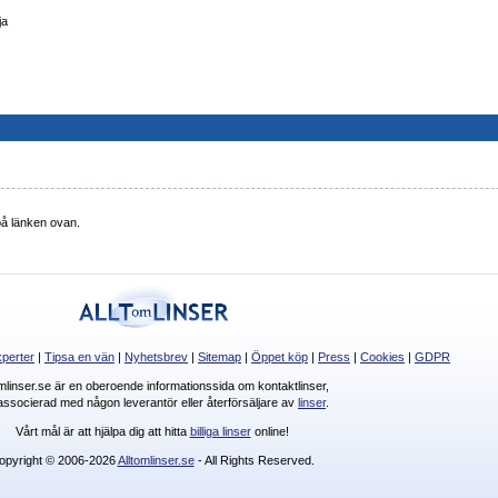
ja
 på länken ovan.
perter
|
Tipsa en vän
|
Nyhetsbrev
|
Sitemap
|
Öppet köp
|
Press
|
Cookies
|
GDPR
omlinser.se är en oberoende informationssida om kontaktlinser,
 associerad med någon leverantör eller återförsäljare av
linser
.
Vårt mål är att hjälpa dig att hitta
billiga linser
online!
opyright © 2006-2026
Alltomlinser.se
- All Rights Reserved.