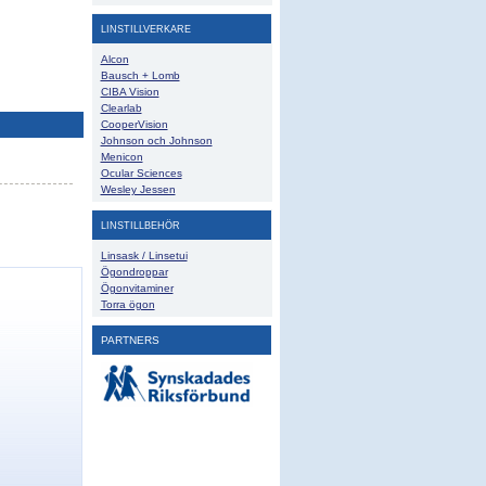
LINSTILLVERKARE
Alcon
Bausch + Lomb
CIBA Vision
Clearlab
CooperVision
Johnson och Johnson
Menicon
Ocular Sciences
Wesley Jessen
LINSTILLBEHÖR
Linsask / Linsetui
Ögondroppar
Ögonvitaminer
Torra ögon
PARTNERS