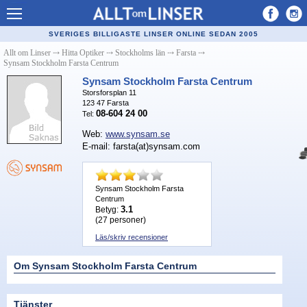
Allt om Linser
SVERIGES BILLIGASTE LINSER ONLINE SEDAN 2005
Billiga kontaktlinser
Allt om Linser
⤏
Hitta Optiker
⤏
Stockholms län
⤏
Farsta
⤏
Synsam Stockholm Farsta Centrum
Köpa linser på nätet
Synsam Stockholm Farsta Centrum
Storsforsplan 11
Återförsäljare linser
123 47
Farsta
08-604 24 00
Tel:
Populära linser
Web:
www.synsam.se
E-mail: farsta(at)synsam.com
Kontaktlinstyper
Linsvätska
Synsam Stockholm Farsta
Centrum
Optiker
3.1
Betyg:
(
27
personer)
Synfel
Läs/skriv recensioner
Glasögon
Om Synsam Stockholm Farsta Centrum
Tillverkare - linser
Tjänster
Linstillbehör