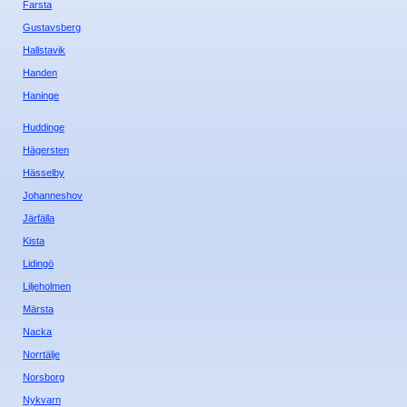
Farsta
Gustavsberg
Nyheter - linser
Hallstavik
Handen
Haninge
Huddinge
Hägersten
Hässelby
Johanneshov
Järfälla
Kista
Lidingö
Liljeholmen
Märsta
Nacka
Norrtälje
Norsborg
Nykvarn