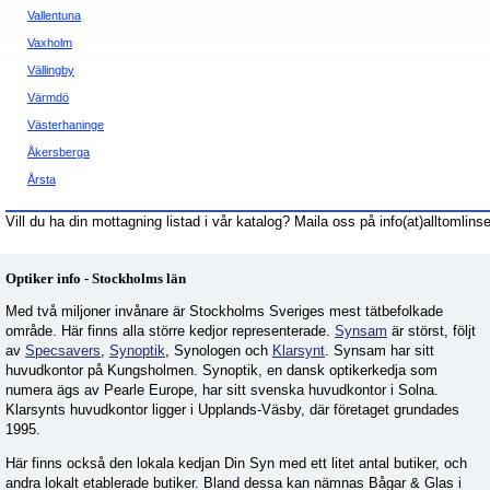
Vallentuna
Vaxholm
Vällingby
Värmdö
Västerhaninge
Åkersberga
Årsta
Vill du ha din mottagning listad i vår katalog? Maila oss på info(at)alltomlinse
Optiker info - Stockholms län
Med två miljoner invånare är Stockholms Sveriges mest tätbefolkade
område. Här finns alla större kedjor representerade.
Synsam
är störst, följt
av
Specsavers
,
Synoptik
, Synologen och
Klarsynt
. Synsam har sitt
huvudkontor på Kungsholmen. Synoptik, en dansk optikerkedja som
numera ägs av Pearle Europe, har sitt svenska huvudkontor i Solna.
Klarsynts huvudkontor ligger i Upplands-Väsby, där företaget grundades
1995.
Här finns också den lokala kedjan Din Syn med ett litet antal butiker, och
andra lokalt etablerade butiker. Bland dessa kan nämnas Bågar & Glas i