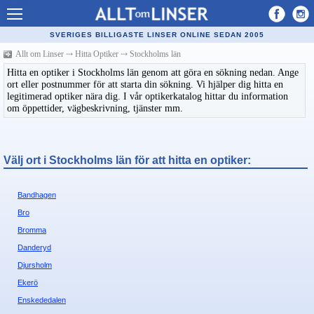
Allt om Linser
SVERIGES BILLIGASTE LINSER ONLINE SEDAN 2005
Billiga kontaktlinser
Allt om Linser
⤏
Hitta Optiker
⤏
Stockholms län
Hitta en optiker i Stockholms län genom att göra en sökning nedan. Ange
Köpa linser på nätet
ort eller postnummer för att starta din sökning. Vi hjälper dig hitta en
legitimerad optiker nära dig. I vår optikerkatalog hittar du information
Återförsäljare linser
om öppettider, vägbeskrivning, tjänster mm.
Populära linser
Kontaktlinstyper
Välj ort i Stockholms län för att hitta en optiker:
Linsvätska
Bandhagen
Optiker
Bro
Bromma
Synfel
Danderyd
Glasögon
Djursholm
Ekerö
Tillverkare - linser
Enskededalen
Linstillbehör