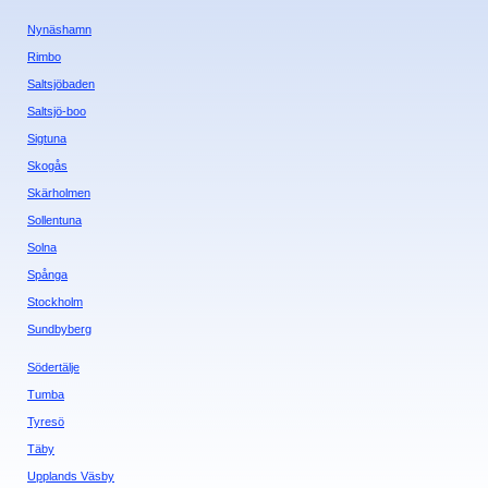
Nynäshamn
Rimbo
Saltsjöbaden
Saltsjö-boo
Sigtuna
Skogås
Skärholmen
Sollentuna
Solna
Spånga
Stockholm
Sundbyberg
Södertälje
Tumba
Tyresö
Täby
Upplands Väsby