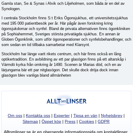
Gamla stan, Se & Synas i Alvik och Liljeholmen, som båda är en del av
Synologen.
I centrala Stockholm finns S:t Eriks Ögonsjukhus, ett universitetssjukhus
med 195 000 patientbesök per år. Här pågår även forskning kring
ögonsjukdomar och synfel. Bland de privata alternativen finns ögonkliniken
på Sophiahemmet, Sveriges största privatägda sjukhus. En annan är
Globen Ögonklinik, som utför ögonoperationer och synfelsbehandlinger, och
som sedan en tid tillbaka samarbetar med Klarsynt.
Stockholm har länge varit rikets centrum, och här finns också en lång
optikertradition. En avbildning av ett par glasögon finns på ett altarskåp i
Värmdö kyrka från omkring år 1490. Scenen är Marias död, och en av
lärjungarna bär ett par nitglasögon. Det skulle dock dröja dock innan
glasögon blev vanliga bland allmänheten
Om oss
|
Kontakta oss
|
Experter
|
Tipsa en vän
|
Nyhetsbrev
|
Sitemap
|
Öppet köp
|
Press
|
Cookies
|
GDPR
Alltomlinser.se är en oberoende informationssida om kontaktlinser,