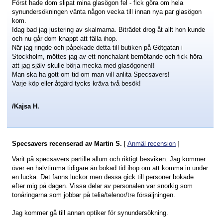
Först hade dom slipat mina glasögon fel - fick göra om hela
synundersökningen vänta någon vecka till innan nya par glasögon
kom.
Idag bad jag justering av skalmarna. Biträdet drog åt allt hon kunde
och nu går dom knappt att fälla ihop.
När jag ringde och påpekade detta till butiken på Götgatan i
Stockholm, möttes jag av ett nonchalant bemötande och fick höra
att jag själv skulle börja mecka med glasögonen!!
Man ska ha gott om tid om man vill anlita Specsavers!
Varje köp eller åtgärd tycks kräva två besök!
/Kajsa H.
Specsavers
recenserad av
Martin S.
[
Anmäl recension
]
Varit på specsavers partille allum och riktigt besviken. Jag kommer
över en halvtimma tidigare än bokad tid ihop om att komma in under
en lucka. Det fanns luckor men dessa gick till personer bokade
efter mig på dagen. Vissa delar av personalen var snorkig som
tonåringarna som jobbar på telia/telenor/tre försäljningen.
Jag kommer gå till annan optiker för synundersökning.