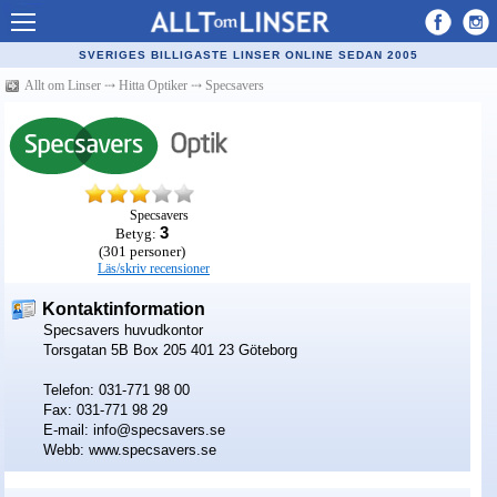
Allt om Linser
SVERIGES BILLIGASTE LINSER ONLINE SEDAN 2005
Billiga kontaktlinser
Allt om Linser
⤏
Hitta Optiker
⤏
Specsavers
Köpa linser på nätet
Återförsäljare linser
Populära linser
Specsavers
3
Betyg:
Kontaktlinstyper
(
301
personer)
Läs/skriv recensioner
Linsvätska
Kontaktinformation
Optiker
Specsavers huvudkontor
Torsgatan 5B
Box 205
401 23
Göteborg
Synfel
Telefon: 031-771 98 00
Fax: 031-771 98 29
Glasögon
E-mail: info@specsavers.se
Webb: www.specsavers.se
Tillverkare - linser
Linstillbehör