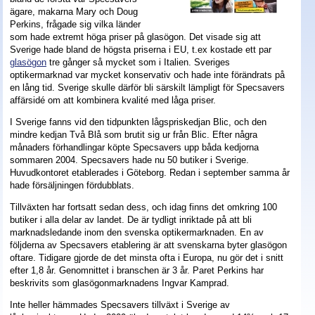
ägare, makarna Mary och Doug
Perkins, frågade sig vilka länder
som hade extremt höga priser på glasögon. Det visade sig att
Sverige hade bland de högsta priserna i EU, t.ex kostade ett par
glasögon
tre gånger så mycket som i Italien. Sveriges
optikermarknad var mycket konservativ och hade inte förändrats på
en lång tid. Sverige skulle därför bli särskilt lämpligt för Specsavers
affärsidé om att kombinera kvalité med låga priser.
I Sverige fanns vid den tidpunkten lågspriskedjan Blic, och den
mindre kedjan Två Blå som brutit sig ur från Blic. Efter några
månaders förhandlingar köpte Specsavers upp båda kedjorna
sommaren 2004. Specsavers hade nu 50 butiker i Sverige.
Huvudkontoret etablerades i Göteborg. Redan i september samma år
hade försäljningen fördubblats.
Tillväxten har fortsatt sedan dess, och idag finns det omkring 100
butiker i alla delar av landet. De är tydligt inriktade på att bli
marknadsledande inom den svenska optikermarknaden. En av
följderna av Specsavers etablering är att svenskarna byter glasögon
oftare. Tidigare gjorde de det minsta ofta i Europa, nu gör det i snitt
efter 1,8 år. Genomnittet i branschen är 3 år. Paret Perkins har
beskrivits som glasögonmarknadens Ingvar Kamprad.
Inte heller hämmades Specsavers tillväxt i Sverige av