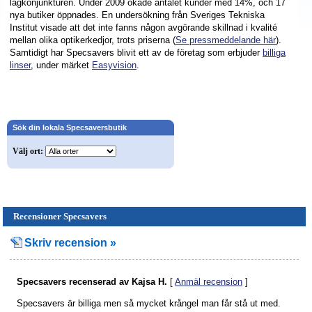
lågkonjunkturen. Under 2009 ökade antalet kunder med 14%, och 17
nya butiker öppnades. En undersökning från Sveriges Tekniska
Institut visade att det inte fanns någon avgörande skillnad i kvalité
mellan olika optikerkedjor, trots priserna (
Se pressmeddelande här
).
Samtidigt har Specsavers blivit ett av de företag som erbjuder
billiga
linser
, under märket
Easyvision
.
Sök din lokala Specsaversbutik
Välj ort:
Recensioner Specsavers
Skriv recension »
Specsavers
recenserad av
Kajsa H.
[
Anmäl recension
]
Specsavers är billiga men så mycket krångel man får stå ut med.